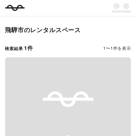
飛騨市
のレンタルスペース
1
件
1
〜
1
件を表示
検索結果
Previous slide
Next s