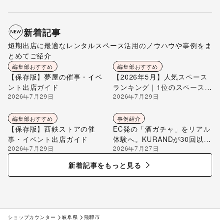
新着記事
短期出店に最適なレンタルスペース活用のノウハウや事例をま
とめてご紹介
編集部おすすめ
編集部おすすめ
【保存版】夢屋の催事・イベ
【2026年5月】人気スペース
ント出店ガイド
ランキング｜1位のスペースを
2026年7月29日
2026年7月29日
編集部が解説
編集部おすすめ
事例紹介
【保存版】西鉄ストアの催
EC発の「酒ガチャ」をリアル
事・イベント出店ガイド
体験へ。KURANDが30回以上
2026年7月29日
2026年7月27日
のポップアップ出店で届け
る“新しいお酒との出会い”
新着記事をもっと見る
ショップカウンター
岐阜県
飛騨市