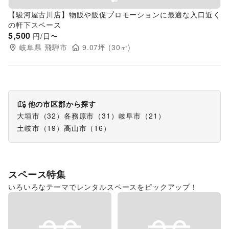
【駿河屋古川店】物販や販促プロモーションに最適な入口近く
の軒下スペース
5,500
円/日〜
岐阜県
飛騨市
9.07
坪 (
30
㎡)
他の市区郡から探す
大垣市
（
32
）
各務原市
（
31
）
岐阜市
（
21
）
土岐市
（
19
）
高山市
（
16
）
スペース特集
いろいろなテーマでレンタルスペースをピックアップ！