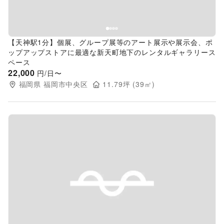
【天神駅1分】個展、グループ展等のアート展示や展示会、ポ
ップアップストアに最適な新天町地下のレンタルギャラリース
ペース
22,000
円/日〜
福岡県
福岡市中央区
11.79
坪 (
39
㎡)
Previous slide
Next s