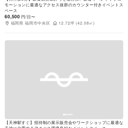
モーションに最適なアクセス抜群のカウンター付きイベントス
ペース
60,500
円/日〜
福岡県
福岡市中央区
12.72
坪 (
42.08
㎡)
Previous slide
Next s
【天神駅すぐ】招待制の展示販売会やワークショップに最適な