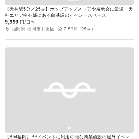
【天神駅5分／25㎡】ポップアップストアや展示会に最適！天
神エリア中心部にある白基調のイベントスペース
9,999
円/日〜
福岡県
福岡市中央区
7.56
坪 (
25
㎡)
Previous slide
Next s
【Bivi福岡】PRイベントに利用可能な商業施設の屋外イベン