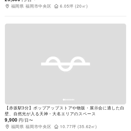
福岡県
福岡市中央区
6.05
坪 (
20
㎡)
Previous slide
Next s
【赤坂駅3分】ポップアップストアや物販・展示会に適した白
壁、自然光が入る天神・大名エリアのスペース
9,900
円/日〜
福岡県
福岡市中央区
10.77
坪 (
35.62
㎡)