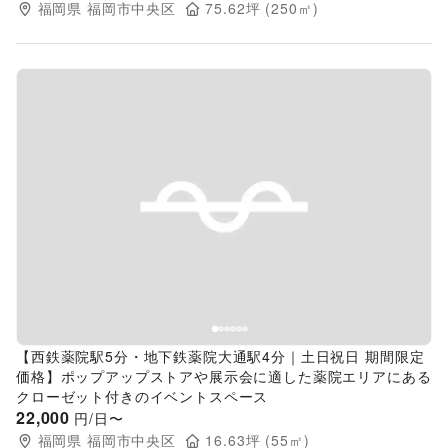
福岡県
福岡市中央区
75.62
坪 (
250
㎡)
Previous slide
Next s
【西鉄薬院駅5分・地下鉄薬院大通駅4分｜土日祝日 期間限定
価格】ポップアップストアや展示会に適した薬院エリアにある
クローゼット付きのイベントスペース
22,000
円/日〜
福岡県
福岡市中央区
16.63
坪 (
55
㎡)