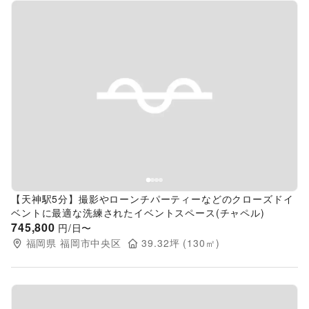
Previous slide
Next s
【天神駅5分】撮影やローンチパーティーなどのクローズドイ
ベントに最適な洗練されたイベントスペース(チャペル)
745,800
円/日〜
福岡県
福岡市中央区
39.32
坪 (
130
㎡)