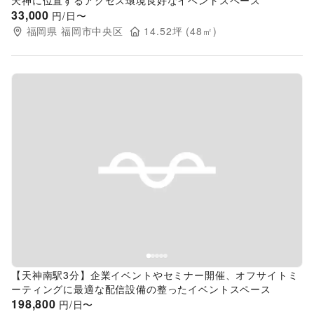
天神に位置するアクセス環境良好なイベントスペース
33,000
円/日〜
福岡県
福岡市中央区
14.52
坪 (
48
㎡)
Previous slide
Next s
【天神南駅3分】企業イベントやセミナー開催、オフサイトミ
ーティングに最適な配信設備の整ったイベントスペース
198,800
円/日〜