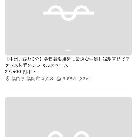
Previous slide
Next s
【中洲川端駅3分】各種撮影用途に最適な中洲川端駅直結でア
クセス抜群のレンタルスペース
27,500
円/日〜
福岡県
福岡市博多区
9.68
坪 (
32
㎡)