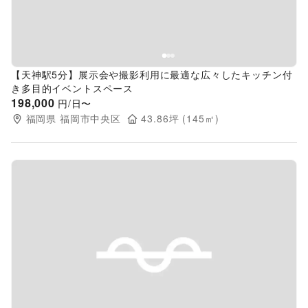
【天神駅5分】展示会や撮影利用に最適な広々したキッチン付
き多目的イベントスペース
198,000
円/日〜
福岡県
福岡市中央区
43.86
坪 (
145
㎡)
Previous slide
Next s