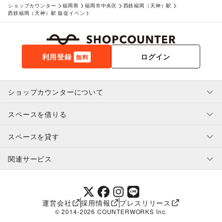
ショップカウンター
福岡県
福岡市中央区
西鉄福岡（天神）駅
西鉄福岡（天神）駅 販促イベント
利用登録
ログイン
無料
ショップカウンターについて
スペースを借りる
利用規約・ガイドライン
プライバシーポリシー
スペースを貸す
特定商取引法に基づく表示
スペースを借りたい人へ
ヘルプ・お問い合わせ
はじめてガイド
関連サービス
補償プログラム
ユーザー利用規約
スペースを貸したい方へ
提携パートナー
オーナー利用規約
提携パートナー
SHOPCOUNTER MAGAZINE
運営会社
採用情報
プレスリリース
ショップカウンターエンタープライズ
© 2014-
2026
COUNTERWORKS Inc.
ショップカウンター常設