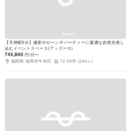
Previous slide
Next s
【天神駅5分】撮影やローンチパーティーに最適な自然光差し
込むイベントスペース(アッズーロ)
745,800
円/日〜
福岡県
福岡市中央区
72.59
坪 (
240
㎡)
Previous slide
Next s