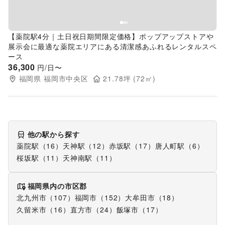
【薬院駅4分｜土日祝日期間限定価格】ポップアップストアや
展示会に最適な薬院エリアにある清潔感あふれるレンタルスペ
ース
36,300
円/日〜
福岡県
福岡市中央区
21.78
坪 (
72
㎡)
他の駅から探す
薬院駅（16）
天神駅（12）
赤坂駅（17）
唐人町駅（6）
桜坂駅（11）
天神南駅（11）
福岡県
内の市区郡
北九州市（107）
福岡市（152）
大牟田市（18）
久留米市（16）
直方市（24）
飯塚市（17）