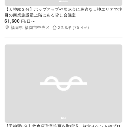
【天神駅３分】ポップアップや展示会に最適な天神エリアで注
目の商業施設最上階にある貸し会議室
61,600
円/日〜
福岡県
福岡市中央区
22.8
坪 (
75.4
㎡)
Previous slide
Next s
【天神駅6分】飲食店営業許可を取得済、飲食イベントやプロ