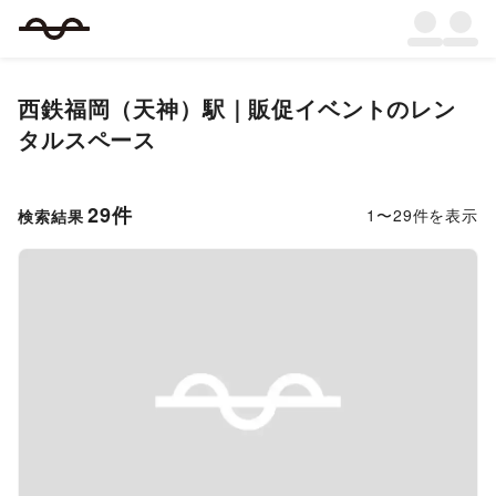
西鉄福岡（天神）駅｜販促イベントのレン
タルスペース
29
件
1
〜
29
件を表示
検索結果
Previous slide
Next s