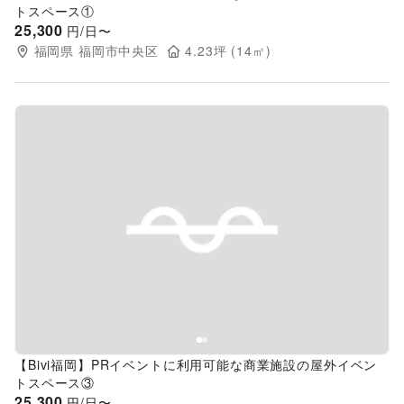
トスペース①
25,300
円/日〜
福岡県
福岡市中央区
4.23
坪 (
14
㎡)
Previous slide
Next s
【Bivi福岡】PRイベントに利用可能な商業施設の屋外イベン
トスペース③
25,300
円/日〜