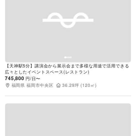
Previous slide
Next s
【天神駅5分】講演会から展示会まで多様な用途で活用できる
広々としたイベントスペース(レストラン)
745,800
円/日〜
福岡県
福岡市中央区
36.29
坪 (
120
㎡)