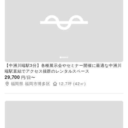
Previous slide
Next s
【中洲川端駅3分】各種展示会やセミナー開催に最適な中洲川
端駅直結でアクセス抜群のレンタルスペース
29,700
円/日〜
福岡県
福岡市博多区
12.7
坪 (
42
㎡)