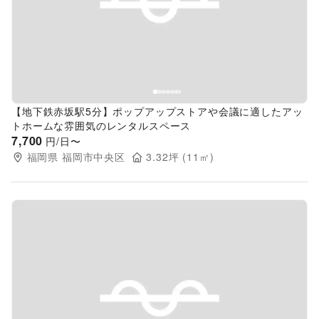
Previous slide
Next s
【地下鉄赤坂駅5分】ポップアップストアや会議に適したアッ
トホームな雰囲気のレンタルスペース
7,700
円/日〜
福岡県
福岡市中央区
3.32
坪 (
11
㎡)
Previous slide
Next s