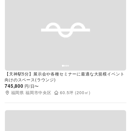
Previous slide
Next s
【天神駅5分】展示会や各種セミナーに最適な大規模イベント
向けのスペース(ラウンジ)
745,800
円/日〜
福岡県
福岡市中央区
60.5
坪 (
200
㎡)