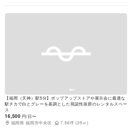
Previous slide
Next s
【福岡（天神）駅5分】ポップアップストアや展示会に最適な
駅チカで白とグレーを基調とした視認性抜群のレンタルスペー
ス
16,500
円/日〜
福岡県
福岡市中央区
7.56
坪 (
25
㎡)