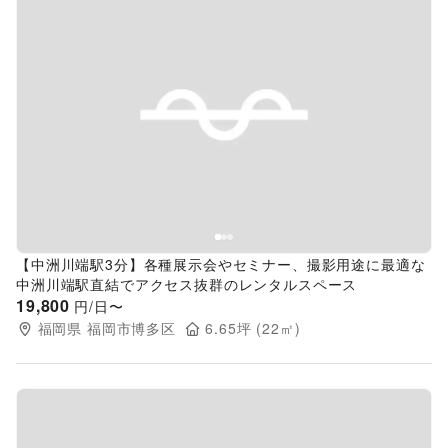
Previous slide
Next s
【中洲川端駅3分】各種展示会やセミナー、撮影用途に最適な
中洲川端駅直結でアクセス抜群のレンタルスペース
19,800
円/日〜
福岡県
福岡市博多区
6.65
坪 (
22
㎡)