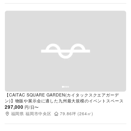
Previous slide
Next s
【CAITAC SQUARE GARDEN(カイタックスクエアガーデ
ン)】物販や展示会に適した九州最大規模のイベントスペース
297,000
円/日〜
福岡県
福岡市中央区
79.86
坪 (
264
㎡)