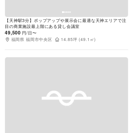
【天神駅3分】ポップアップや展示会に最適な天神エリアで注
目の商業施設最上階にある貸し会議室
49,500
円/日〜
福岡県
福岡市中央区
14.85
坪 (
49.1
㎡)
Previous slide
Next s