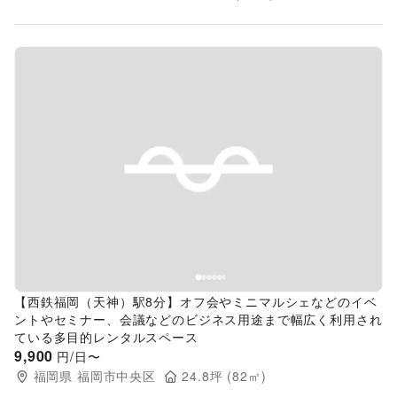
Previous slide
Next s
【西鉄福岡（天神）駅8分】オフ会やミニマルシェなどのイベ
ントやセミナー、会議などのビジネス用途まで幅広く利用され
ている多目的レンタルスペース
9,900
円/日〜
福岡県
福岡市中央区
24.8
坪 (
82
㎡)