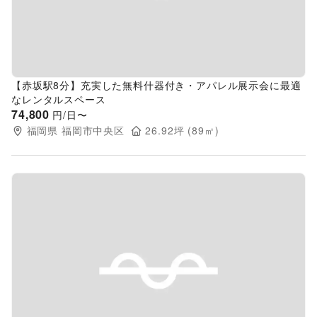
【赤坂駅8分】充実した無料什器付き・アパレル展示会に最適
なレンタルスペース
74,800
円/日〜
福岡県
福岡市中央区
26.92
坪 (
89
㎡)
Previous slide
Next s