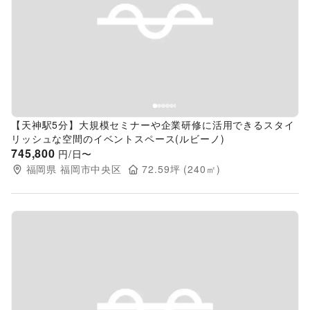
Previous slide
Next s
【天神駅5分】大規模セミナーや企業研修に活用できるスタイ
リッシュな空間のイベントスペース(ルビーノ)
745,800
円/日〜
福岡県
福岡市中央区
72.59
坪 (
240
㎡)