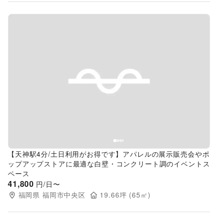
Previous slide
Next s
【天神駅4分/土日利用がお得です】アパレルの展示販売会やポ
ップアップストアに最適な白壁・コンクリート調のイベントス
ペース
41,800
円/日〜
福岡県
福岡市中央区
19.66
坪 (
65
㎡)