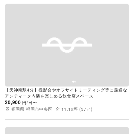
Previous slide
Next s
【天神南駅4分】撮影会やオフサイトミーティング等に最適な
アンティーク内装を楽しめる飲食店スペース
20,900
円/日〜
福岡県
福岡市中央区
11.19
坪 (
37
㎡)