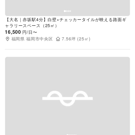
【大名｜赤坂駅4分】白壁×チェッカータイルが映える路面ギ
ャラリースペース（25㎡）
16,500
円/日〜
福岡県
福岡市中央区
7.56
坪 (
25
㎡)
Previous slide
Next s