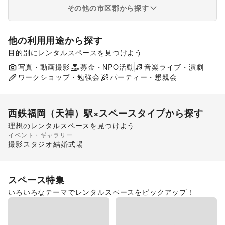
その他の市区郡から探す
他の利用用途から探す
目的別にレンタルスペースを見つけよう
ポップアップストア
食品販売
写真・動画撮影
募金・NPO活動
展示会・個展
音楽ライブ・演劇
ワークショップ・勉強会
パーティー・懇親会
西鉄福岡（天神）駅
×スペースタイプから探す
理想のレンタルスペースを見つけよう
イベント・ギャラリー
ギャラリー・貸し画廊
撮影スタジオ
結婚式場
スペース特集
いろいろなテーマでレンタルスペースをピックアップ！