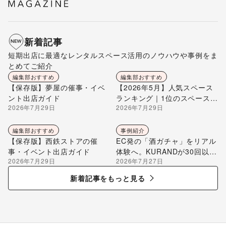
新着記事
短期出店に最適なレンタルスペース活用のノウハウや事例をま
とめてご紹介
編集部おすすめ
編集部おすすめ
【保存版】夢屋の催事・イベ
【2026年5月】人気スペース
ント出店ガイド
ランキング｜1位のスペースを
2026年7月29日
2026年7月29日
編集部が解説
編集部おすすめ
事例紹介
【保存版】西鉄ストアの催
EC発の「酒ガチャ」をリアル
事・イベント出店ガイド
体験へ。KURANDが30回以上
2026年7月29日
2026年7月27日
のポップアップ出店で届け
る“新しいお酒との出会い”
新着記事をもっと見る