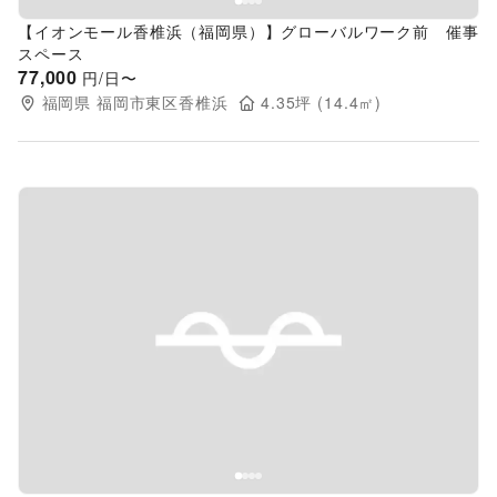
【イオンモール香椎浜（福岡県）】グローバルワーク前 催事
スペース
77,000
円/日〜
福岡県
福岡市東区香椎浜
4.35
坪 (
14.4
㎡)
Previous slide
Next s