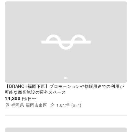
Previous slide
Next s
【BRANCH福岡下原】プロモーションや物販用途での利用が
可能な商業施設の屋外スペース
14,300
円/日〜
福岡県
福岡市東区
1.81
坪 (
6
㎡)