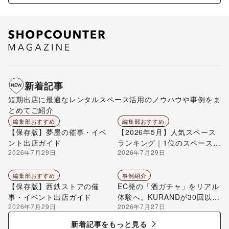
新着記事
短期出店に最適なレンタルスペース活用のノウハウや事例をま
とめてご紹介
編集部おすすめ
編集部おすすめ
【保存版】夢屋の催事・イベ
【2026年5月】人気スペース
ント出店ガイド
ランキング｜1位のスペースを
2026年7月29日
2026年7月29日
編集部が解説
編集部おすすめ
事例紹介
【保存版】西鉄ストアの催
EC発の「酒ガチャ」をリアル
事・イベント出店ガイド
体験へ。KURANDが30回以上
2026年7月29日
2026年7月27日
のポップアップ出店で届け
る“新しいお酒との出会い”
新着記事をもっと見る