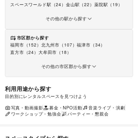
スペースワールド駅
（
24
）
金山駅
（
22
）
薬院駅
（
19
）
その他の駅から探す
市区郡から探す
福岡市
（
152
）
北九州市
（
107
）
福津市
（
34
）
直方市
（
24
）
大牟田市
（
18
）
その他の市区郡から探す
利用用途から探す
目的別にレンタルスペースを見つけよう
ポップアップストア
食品販売
販促イベント
展示会・個展
写真・動画撮影
募金・NPO活動
キッチンカー・移動販売
音楽ライブ・演劇
ワークショップ・勉強会
パーティー・懇親会