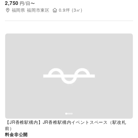
2,750
円/日〜
福岡県
福岡市東区
0.9
坪 (
3
㎡)
Previous slide
Next s
【JR香椎駅構内】JR香椎駅構内イベントスペース（駅改札
前）
料金非公開