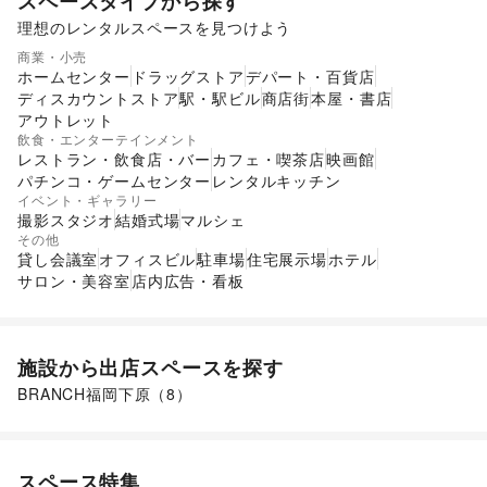
スペースタイプから探す
理想のレンタルスペースを見つけよう
ショッピングモール
スーパーマーケット
商業・小売
ギャラリー・貸し画廊
路面店舗
ホームセンター
ドラッグストア
デパート・百貨店
ディスカウントストア
駅・駅ビル
商店街
本屋・書店
アウトレット
飲食・エンターテインメント
レストラン・飲食店・バー
カフェ・喫茶店
映画館
パチンコ・ゲームセンター
レンタルキッチン
イベント・ギャラリー
撮影スタジオ
結婚式場
マルシェ
その他
貸し会議室
オフィスビル
駐車場
住宅展示場
ホテル
サロン・美容室
店内広告・看板
施設から出店スペースを探す
BRANCH福岡下原
（
8
）
スペース特集