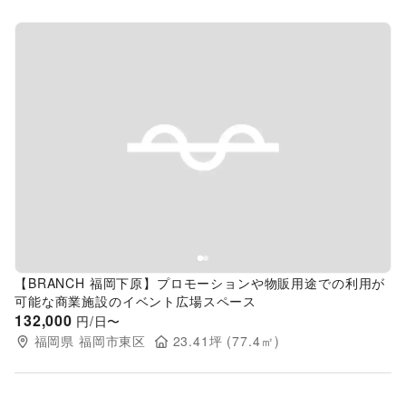
Previous slide
Next s
【BRANCH 福岡下原】プロモーションや物販用途での利用が
可能な商業施設のイベント広場スペース
132,000
円/日〜
福岡県
福岡市東区
23.41
坪 (
77.4
㎡)