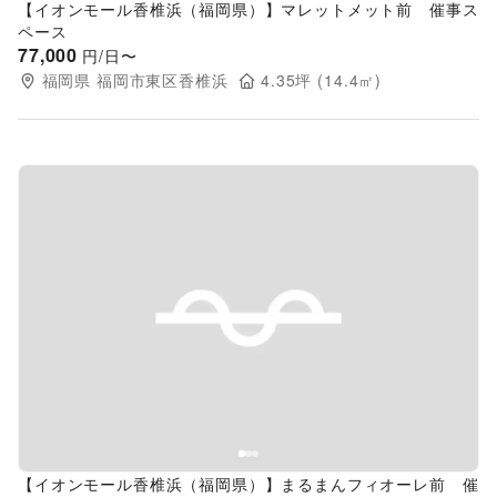
【イオンモール香椎浜（福岡県）】マレットメット前 催事ス
ペース
77,000
円/日〜
福岡県
福岡市東区香椎浜
4.35
坪 (
14.4
㎡)
Previous slide
Next s
【イオンモール香椎浜（福岡県）】まるまんフィオーレ前 催