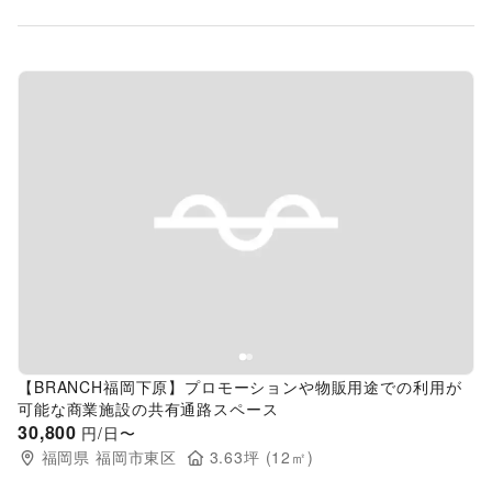
Previous slide
Next s
【BRANCH福岡下原】プロモーションや物販用途での利用が
可能な商業施設の共有通路スペース
30,800
円/日〜
福岡県
福岡市東区
3.63
坪 (
12
㎡)