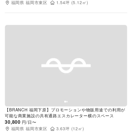
福岡県
福岡市東区
1.54
坪 (
5.12
㎡)
Previous slide
Next s
【BRANCH 福岡下原】プロモーションや物販用途での利用が
可能な商業施設の共有通路エスカレーター横のスペース
30,800
円/日〜
福岡県
福岡市東区
3.63
坪 (
12
㎡)