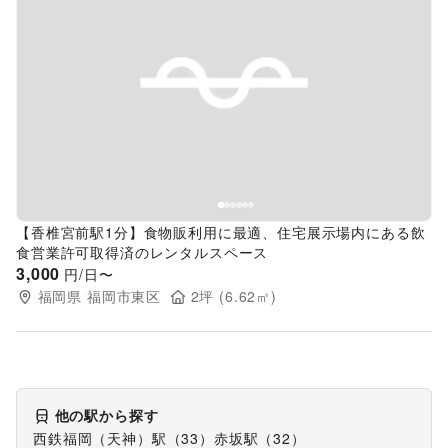
Previous slide
Next s
【香椎宮前駅1分】食物販利用に最適、住宅展示場内にある飲
食営業許可取得済のレンタルスペース
3,000
円/日〜
福岡県
福岡市東区
2
坪 (
6.62
㎡)
他の駅から探す
西鉄福岡（天神）駅
（
33
）
赤坂駅
（
32
）