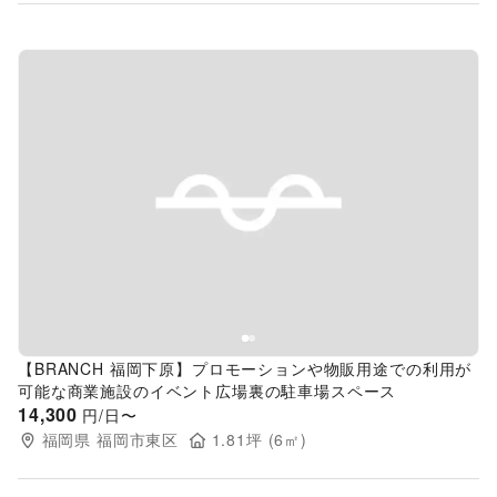
Previous slide
Next s
【BRANCH 福岡下原】プロモーションや物販用途での利用が
可能な商業施設のイベント広場裏の駐車場スペース
14,300
円/日〜
福岡県
福岡市東区
1.81
坪 (
6
㎡)