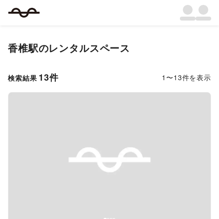
香椎駅
のレンタルスペース
13
件
1
〜
13
件を表示
検索結果
Previous slide
Next s