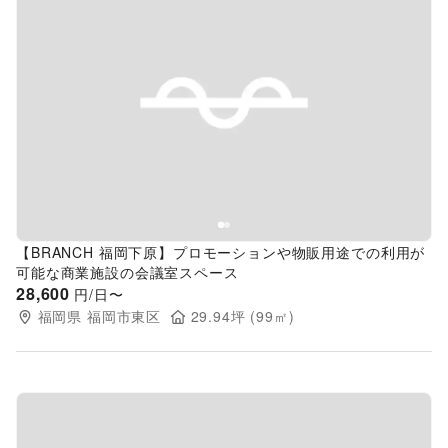
Previous slide
Next s
【BRANCH 福岡下原】プロモーションや物販用途での利用が
可能な商業施設の会議室スペース
28,600
円/日〜
福岡県
福岡市東区
29.94
坪 (
99
㎡)