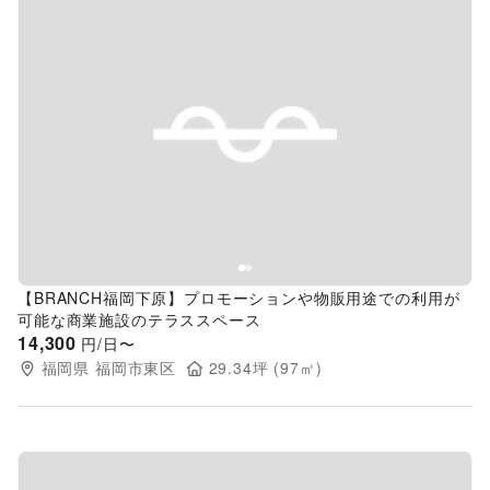
Previous slide
Next s
【BRANCH福岡下原】プロモーションや物販用途での利用が
可能な商業施設のテラススペース
14,300
円/日〜
福岡県
福岡市東区
29.34
坪 (
97
㎡)