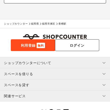
ショップカウンター
福岡県
福岡市東区
香椎駅
利用登録
ログイン
無料
ショップカウンターについて
スペースを借りる
利用規約・ガイドライン
プライバシーポリシー
スペースを貸す
特定商取引法に基づく表示
スペースを借りたい人へ
ヘルプ・お問い合わせ
はじめてガイド
関連サービス
補償プログラム
ユーザー利用規約
スペースを貸したい方へ
提携パートナー
オーナー利用規約
提携パートナー