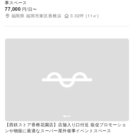
事スペース
77,000
円/日〜
福岡県
福岡市東区香椎浜
3.32
坪 (
11
㎡)
Previous slide
Next s
【西鉄ストア香椎花園店】店舗入り口付近 販促プロモーショ
ンや物販に最適なスーパー屋外催事イベントスペース