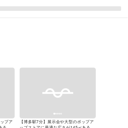
Next slide
Previous slide
Next slide
ポップア
【博多駅7分】展示会や大型のポップア
あるレ
ップストアに最適な広さが145㎡あるレ