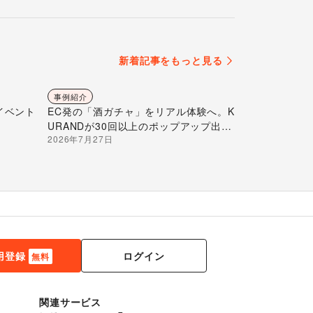
新着記事をもっと見る
事例紹介
イベント
EC発の「酒ガチャ」をリアル体験へ。K
URANDが30回以上のポップアップ出店
2026年7月27日
で届ける“新しいお酒との出会い”
ログイン
用登録
無料
関連サービス