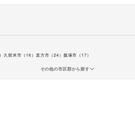
）
久留米市
（
16
）
直方市
（
24
）
飯塚市
（
17
）
その他の市区郡から探す