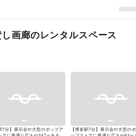
貸し画廊のレンタルスペース
evious slide
Next slide
Previous slide
駅7分】展示会や大型のポップア
【博多駅7分】展示会や大型の
トアに最適な広さが247㎡あるレ
ップストアに最適な広さが62㎡