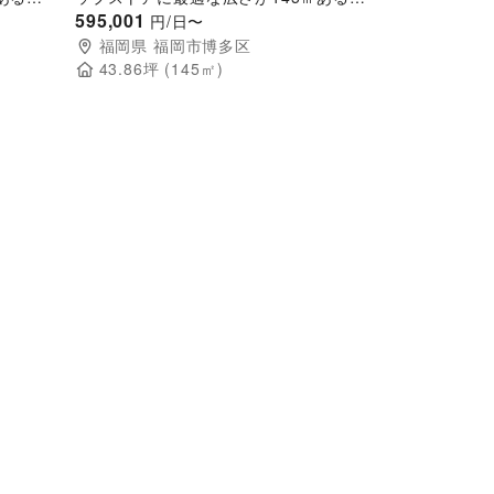
ンタルスペース
595,001
円/日〜
福岡県
福岡市博多区
43.86
坪 (
145
㎡)