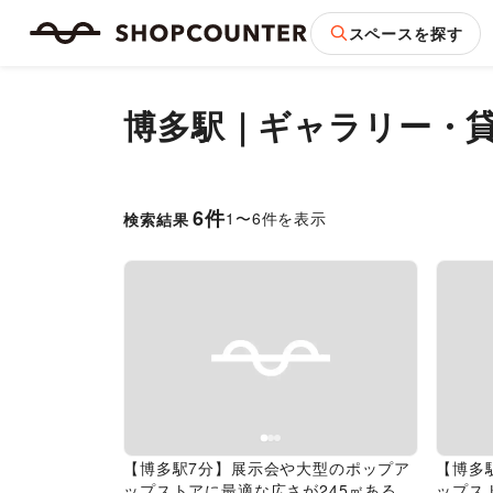
スペースを探す
博多駅｜ギャラリー・
6
件
1
〜
6
件を表示
検索結果
Previous slide
Next slide
Pr
【博多駅7分】展示会や大型のポップア
【博多
ップストアに最適な広さが245㎡あるレ
ップス