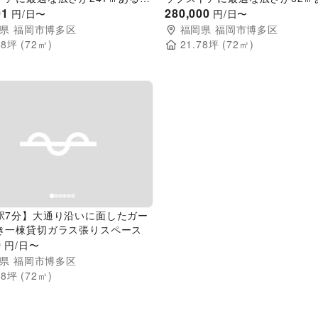
スペース
01
ンタルスペース
280,000
円/日〜
円/日〜
県
福岡市博多区
福岡県
福岡市博多区
78
坪 (
72
㎡)
21.78
坪 (
72
㎡)
evious slide
Next slide
駅7分】大通り沿いに面したガー
き一棟貸切ガラス張りスペース
0
円/日〜
県
福岡市博多区
78
坪 (
72
㎡)