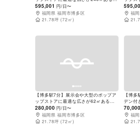
ンタルスペース
595,001
ンタル
595,0
円/日〜
福岡県
福岡市博多区
福岡
21.78
坪 (
72
㎡)
21.
Previous slide
Next slide
Pr
【博多駅7分】展示会や大型のポップア
【博多
ップストアに最適な広さが62㎡あるレ
デン付
ンタルスペース
280,000
70,00
円/日〜
福岡県
福岡市博多区
福岡
21.78
坪 (
72
㎡)
21.