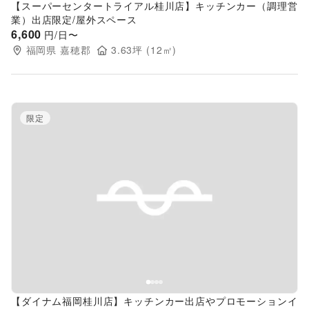
【スーパーセンタートライアル桂川店】キッチンカー（調理営
業）出店限定/屋外スペース
6,600
円/日〜
福岡県
嘉穂郡
3.63
坪 (
12
㎡)
限定
Previous slide
Next s
【ダイナム福岡桂川店】キッチンカー出店やプロモーションイ