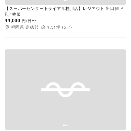
【スーパーセンタートライアル桂川店】レジアウト 出口側 P
R／物販
44,000
円/日〜
福岡県
嘉穂郡
1.51
坪 (
5
㎡)
Previous slide
Next s