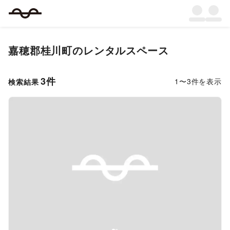
嘉穂郡桂川町
のレンタルスペース
3
件
1
〜
3
件を表示
検索結果
Previous slide
Next s