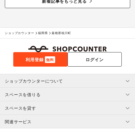
新着記事をもっと見る
ショップカウンター
福岡県
嘉穂郡桂川町
利用登録
ログイン
無料
ショップカウンターについて
スペースを借りる
利用規約・ガイドライン
プライバシーポリシー
スペースを貸す
特定商取引法に基づく表示
スペースを借りたい人へ
ヘルプ・お問い合わせ
はじめてガイド
関連サービス
補償プログラム
ユーザー利用規約
スペースを貸したい方へ
提携パートナー
オーナー利用規約