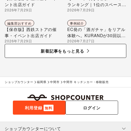
ント出店ガイド
ランキング｜1位のスペースを
2026年7月29日
2026年7月29日
編集部が解説
編集部おすすめ
事例紹介
【保存版】西鉄ストアの催
EC発の「酒ガチャ」をリアル
事・イベント出店ガイド
体験へ。KURANDが30回以上
2026年7月29日
2026年7月27日
のポップアップ出店で届け
る“新しいお酒との出会い”
新着記事をもっと見る
ショップカウンター
福岡県
中間市
中間市 キッチンカー・移動販売
利用登録
ログイン
無料
ショップカウンターについて