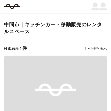
中間市
｜
キッチンカー・移動販売
のレンタ
ルスペース
1
件
1
〜
1
件を表示
検索結果
Previous slide
Next s