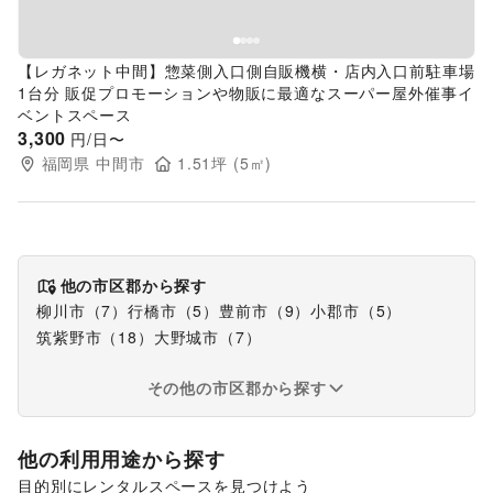
【レガネット中間】惣菜側入口側自販機横・店内入口前駐車場
1台分 販促プロモーションや物販に最適なスーパー屋外催事イ
ベントスペース
3,300
円/日〜
福岡県
中間市
1.51
坪 (
5
㎡)
他の市区郡から探す
柳川市
（
7
）
行橋市
（
5
）
豊前市
（
9
）
小郡市
（
5
）
筑紫野市
（
18
）
大野城市
（
7
）
その他の市区郡から探す
他の利用用途から探す
目的別にレンタルスペースを見つけよう