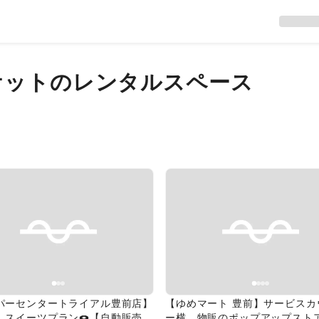
ケット
のレンタルスペース
evious slide
Next slide
Previous slide
パーセンタートライアル豊前店】
【ゆめマート 豊前】サービスカ
試しスイーツプラン🍩【自動販売機
ー横 物販のポップアップスト