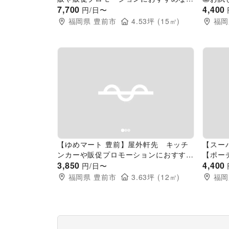
事イベントスペース
7,700
前】食
4,400
円/日〜
ルシェ
福岡県
豊前市
4.53
坪 (
15
㎡)
福岡
ス）
Previous slide
Next slide
Pr
【ゆめマート 豊前】屋外軒先 キッチ
【スー
ンカーや販促プロモーションにおすすめ
【ポー
な催事イベントスペース
3,850
（キッ
4,400
円/日〜
福岡県
豊前市
3.63
坪 (
12
㎡)
福岡