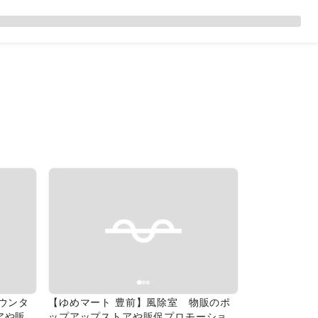
Next slide
Previous slide
Next slide
ウンタ
【ゆめマート 豊前】風除室 物販のポ
アや販促
ップアップストアや販促プロモーション