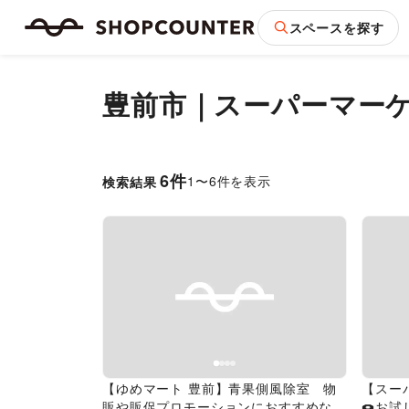
スペースを探す
豊前市
｜
スーパーマー
6
件
1
〜
6
件を表示
検索結果
Previous slide
Next slide
Pr
【ゆめマート 豊前】青果側風除室 物
【スー
販や販促プロモーションにおすすめな催
🍩お