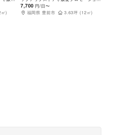
事イベン
におすすめな催事イベントスペース
7,700
円/日〜
2
㎡)
福岡県
豊前市
3.63
坪 (
12
㎡)