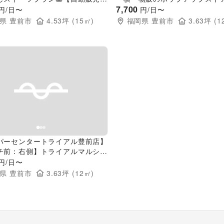
物販の出店が可能なトライアルマ
プロモーションにおすすめな催
7,700
円/日〜
円/日〜
（キッチンカー/テント・スペー
トスペース
県
豊前市
4.53
坪 (
15
㎡)
福岡県
豊前市
3.63
坪 (
1
evious slide
Next slide
パーセンタートライアル豊前店】
チ前：右側】トライアルマルシェ
チンカー/テント・スペース）
円/日〜
県
豊前市
3.63
坪 (
12
㎡)