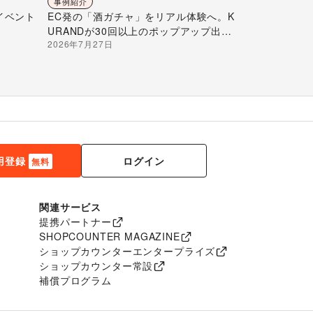
事例紹介
イベント
EC発の「酒ガチャ」をリアル体験へ。K
URANDが30回以上のポップアップ出店
2026年7月27日
で届ける“新しいお酒との出会い”
ログイン
用登録
無料
関連サービス
提携パートナー
SHOPCOUNTER MAGAZINE
ショップカウンターエンタープライズ
ショップカウンター常設
補償プログラム