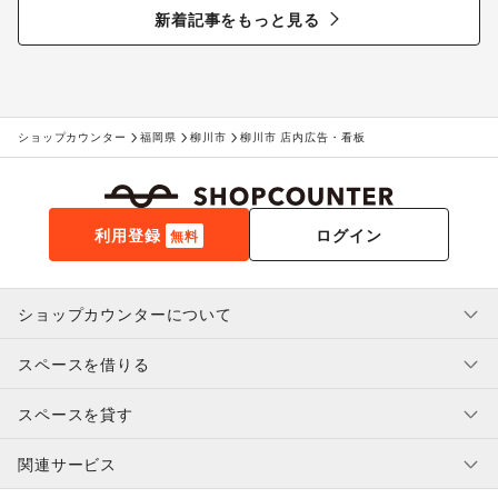
る“新しいお酒との出会い”
新着記事をもっと見る
ショップカウンター
福岡県
柳川市
柳川市 店内広告・看板
利用登録
ログイン
無料
ショップカウンターについて
スペースを借りる
利用規約・ガイドライン
プライバシーポリシー
スペースを貸す
特定商取引法に基づく表示
スペースを借りたい人へ
ヘルプ・お問い合わせ
はじめてガイド
関連サービス
補償プログラム
ユーザー利用規約
スペースを貸したい方へ
提携パートナー
オーナー利用規約