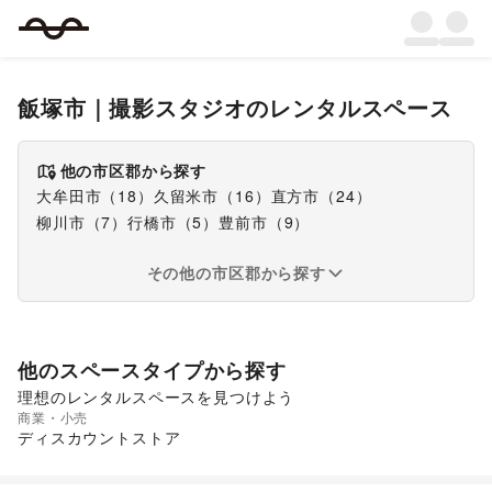
飯塚市
｜
撮影スタジオ
のレンタルスペース
他の市区郡から探す
大牟田市
（
18
）
久留米市
（
16
）
直方市
（
24
）
柳川市
（
7
）
行橋市
（
5
）
豊前市
（
9
）
その他の市区郡から探す
他のスペースタイプから探す
理想のレンタルスペースを見つけよう
商業・小売
スーパーマーケット
ディスカウントストア