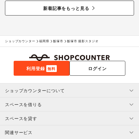
る“新しいお酒との出会い”
新着記事をもっと見る
ショップカウンター
福岡県
飯塚市
飯塚市 撮影スタジオ
利用登録
ログイン
無料
ショップカウンターについて
スペースを借りる
利用規約・ガイドライン
プライバシーポリシー
スペースを貸す
特定商取引法に基づく表示
スペースを借りたい人へ
ヘルプ・お問い合わせ
はじめてガイド
関連サービス
補償プログラム
ユーザー利用規約
スペースを貸したい方へ