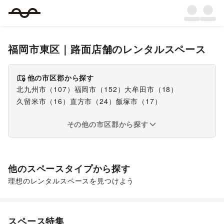
福岡市東区
｜
路面店舗
のレンタルスペース
他の市区郡から探す
北九州市
（
107
）
福岡市
（
152
）
大牟田市
（
18
）
久留米市
（
16
）
直方市
（
24
）
飯塚市
（
17
）
その他の市区郡から探す
他のスペースタイプから探す
理想のレンタルスペースを見つけよう
ショッピングモール
スーパーマーケット
スペース特集