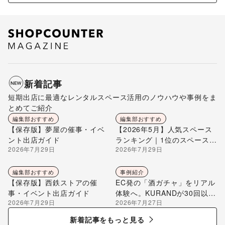
新着記事
短期出店に最適なレンタルスペース活用のノウハウや事例をま
とめてご紹介
編集部おすすめ
編集部おすすめ
【保存版】夢屋の催事・イベ
【2026年5月】人気スペース
ント出店ガイド
ランキング｜1位のスペースを
2026年7月29日
2026年7月29日
編集部が解説
編集部おすすめ
事例紹介
【保存版】西鉄ストアの催
EC発の「酒ガチャ」をリアル
事・イベント出店ガイド
体験へ。KURANDが30回以上
2026年7月29日
2026年7月27日
のポップアップ出店で届け
る“新しいお酒との出会い”
新着記事をもっと見る