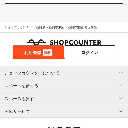
ショップカウンター
福岡県
福岡市東区
福岡市東区 路面店舗
利用登録
ログイン
無料
ショップカウンターについて
スペースを借りる
利用規約・ガイドライン
プライバシーポリシー
スペースを貸す
特定商取引法に基づく表示
スペースを借りたい人へ
ヘルプ・お問い合わせ
はじめてガイド
関連サービス
補償プログラム
ユーザー利用規約
スペースを貸したい方へ
提携パートナー
オーナー利用規約
提携パートナー