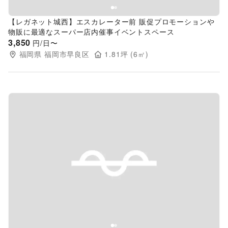
【レガネット城西】エスカレーター前 販促プロモーションや
物販に最適なスーパー店内催事イベントスペース
3,850
円/日〜
福岡県
福岡市早良区
1.81
坪 (
6
㎡)
Previous slide
Next s