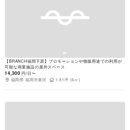
Previous slide
Next s
【BRANCH福岡下原】プロモーションや物販用途での利用が
可能な商業施設の屋外スペース
14,300
円/日〜
福岡県
福岡市東区
1.81
坪 (
6
㎡)