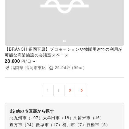
Previous slide
Next s
【BRANCH 福岡下原】プロモーションや物販用途での利用が
可能な商業施設の会議室スペース
28,600
円/日〜
福岡県
福岡市東区
29.94
坪 (
99
㎡)
1
2
他の市区郡から探す
北九州市
（
107
）
大牟田市
（
18
）
久留米市
（
16
）
直方市
（
24
）
飯塚市
（
17
）
柳川市
（
7
）
行橋市
（
5
）