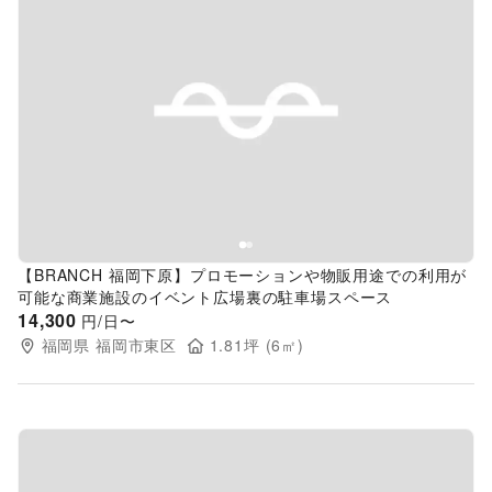
Previous slide
Next s
【BRANCH 福岡下原】プロモーションや物販用途での利用が
可能な商業施設のイベント広場裏の駐車場スペース
14,300
円/日〜
福岡県
福岡市東区
1.81
坪 (
6
㎡)