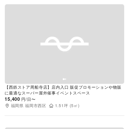
Previous slide
Next s
【西鉄ストア周船寺店】店内入口 販促プロモーションや物販
に最適なスーパー屋外催事イベントスペース
15,400
円/日〜
福岡県
福岡市西区
1.51
坪 (
5
㎡)