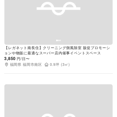
Previous slide
Next s
【レガネット南長住】クリーニング側風除室 販促プロモーシ
ョンや物販に最適なスーパー店内催事イベントスペース
3,850
円/日〜
福岡県
福岡市南区
0.9
坪 (
3
㎡)