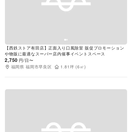
Previous slide
Next s
【西鉄ストア有田店】正面入り口風除室 販促プロモーション
や物販に最適なスーパー店内催事イベントスペース
2,750
円/日〜
福岡県
福岡市早良区
1.81
坪 (
6
㎡)