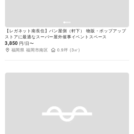
【レガネット南長住】パン屋側（軒下） 物販・ポップアップ
ストアに最適なスーパー屋外催事イベントスペース
3,850
円/日〜
福岡県
福岡市南区
0.9
坪 (
3
㎡)
Previous slide
Next s