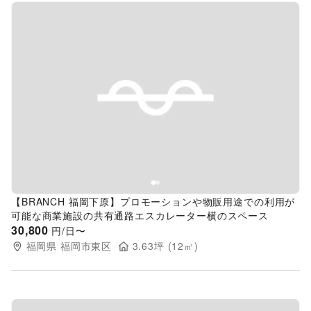
Previous slide
Next s
【BRANCH 福岡下原】プロモーションや物販用途での利用が
可能な商業施設の共有通路エスカレーター横のスペース
30,800
円/日〜
福岡県
福岡市東区
3.63
坪 (
12
㎡)