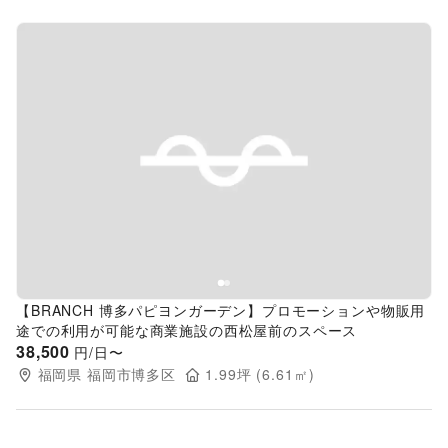
Previous slide
Next s
【BRANCH 博多パピヨンガーデン】プロモーションや物販用
途での利用が可能な商業施設の西松屋前のスペース
38,500
円/日〜
福岡県
福岡市博多区
1.99
坪 (
6.61
㎡)