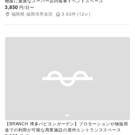
物販に最適なスーパー店内催事イベントスペース
3,850
円/日〜
福岡県
福岡市早良区
3.63
坪 (
12
㎡)
Previous slide
Next s
【BRANCH 博多パピヨンガーデン】プロモーションや物販用
途での利用が可能な商業施設の屋外エントランススペース