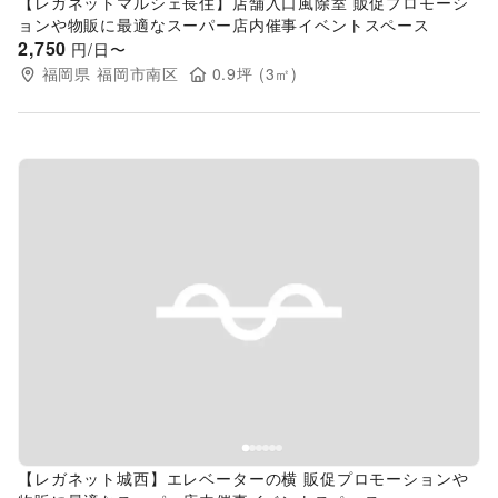
【レガネットマルシェ長住】店舗入口風除室 販促プロモーシ
ョンや物販に最適なスーパー店内催事イベントスペース
2,750
円/日〜
福岡県
福岡市南区
0.9
坪 (
3
㎡)
Previous slide
Next s
【レガネット城西】エレベーターの横 販促プロモーションや