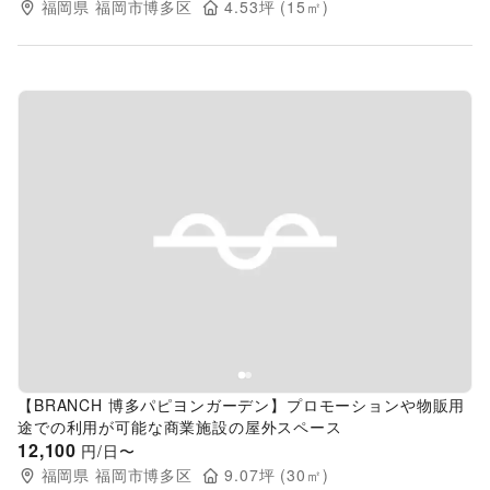
福岡県
福岡市博多区
4.53
坪 (
15
㎡)
Previous slide
Next s
【BRANCH 博多パピヨンガーデン】プロモーションや物販用
途での利用が可能な商業施設の屋外スペース
12,100
円/日〜
福岡県
福岡市博多区
9.07
坪 (
30
㎡)