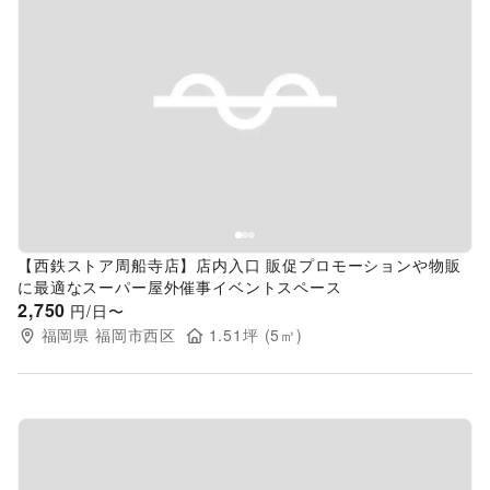
Previous slide
Next s
【西鉄ストア周船寺店】店内入口 販促プロモーションや物販
に最適なスーパー屋外催事イベントスペース
2,750
円/日〜
福岡県
福岡市西区
1.51
坪 (
5
㎡)