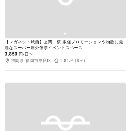
Previous slide
Next s
【レガネット城西】玄関 横 販促プロモーションや物販に最
適なスーパー屋外催事イベントスペース
3,850
円/日〜
福岡県
福岡市早良区
1.81
坪 (
6
㎡)
Previous slide
Next s