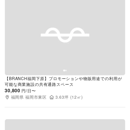
Previous slide
Next s
【BRANCH福岡下原】プロモーションや物販用途での利用が
可能な商業施設の共有通路スペース
30,800
円/日〜
福岡県
福岡市東区
3.63
坪 (
12
㎡)