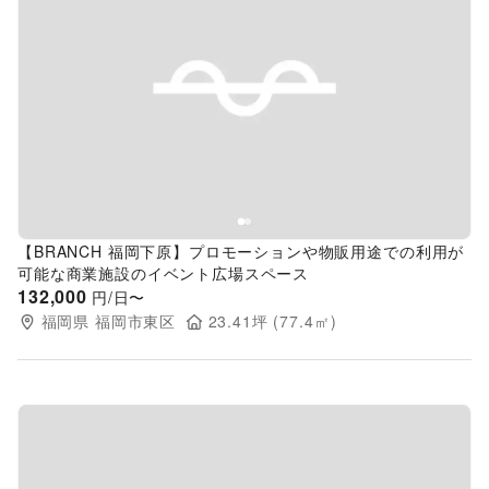
Previous slide
Next s
【BRANCH 福岡下原】プロモーションや物販用途での利用が
可能な商業施設のイベント広場スペース
132,000
円/日〜
福岡県
福岡市東区
23.41
坪 (
77.4
㎡)