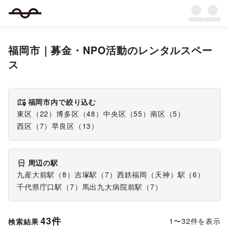
福岡市
｜
募金・NPO活動
のレンタルスペー
ス
福岡市
内で絞り込む
東区
（
22
）
博多区
（
48
）
中央区
（
55
）
南区
（
5
）
西区
（
7
）
早良区
（
13
）
周辺の駅
九産大前駅
（
8
）
吉塚駅
（
7
）
西鉄福岡（天神）駅
（
6
）
千代県庁口駅
（
7
）
馬出九大病院前駅
（
7
）
43
件
1
〜
32
件を表示
検索結果