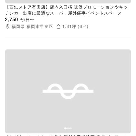
【西鉄ストア有田店】店内入口横 販促プロモーションやキッ
チンカー出店に最適なスーパー屋外催事イベントスペース
2,750
円/日〜
福岡県
福岡市早良区
1.81
坪 (
6
㎡)
Previous slide
Next s