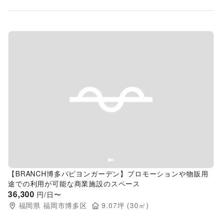
Previous slide
Next s
【BRANCH博多パピヨンガーデン】プロモーションや物販用
途での利用が可能な商業施設のスペース
36,300
円/日〜
福岡県
福岡市博多区
9.07
坪 (
30
㎡)