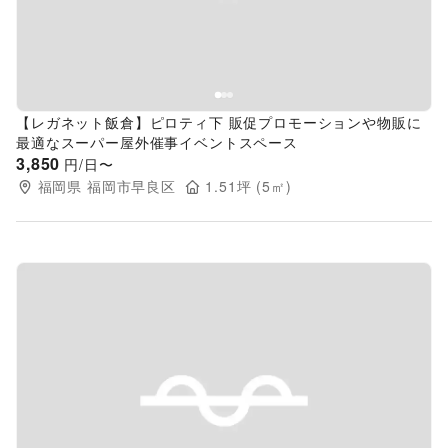
【レガネット飯倉】ピロティ下 販促プロモーションや物販に
最適なスーパー屋外催事イベントスペース
3,850
円/日〜
福岡県
福岡市早良区
1.51
坪 (
5
㎡)
Previous slide
Next s