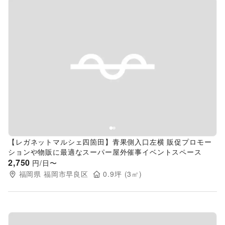
Previous slide
Next s
【レガネットマルシェ四箇田】青果側入口左横 販促プロモー
ションや物販に最適なスーパー屋外催事イベントスペース
2,750
円/日〜
福岡県
福岡市早良区
0.9
坪 (
3
㎡)