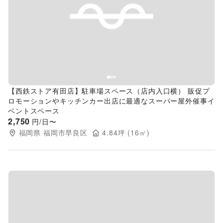
Previous slide
Next s
【西鉄ストア有田店】駐車場スペース（店内入口横） 販促プ
ロモーションやキッチンカー出店に最適なスーパー屋外催事イ
ベントスペース
2,750
円/日〜
福岡県
福岡市早良区
4.84
坪 (
16
㎡)