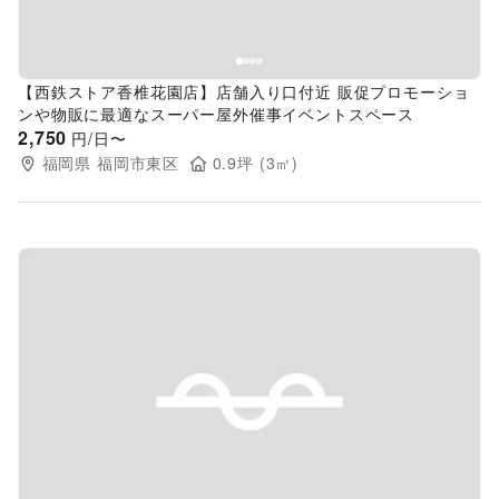
【西鉄ストア香椎花園店】店舗入り口付近 販促プロモーショ
ンや物販に最適なスーパー屋外催事イベントスペース
2,750
円/日〜
福岡県
福岡市東区
0.9
坪 (
3
㎡)
Previous slide
Next s