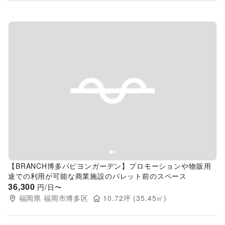
Previous slide
Next s
【BRANCH博多パピヨンガーデン】プロモーションや物販用
途での利用が可能な商業施設のパレット前のスペース
36,300
円/日〜
福岡県
福岡市博多区
10.72
坪 (
35.45
㎡)