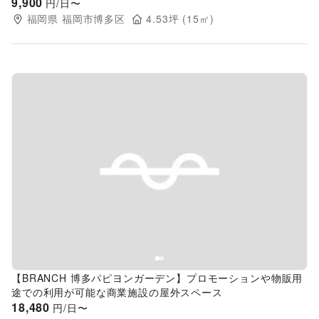
9,900
円/日〜
福岡県
福岡市博多区
4.53
坪 (
15
㎡)
Previous slide
Next s
【BRANCH 博多パピヨンガーデン】プロモーションや物販用
途での利用が可能な商業施設の屋外スペース
18,480
円/日〜