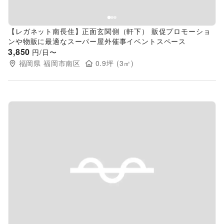
【レガネット南長住】正面玄関側（軒下） 販促プロモーショ
ンや物販に最適なスーパー屋外催事イベントスペース
3,850
円/日〜
福岡県
福岡市南区
0.9
坪 (
3
㎡)
Previous slide
Next s