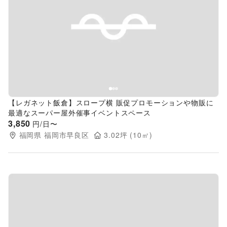
Previous slide
Next s
【レガネット飯倉】スロープ横 販促プロモーションや物販に
最適なスーパー屋外催事イベントスペース
3,850
円/日〜
福岡県
福岡市早良区
3.02
坪 (
10
㎡)