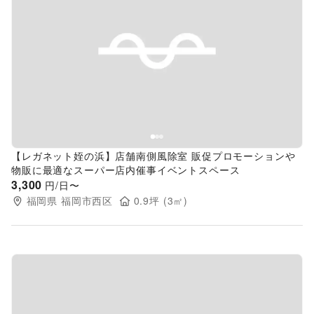
Previous slide
Next s
【レガネット姪の浜】店舗南側風除室 販促プロモーションや
物販に最適なスーパー店内催事イベントスペース
3,300
円/日〜
福岡県
福岡市西区
0.9
坪 (
3
㎡)