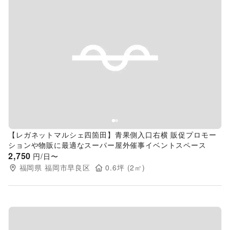
Previous slide
Next s
【レガネットマルシェ四箇田】青果側入口右横 販促プロモー
ションや物販に最適なスーパー屋外催事イベントスペース
2,750
円/日〜
福岡県
福岡市早良区
0.6
坪 (
2
㎡)