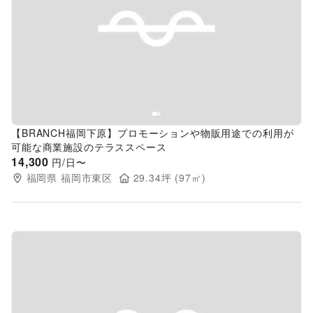
Previous slide
Next s
【BRANCH福岡下原】プロモーションや物販用途での利用が
可能な商業施設のテラススペース
14,300
円/日〜
福岡県
福岡市東区
29.34
坪 (
97
㎡)