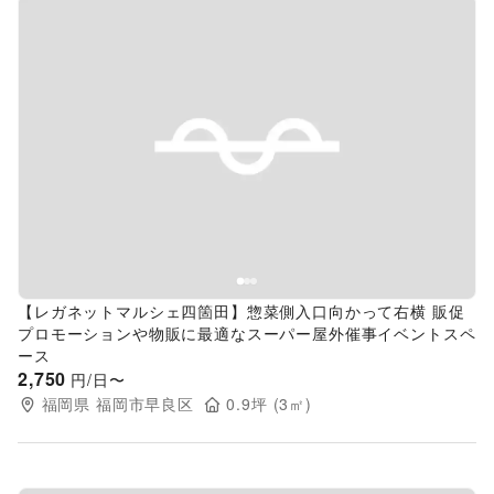
Previous slide
Next s
【レガネットマルシェ四箇田】惣菜側入口向かって右横 販促
プロモーションや物販に最適なスーパー屋外催事イベントスペ
ース
2,750
円/日〜
福岡県
福岡市早良区
0.9
坪 (
3
㎡)