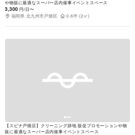
や物販に最適なスーパー店内催事イベントスペース
3,300
円/日〜
福岡県
北九州市戸畑区
0.6
坪 (
2
㎡)
Previous slide
Next s
【スピナ戸畑店】クリーニング跡地 販促プロモーションや物
販に最適なスーパー店内催事イベントスペース