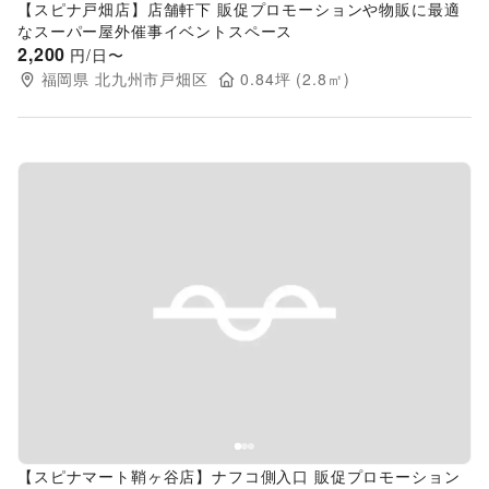
【スピナ戸畑店】店舗軒下 販促プロモーションや物販に最適
なスーパー屋外催事イベントスペース
2,200
円/日〜
福岡県
北九州市戸畑区
0.84
坪 (
2.8
㎡)
Previous slide
Next s
【スピナマート鞘ヶ谷店】ナフコ側入口 販促プロモーション