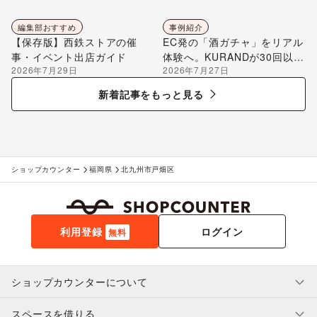
編集部おすすめ
事例紹介
【保存版】西鉄ストアの催
EC発の「酒ガチャ」をリアル
事・イベント出店ガイド
体験へ。KURANDが30回以上
2026年7月29日
2026年7月27日
のポップアップ出店で届け
る“新しいお酒との出会い”
新着記事をもっと見る
ショップカウンター
福岡県
北九州市戸畑区
利用登録
ログイン
無料
ショップカウンターについて
スペースを借りる