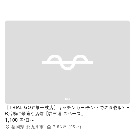
Previous slide
Next s
【TRIAL GO戸畑一枝店】キッチンカー/テントでの食物販やP
R活動に最適な店舗【駐車場 スペース」
1,100
円/日〜
福岡県
北九州市
7.56
坪 (
25
㎡)