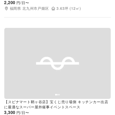
2,200
円/日〜
福岡県
北九州市戸畑区
3.63
坪 (
12
㎡)
Previous slide
Next s
【スピナマート鞘ヶ谷店】宝くじ売り場側 キッチンカー出店
に最適なスーパー屋外催事イベントスペース
3,300
円/日〜