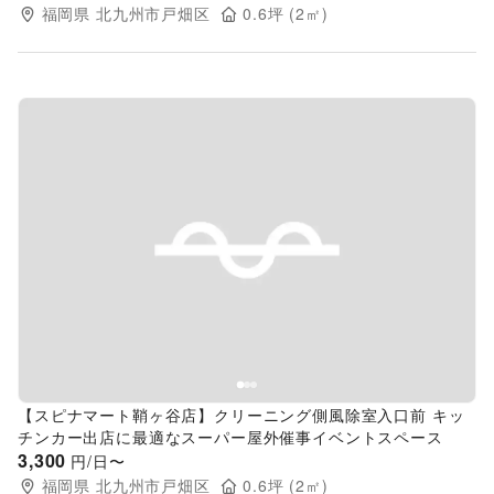
福岡県
北九州市戸畑区
0.6
坪 (
2
㎡)
Previous slide
Next s
【スピナマート鞘ヶ谷店】クリーニング側風除室入口前 キッ
チンカー出店に最適なスーパー屋外催事イベントスペース
3,300
円/日〜
福岡県
北九州市戸畑区
0.6
坪 (
2
㎡)