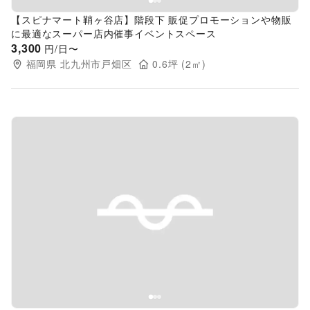
【スピナマート鞘ヶ谷店】階段下 販促プロモーションや物販
に最適なスーパー店内催事イベントスペース
3,300
円/日〜
福岡県
北九州市戸畑区
0.6
坪 (
2
㎡)
Previous slide
Next s