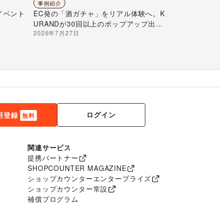
事例紹介
イベント
EC発の「酒ガチャ」をリアル体験へ。K
URANDが30回以上のポップアップ出店
2026年7月27日
で届ける“新しいお酒との出会い”
ログイン
用登録
無料
関連サービス
提携パートナー
SHOPCOUNTER MAGAZINE
ショップカウンターエンタープライズ
ショップカウンター常設
補償プログラム