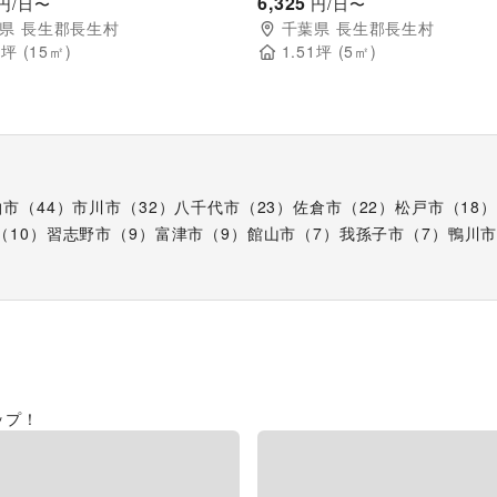
ミューズメント施設のイベントス
ベントスペース
6,325
円/日〜
円/日〜
県
長生郡長生村
千葉県
長生郡長生村
3
坪 (
15
㎡)
1.51
坪 (
5
㎡)
柏市
（
44
）
市川市
（
32
）
八千代市
（
23
）
佐倉市
（
22
）
松戸市
（
18
）
（
10
）
習志野市
（
9
）
富津市
（
9
）
館山市
（
7
）
我孫子市
（
7
）
鴨川
ップ！