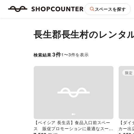
スペースを探す
長生郡長生村
のレンタ
3
件
1
〜
3
件を表示
検索結果
限定
Previous slide
Next slide
Pr
【ベイシア 長生店】食品入口前スペー
【ダイ
ス 販促プロモーションに最適なスーパ
カー出