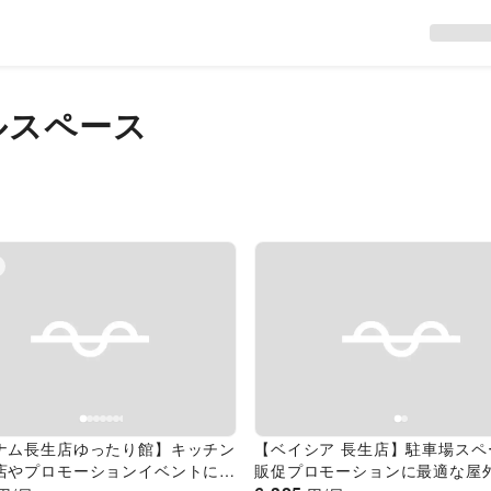
ルスペース
evious slide
Next slide
Previous slide
ナム長生店ゆったり館】キッチン
【ベイシア 長生店】駐車場ス
店やプロモーションイベントに最
販促プロモーションに最適な屋