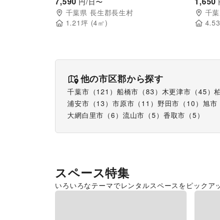
ー店内催事イベントスペース
7,590
適なア
1,650
円/日〜
ペース
千葉県
長生郡長生村
千葉
1.21
坪 (
4
㎡)
4.5
他の市区郡から探す
千葉市
（
121
）
船橋市
（
83
）
木更津市
（
45
）
浦安市
（
13
）
市原市
（
11
）
野田市
（
10
）
旭市
大網白里市
（
6
）
流山市
（
5
）
香取市
（
5
）
スペース特集
いろいろなテーマでレンタルスペースをピックア