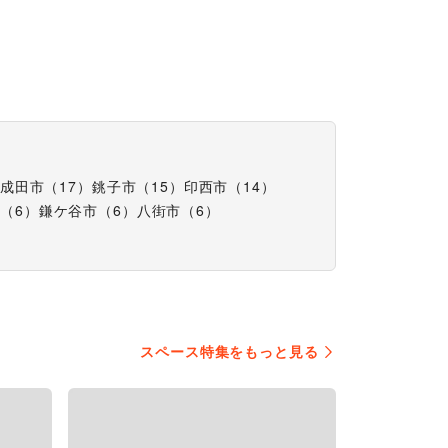
成田市
（
17
）
銚子市
（
15
）
印西市
（
14
）
市
（
6
）
鎌ケ谷市
（
6
）
八街市
（
6
）
スペース特集をもっと見る