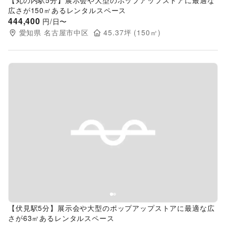
【丸の内駅5分】展示会や大型のポップアップストアに最適な
広さが150㎡あるレンタルスペース
444,400
円/日〜
愛知県
名古屋市中区
45.37
坪 (
150
㎡)
Previous slide
Next s
【伏見駅5分】展示会や大型のポップアップストアに最適な広
さが63㎡あるレンタルスペース