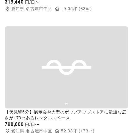
319,440
円/日〜
愛知県
名古屋市中区
19.05
坪 (
63
㎡)
Previous slide
Next s
【伏見駅5分】展示会や大型のポップアップストアに最適な広
さが173㎡あるレンタルスペース
798,600
円/日〜
愛知県
名古屋市中区
52.33
坪 (
173
㎡)