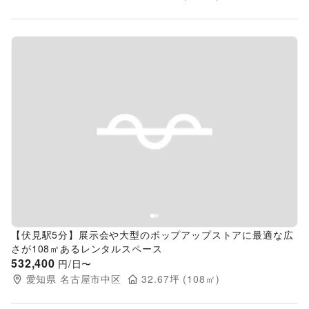
Previous slide
Next s
【伏見駅5分】展示会や大型のポップアップストアに最適な広
さが108㎡あるレンタルスペース
532,400
円/日〜
愛知県
名古屋市中区
32.67
坪 (
108
㎡)