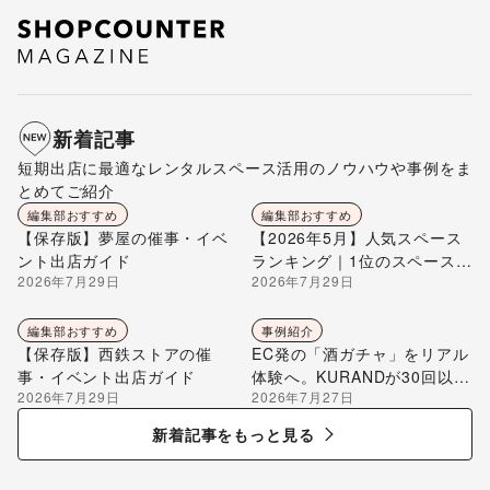
新着記事
短期出店に最適なレンタルスペース活用のノウハウや事例をま
とめてご紹介
編集部おすすめ
編集部おすすめ
【保存版】夢屋の催事・イベ
【2026年5月】人気スペース
ント出店ガイド
ランキング｜1位のスペースを
2026年7月29日
2026年7月29日
編集部が解説
編集部おすすめ
事例紹介
【保存版】西鉄ストアの催
EC発の「酒ガチャ」をリアル
事・イベント出店ガイド
体験へ。KURANDが30回以上
2026年7月29日
2026年7月27日
のポップアップ出店で届け
る“新しいお酒との出会い”
新着記事をもっと見る