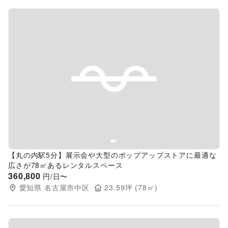
Previous slide
Next s
【丸の内駅5分】展示会や大型のポップアップストアに最適な
広さが78㎡あるレンタルスペース
360,800
円/日〜
愛知県
名古屋市中区
23.59
坪 (
78
㎡)