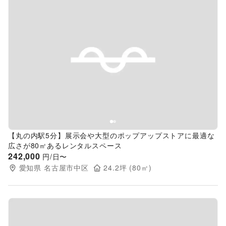
Previous slide
Next s
【丸の内駅5分】展示会や大型のポップアップストアに最適な
広さが80㎡あるレンタルスペース
242,000
円/日〜
愛知県
名古屋市中区
24.2
坪 (
80
㎡)