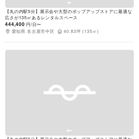
【丸の内駅5分】展示会や大型のポップアップストアに最適な
広さが135㎡あるレンタルスペース
444,400
円/日〜
愛知県
名古屋市中区
40.83
坪 (
135
㎡)
Previous slide
Next s