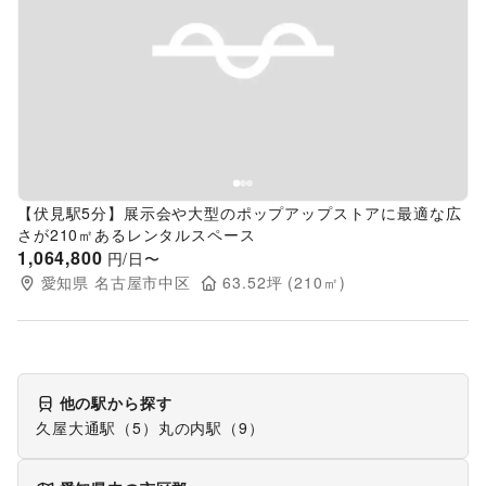
Previous slide
Next s
【伏見駅5分】展示会や大型のポップアップストアに最適な広
さが210㎡あるレンタルスペース
1,064,800
円/日〜
愛知県
名古屋市中区
63.52
坪 (
210
㎡)
他の駅から探す
久屋大通駅
（
5
）
丸の内駅
（
9
）