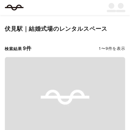
伏見駅｜結婚式場のレンタルスペース
9
件
1
〜
9
件を表示
検索結果
Previous slide
Next s