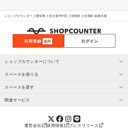
ショップカウンター
愛知県
名古屋市中区
伏見駅
伏見駅 結婚式場
利用登録
ログイン
無料
ショップカウンターについて
スペースを借りる
利用規約・ガイドライン
プライバシーポリシー
スペースを貸す
特定商取引法に基づく表示
スペースを借りたい人へ
ヘルプ・お問い合わせ
はじめてガイド
関連サービス
補償プログラム
ユーザー利用規約
スペースを貸したい方へ
提携パートナー
オーナー利用規約
提携パートナー
SHOPCOUNTER MAGAZINE
運営会社
採用情報
プレスリリース
ショップカウンターエンタープライズ