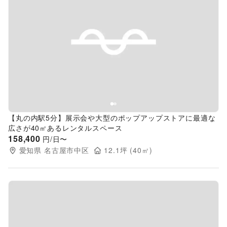
Previous slide
Next s
【丸の内駅5分】展示会や大型のポップアップストアに最適な
広さが40㎡あるレンタルスペース
158,400
円/日〜
愛知県
名古屋市中区
12.1
坪 (
40
㎡)