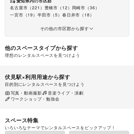
愛知県
内の市区郡
名古屋市
（
221
）
豊橋市
（
12
）
岡崎市
（
36
）
一宮市
（
19
）
半田市
（
5
）
春日井市
（
18
）
その他の市区郡から探す
他のスペースタイプから探す
理想のレンタルスペースを見つけよう
ギャラリー・貸し画廊
伏見駅
×利用用途から探す
目的別にレンタルスペースを見つけよう
ポップアップストア
食品販売
写真・動画撮影
音楽ライブ・演劇
展示会・個展
ワークショップ・勉強会
スペース特集
いろいろなテーマでレンタルスペースをピックアップ！