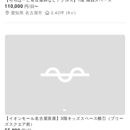
110,000
円/日〜
愛知県
名古屋市
2.42
坪 (
8
㎡)
Previous slide
Next s
【イオンモール名古屋茶屋】3階キッズスペース横①（ブリー
ズスクエア前）