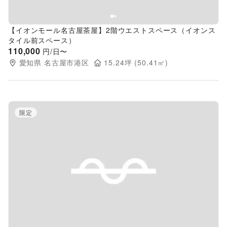
【イオンモール名古屋茶屋】2階ウエストスペース（イオンス
タイル前スペース）
110,000
円/日〜
愛知県
名古屋市港区
15.24
坪 (
50.41
㎡)
限定
Previous slide
Next s