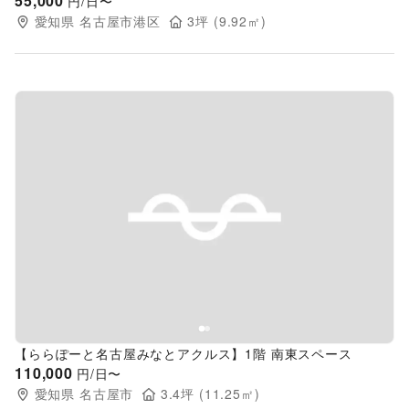
55,000
円/日〜
愛知県
名古屋市港区
3
坪 (
9.92
㎡)
Previous slide
Next s
【ららぽーと名古屋みなとアクルス】1階 南東スペース
110,000
円/日〜
愛知県
名古屋市
3.4
坪 (
11.25
㎡)