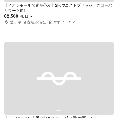
【イオンモール名古屋茶屋】2階ウエストブリッジ（グローバ
ルワーク前）
82,500
円/日〜
愛知県
名古屋市港区
3
坪 (
9.92
㎡)
Previous slide
Next s
【ららぽーと名古屋みなとアクルス】1階 南西スペース