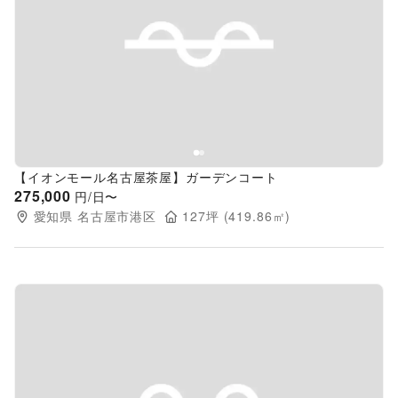
Previous slide
Next s
【イオンモール名古屋茶屋】ガーデンコート
275,000
円/日〜
愛知県
名古屋市港区
127
坪 (
419.86
㎡)