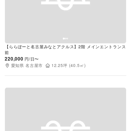
Previous slide
Next s
【ららぽーと名古屋みなとアクルス】2階 メインエントランス
前
220,000
円/日〜
愛知県
名古屋市
12.25
坪 (
40.5
㎡)
Previous slide
Next s