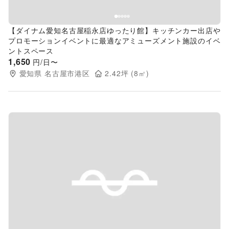
【ダイナム愛知名古屋稲永店ゆったり館】キッチンカー出店や
プロモーションイベントに最適なアミューズメント施設のイベ
ントスペース
1,650
円/日〜
愛知県
名古屋市港区
2.42
坪 (
8
㎡)
Previous slide
Next s