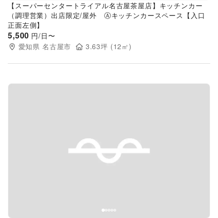
【スーパーセンタートライアル名古屋茶屋店】キッチンカー
（調理営業）出店限定/屋外 Ⓐキッチンカースペース【入口
正面左側】
5,500
円/日〜
愛知県
名古屋市
3.63
坪 (
12
㎡)
Previous slide
Next s