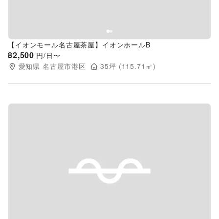
【イオンモール名古屋茶屋】イオンホールB
82,500
円/日〜
愛知県
名古屋市港区
35
坪 (
115.71
㎡)
Previous slide
Next s