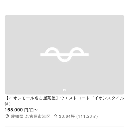
Previous slide
Next s
【イオンモール名古屋茶屋】ウエストコート（イオンスタイル
側）
165,000
円/日〜
愛知県
名古屋市港区
33.64
坪 (
111.23
㎡)