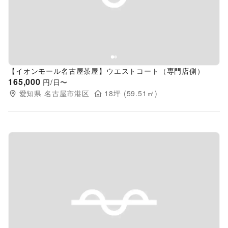
【イオンモール名古屋茶屋】ウエストコート（専門店側）
165,000
円/日〜
愛知県
名古屋市港区
18
坪 (
59.51
㎡)
Previous slide
Next s