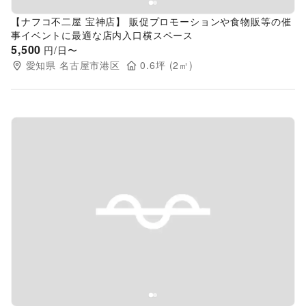
【ナフコ不二屋 宝神店】 販促プロモーションや食物販等の催
事イベントに最適な店内入口横スペース
5,500
円/日〜
愛知県
名古屋市港区
0.6
坪 (
2
㎡)
Previous slide
Next s