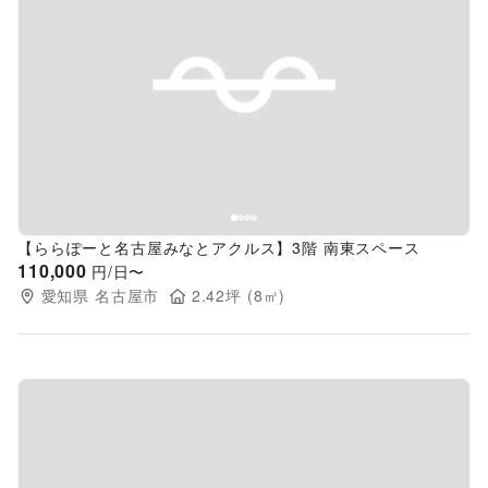
Previous slide
Next s
【ららぽーと名古屋みなとアクルス】3階 南東スペース
110,000
円/日〜
愛知県
名古屋市
2.42
坪 (
8
㎡)