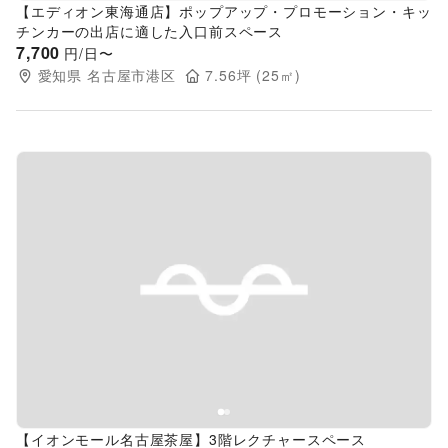
【エディオン東海通店】ポップアップ・プロモーション・キッ
チンカーの出店に適した入口前スペース
7,700
円/日〜
愛知県
名古屋市港区
7.56
坪 (
25
㎡)
Previous slide
Next s
【イオンモール名古屋茶屋】3階レクチャースペース