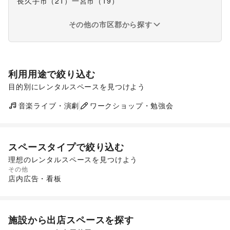
長久手市
（
21
）
一宮市
（
19
）
その他の市区郡から探す
利用用途で絞り込む
目的別にレンタルスペースを見つけよう
ポップアップストア
食品販売
販促イベント
展示会・個展
音楽ライブ・演劇
ワークショップ・勉強会
キッチンカー・移動販売
スペースタイプで絞り込む
理想のレンタルスペースを見つけよう
その他
ショッピングモール
スーパーマーケット
店内広告・看板
施設から出店スペースを探す