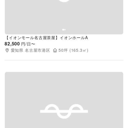
【イオンモール名古屋茶屋】イオンホールA
82,500
円/日〜
愛知県
名古屋市港区
50
坪 (
165.3
㎡)
Previous slide
Next s