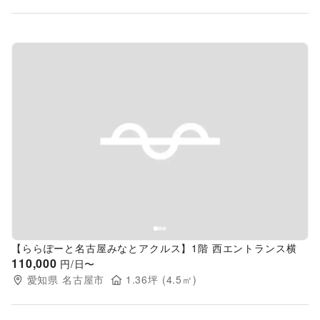
Previous slide
Next s
【ららぽーと名古屋みなとアクルス】1階 西エントランス横
110,000
円/日〜
愛知県
名古屋市
1.36
坪 (
4.5
㎡)