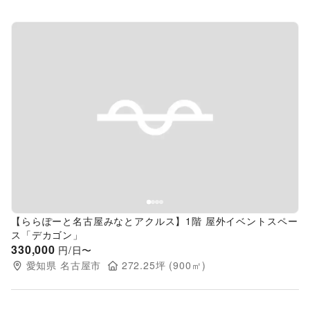
Previous slide
Next s
【ららぽーと名古屋みなとアクルス】1階 屋外イベントスペー
ス「デカゴン」
330,000
円/日〜
愛知県
名古屋市
272.25
坪 (
900
㎡)