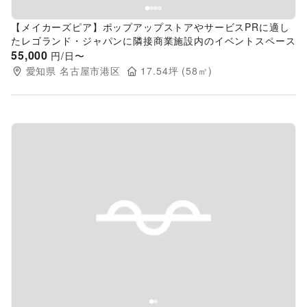
【メイカーズピア】ポップアップストアやサービスPRに適し
たレゴランド・ジャパンに隣接商業施設内のイベントスペース
55,000
円/日〜
愛知県
名古屋市港区
17.54
坪 (
58
㎡)
Previous slide
Next s