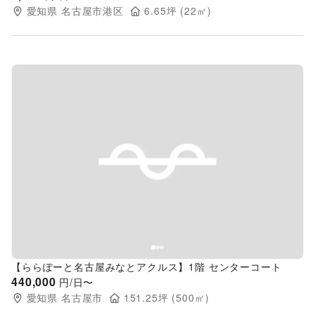
愛知県
名古屋市港区
6.65
坪 (
22
㎡)
Previous slide
Next s
【ららぽーと名古屋みなとアクルス】1階 センターコート
440,000
円/日〜
愛知県
名古屋市
151.25
坪 (
500
㎡)