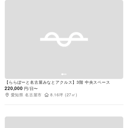
Previous slide
Next s
【ららぽーと名古屋みなとアクルス】3階 中央スペース
220,000
円/日〜
愛知県
名古屋市
8.16
坪 (
27
㎡)