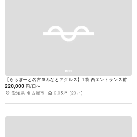
Previous slide
Next s
【ららぽーと名古屋みなとアクルス】1階 西エントランス前
220,000
円/日〜
愛知県
名古屋市
6.05
坪 (
20
㎡)