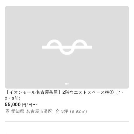
Previous slide
Next s
【イオンモール名古屋茶屋】2階ウエストスペース横①（r・
p・s前）
55,000
円/日〜
愛知県
名古屋市港区
3
坪 (
9.92
㎡)