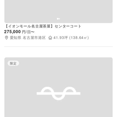
【イオンモール名古屋茶屋】センターコート
275,000
円/日〜
愛知県
名古屋市港区
41.93
坪 (
138.64
㎡)
限定
Previous slide
Next s