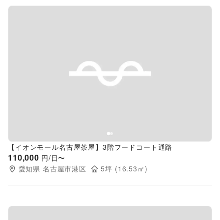
Previous slide
Next s
【イオンモール名古屋茶屋】3階フードコート通路
110,000
円/日〜
愛知県
名古屋市港区
5
坪 (
16.53
㎡)