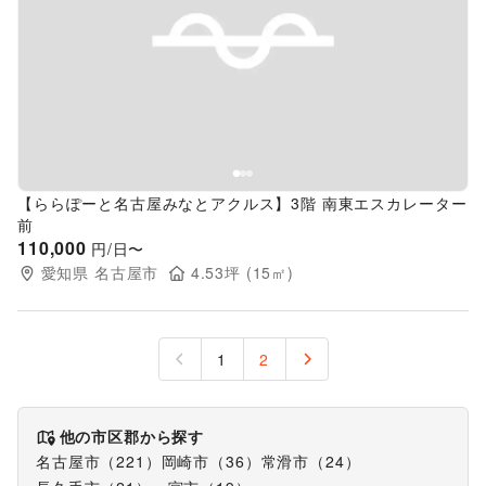
Previous slide
Next s
【ららぽーと名古屋みなとアクルス】3階 南東エスカレーター
前
110,000
円/日〜
愛知県
名古屋市
4.53
坪 (
15
㎡)
1
2
他の市区郡から探す
名古屋市
（
221
）
岡崎市
（
36
）
常滑市
（
24
）