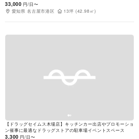
33,000
円/日〜
愛知県
名古屋市港区
13
坪 (
42.98
㎡)
Previous slide
Next s
【ドラッグセイムス木場店】キッチンカー出店やプロモーショ
ン催事に最適なドラッグストアの駐車場イベントスペース
3,300
円/日〜