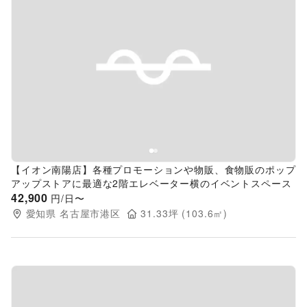
Previous slide
Next s
【イオン南陽店】各種プロモーションや物販、食物販のポップ
アップストアに最適な2階エレベーター横のイベントスペース
42,900
円/日〜
愛知県
名古屋市港区
31.33
坪 (
103.6
㎡)