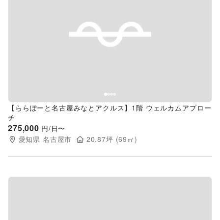
Previous slide
Next s
【ららぽーと名古屋みなとアクルス】1階 ウェルカムアプロー
チ
275,000
円/日〜
愛知県
名古屋市
20.87
坪 (
69
㎡)