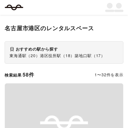
名古屋市港区
のレンタルスペース
おすすめの駅から探す
東海通駅
（
20
）
港区役所駅
（
18
）
築地口駅
（
17
）
58
件
1
〜
32
件を表示
検索結果
Previous slide
Next s