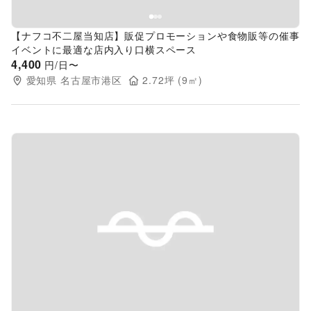
【ナフコ不二屋当知店】販促プロモーションや食物販等の催事
イベントに最適な店内入り口横スペース
4,400
円/日〜
愛知県
名古屋市港区
2.72
坪 (
9
㎡)
Previous slide
Next s