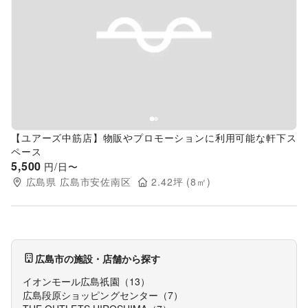
Previous slide
Next s
【ユアーズ中筋店】物販やプロモーションに利用可能な軒下ス
ペース
5,500
円/日〜
広島県
広島市安佐南区
2.42
坪 (
8
㎡)
広島市
の施設・店舗から探す
イオンモール広島祇園
（
13
）
広島段原ショッピングセンター
（
7
）