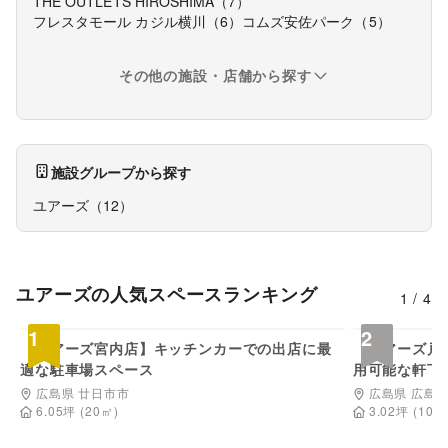
THE OUTLETS HIROSHIMA
（
7
）
フレスタモール カジル横川
（
6
）
コムズ安佐パーク
（
5
）
その他の施設・店舗から探す
施設グループから探す
ユアーズ
（
12
）
ユアーズ
の人気スペースランキング
1
/
4
3,300
円/日
1
2
【ユアーズ宮内店】キッチンカーでの出店に最
【ユアーズ戸
適な駐車場スペース
用可能な軒下
広島県 廿日市市
広島県 広島
6.05
坪
(
20
㎡)
3.02
坪
(
10
㎡