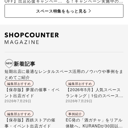
OFF】出店応援キャンペーン
る！キャンペーン実施中のス
特集
ペース特集
スペース特集をもっと見る
新着記事
短期出店に最適なレンタルスペース活用のノウハウや事例をま
とめてご紹介
編集部おすすめ
編集部おすすめ
【保存版】夢屋の催事・イベ
【2026年5月】人気スペース
ント出店ガイド
ランキング｜1位のスペースを
2026年7月29日
2026年7月29日
編集部が解説
編集部おすすめ
事例紹介
【保存版】西鉄ストアの催
EC発の「酒ガチャ」をリアル
事・イベント出店ガイド
体験へ。KURANDが30回以上