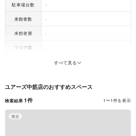
駐車場台数
-
来館者数
-
来館者層
-
フロア図
-
すべて見る
ユアーズ中筋店
のおすすめスペース
1
件
1
〜
1
件を表示
検索結果
限定