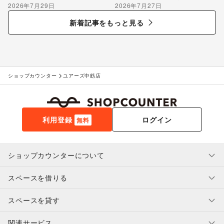
2026年7月29日
2026年7月27日
のポップアップ出店で届け
る“新しいお酒との出会い”
新着記事をもっと見る
ショップカウンター
ユアーズ中筋店
利用登録
ログイン
無料
ショップカウンターについて
スペースを借りる
利用規約・ガイドライン
プライバシーポリシー
スペースを貸す
特定商取引法に基づく表示
スペースを借りたい人へ
ヘルプ・お問い合わせ
はじめてガイド
関連サービス
補償プログラム