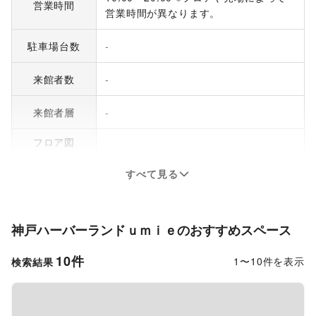
営業時間
営業時間が異なります。
駐車場台数
-
来館者数
-
来館者層
-
フロア図
すべて見る
神戸ハーバーランドｕｍｉｅ
のおすすめスペース
10
件
1
〜
10
件を表示
検索結果