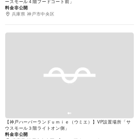
ースモール４階フードコート前」
料金非公開
兵庫県
神戸市中央区
Previous slide
Next s
【神戸ハーバーランドｕｍｉｅ（ウミエ）】VP設置場所「サ
ウスモール３階ライトオン側」
料金非公開