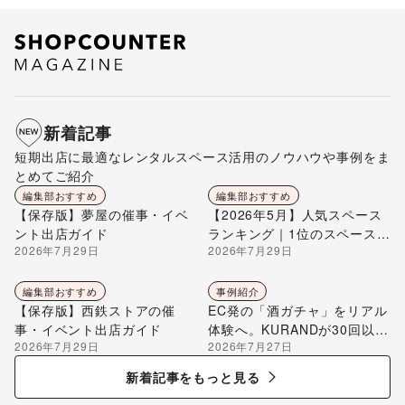
新着記事
短期出店に最適なレンタルスペース活用のノウハウや事例をま
とめてご紹介
編集部おすすめ
編集部おすすめ
【保存版】夢屋の催事・イベ
【2026年5月】人気スペース
ント出店ガイド
ランキング｜1位のスペースを
2026年7月29日
2026年7月29日
編集部が解説
編集部おすすめ
事例紹介
【保存版】西鉄ストアの催
EC発の「酒ガチャ」をリアル
事・イベント出店ガイド
体験へ。KURANDが30回以上
2026年7月29日
2026年7月27日
のポップアップ出店で届け
る“新しいお酒との出会い”
新着記事をもっと見る