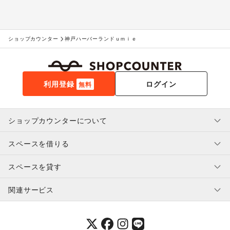
ショップカウンター
神戸ハーバーランドｕｍｉｅ
利用登録
ログイン
無料
ショップカウンターについて
スペースを借りる
利用規約・ガイドライン
プライバシーポリシー
スペースを貸す
特定商取引法に基づく表示
スペースを借りたい人へ
ヘルプ・お問い合わせ
はじめてガイド
関連サービス
補償プログラム
ユーザー利用規約
スペースを貸したい方へ
提携パートナー
オーナー利用規約
提携パートナー
SHOPCOUNTER MAGAZINE