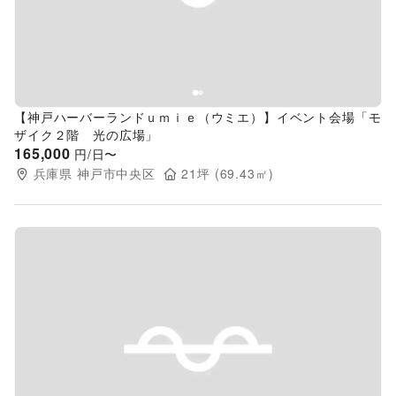
【神戸ハーバーランドｕｍｉｅ（ウミエ）】イベント会場「モ
ザイク２階 光の広場」
165,000
円/日〜
兵庫県
神戸市中央区
21
坪 (
69.43
㎡)
Previous slide
Next s