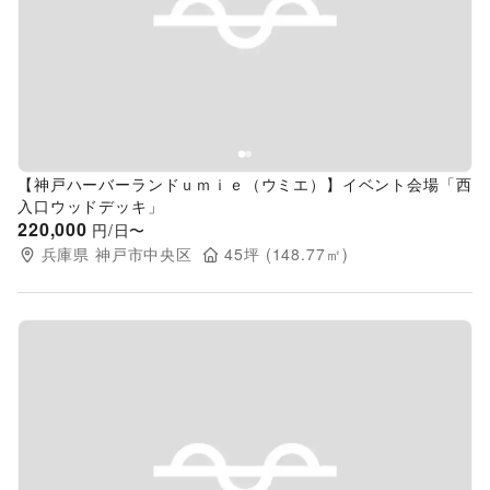
Previous slide
Next s
【神戸ハーバーランドｕｍｉｅ（ウミエ）】イベント会場「西
入口ウッドデッキ」
220,000
円/日〜
兵庫県
神戸市中央区
45
坪 (
148.77
㎡)
Previous slide
Next s