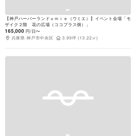
【神戸ハーバーランドｕｍｉｅ（ウミエ）】イベント会場「モ
ザイク２階 花の広場（ココプラス側）」
165,000
円/日〜
兵庫県
神戸市中央区
3.99
坪 (
13.22
㎡)
Previous slide
Next s