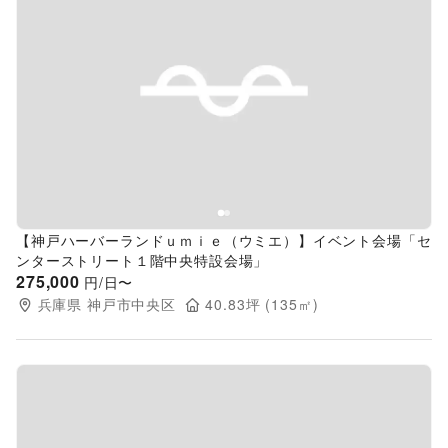
Previous slide
Next s
【神戸ハーバーランドｕｍｉｅ（ウミエ）】イベント会場「セ
ンターストリート１階中央特設会場」
275,000
円/日〜
兵庫県
神戸市中央区
40.83
坪 (
135
㎡)