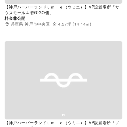
【神戸ハーバーランドｕｍｉｅ（ウミエ）】VP設置場所「サ
ウスモール４階GiGO側」
料金非公開
兵庫県
神戸市中央区
4.27
坪 (
14.14
㎡)
Previous slide
Next s
【神戸ハーバーランドｕｍｉｅ（ウミエ）】VP設置場所「ノ