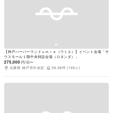
Previous slide
Next s
【神戸ハーバーランドｕｍｉｅ（ウミエ）】イベント会場「サ
ウスモール１階中央特設会場（ロタンダ）」
275,000
円/日〜
兵庫県
神戸市中央区
58.98
坪 (
195
㎡)