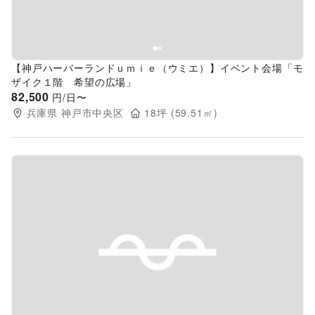
【神戸ハーバーランドｕｍｉｅ（ウミエ）】イベント会場「モ
ザイク１階 希望の広場」
82,500
円/日〜
兵庫県
神戸市中央区
18
坪 (
59.51
㎡)
Previous slide
Next s