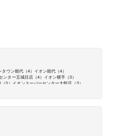
ンタウン能代
（
4
）
イオン能代
（
4
）
センター五城目店
（
4
）
イオン横手
（
3
）
崎
（
3
）
イオンスーパーセンター大館店
（
3
）