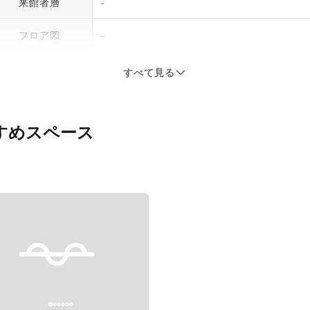
来館者層
-
フロア図
-
すべて見る
すめスペース
evious slide
Next slide