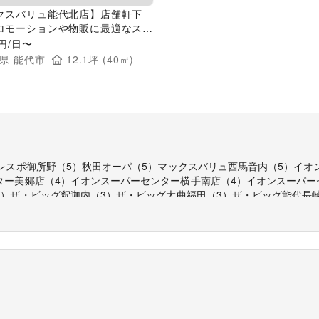
クスバリュ能代北店】店舗軒下
ロモーションや物販に最適なスー
外催事イベントスペース
円/日〜
県
能代市
12.1
坪 (
40
㎡)
レスポ御所野
（
5
）
秋田オーパ
（
5
）
マックスバリュ西馬音内
（
5
）
イオ
ター美郷店
（
4
）
イオンスーパーセンター横手南店
（
4
）
イオンスーパー
3
）
ザ・ビッグ釈迦内
（
3
）
ザ・ビッグ大曲福田
（
3
）
ザ・ビッグ能代長
店
（
3
）