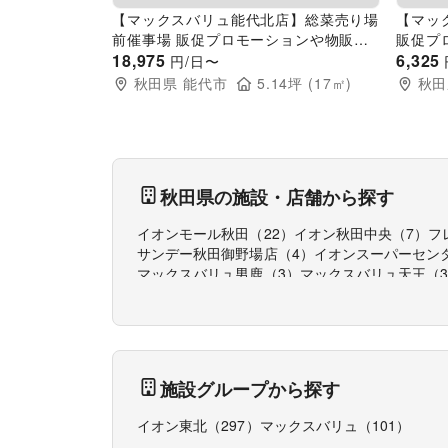
【マックスバリュ能代北店】総菜売り場
【マッ
前催事場 販促プロモーションや物販に
販促プ
最適なスーパー店内催事イベントスペー
18,975
パー店
6,325
円/日〜
ス
秋田県
能代市
5.14
坪 (
17
㎡)
秋田
秋田県
の施設・店舗から探す
イオンモール秋田
（
22
）
イオン秋田中央
（
7
）
フ
サンデー秋田御野場店
（
4
）
イオンスーパーセン
マックスバリュ男鹿
（
3
）
マックスバリュ天王
（
ダイナム秋田たかのす店
（
3
）
ホームマート比内
施設グループから探す
イオン東北
（
297
）
マックスバリュ
（
101
）