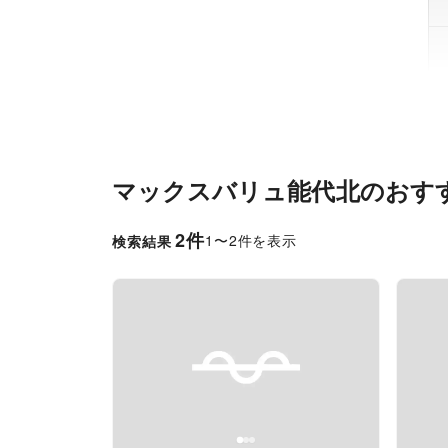
マックスバリュ能代北
のおす
2
件
1
〜
2
件を表示
検索結果
Previous slide
Next slide
Pr