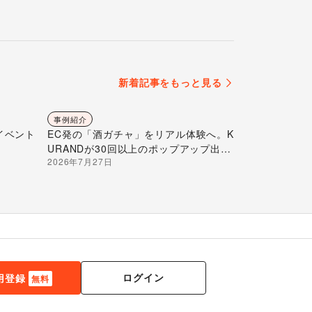
新着記事をもっと見る
事例紹介
イベント
EC発の「酒ガチャ」をリアル体験へ。K
URANDが30回以上のポップアップ出店
2026年7月27日
で届ける“新しいお酒との出会い”
ログイン
用登録
無料