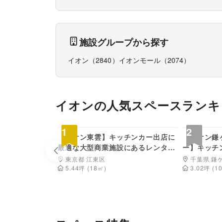
施設グループから探す
イオン
（
2840
）
イオンモール
（
2074
）
イオン
の人気スペースランキ
4,400
円/日
1
2
【イオン東雲】キッチンカー出店に
【イオン鎌
最適な大型商業施設にあるレンタル
ー】キッチ
Previous slide
スペース
ショッピン
東京都 江東区
千葉県 鎌
ある屋外ス
5.44
坪
(
18
㎡)
3.02
坪
(
1