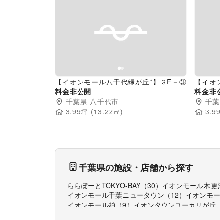
Previous slide
Next slide
Pr
【イオンモール八千代緑が丘*】３F－③
【イオ
料金非公開
料金非
千葉県
八千代市
千葉
3.99
坪 (
13.22
㎡)
3.9
千葉県
の施設・店舗から探す
ららぽーとTOKYO-BAY
（
30
）
イオンモール木更
イオンモール千葉ニュータウン
（
12
）
イオンモ
イオンモール柏
（
9
）
イオンタウンユーカリが丘
イオン新浦安ショッピングセンター
（
8
）
イオン