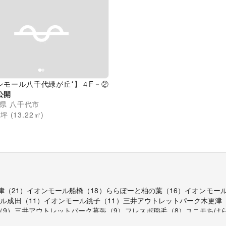
evious slide
Next slide
ンモール八千代緑が丘*】４F－②
公開
県
八千代市
9
坪 (
13.22
㎡)
津
（
21
）
イオンモール船橋
（
18
）
ららぽーと柏の葉
（
16
）
イオンモー
ール成田
（
11
）
イオンモール銚子
（
11
）
三井アウトレットパーク木更津
（
9
）
三井アウトレットパーク幕張
（
9
）
フレスポ稲毛
（
8
）
ユニモちは
海浜幕張
（
7
）
ワールドビジネスガーデン
（
6
）