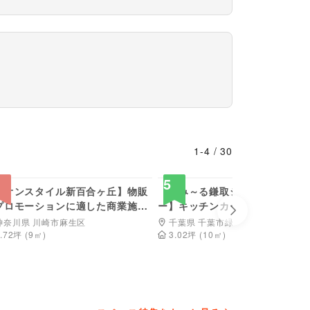
1
-
4
/
30
7,700
2,200
円/日
円
5
イオンスタイル新百合ヶ丘】物販
【ゆみ～る鎌取ショッピングセ
プロモーションに適した商業施設
ー】キッチンカーでの出店に最
Next slide
ある2F風除室内のイベントスペー
施設出入口付近にある半屋外ス
神奈川県 川崎市麻生区
千葉県 千葉市緑区
ス①
.72
坪
(
9
㎡)
3.02
坪
(
10
㎡)