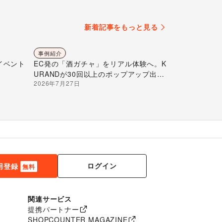
新着記事をもっと見る
事例紹介
イベント
EC発の「酒ガチャ」をリアル体験へ。K
URANDが30回以上のポップアップ出店
2026年7月27日
で届ける“新しいお酒との出会い”
ログイン
用登録
無料
関連サービス
提携パートナー
SHOPCOUNTER MAGAZINE