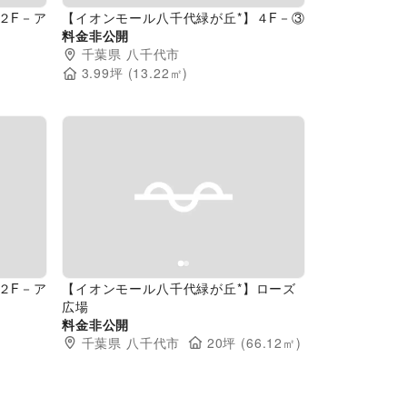
２F－ア
【イオンモール八千代緑が丘*】４F－③
料金非公開
千葉県
八千代市
3.99
坪 (
13.22
㎡)
Next slide
Previous slide
Next slide
２F－ア
【イオンモール八千代緑が丘*】ローズ
広場
料金非公開
千葉県
八千代市
20
坪 (
66.12
㎡)