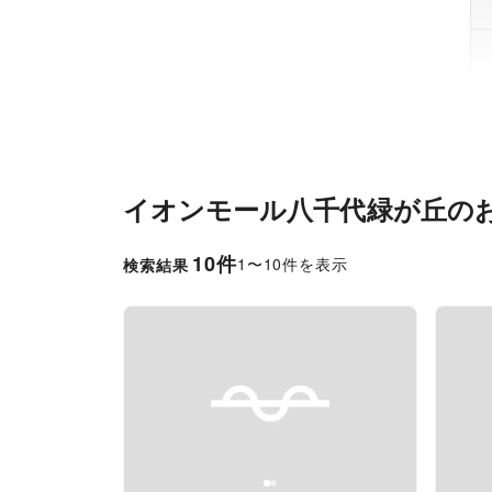
イオンモール八千代緑が丘
の
10
件
1
〜
10
件を表示
検索結果
Previous slide
Next slide
Pr