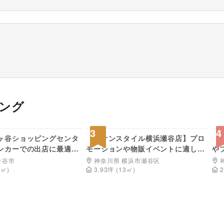
ング
2,200
22,000
円/日
円/日
3
4
ヶ谷ショッピングセンタ
【イオンスタイル横浜瀬谷店】プロ
【
ンカーでの出店に最適な
モーションや物販イベントに適した
や
グセンター出入口付近に
駅直結スーパーの風除室スペース
に
ケ谷市
神奈川県 横浜市瀬谷区
ペース①
ス
0
㎡)
3.93
坪
(
13
㎡)
2