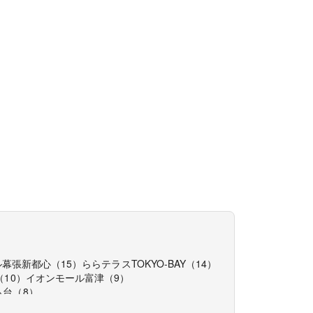
ル幕張新都心
（
15
）
ららテラスTOKYO-BAY
（
14
）
（
10
）
イオンモール富津
（
9
）
ら台
（
8
）