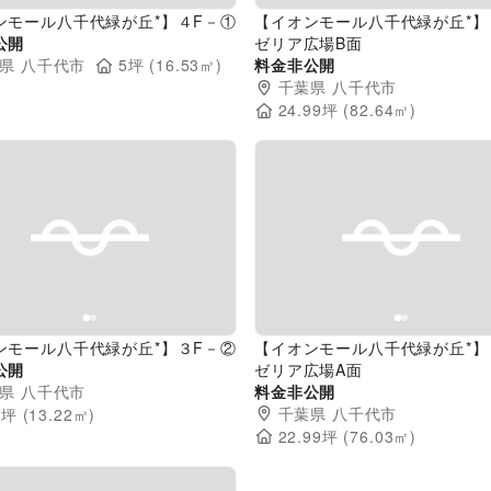
ンモール八千代緑が丘*】４F－①
【イオンモール八千代緑が丘*】
公開
ゼリア広場B面
県
八千代市
5
坪 (
16.53
㎡)
料金非公開
千葉県
八千代市
24.99
坪 (
82.64
㎡)
evious slide
Next slide
Previous slide
ンモール八千代緑が丘*】３F－②
【イオンモール八千代緑が丘*】
公開
ゼリア広場A面
県
八千代市
料金非公開
千葉県
八千代市
9
坪 (
13.22
㎡)
22.99
坪 (
76.03
㎡)