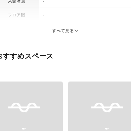
来館者層
-
フロア図
-
すべて見る
おすすめスペース
evious slide
Next slide
Previous slide