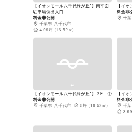
【イオンモール八千代緑が丘*】南平面
【イオ
駐車場側出入口
料金非
料金非公開
千葉
千葉県
八千代市
4.99
坪 (
16.52
㎡)
Previous slide
Next slide
Pr
【イオンモール八千代緑が丘*】３F－①
【イオ
料金非公開
料金非
千葉県
八千代市
5
坪 (
16.53
㎡)
千葉
3.9