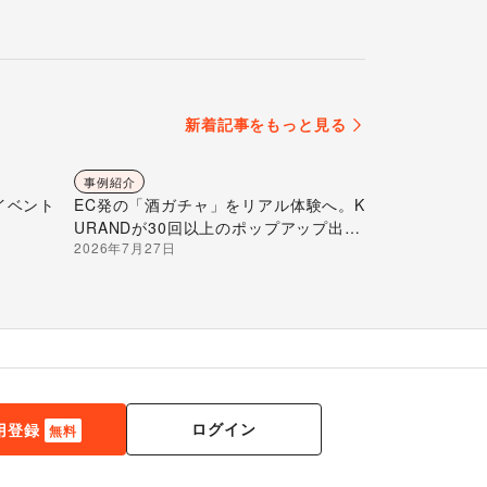
新着記事をもっと見る
事例紹介
イベント
EC発の「酒ガチャ」をリアル体験へ。K
URANDが30回以上のポップアップ出店
2026年7月27日
で届ける“新しいお酒との出会い”
ログイン
用登録
無料