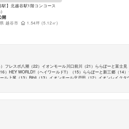
谷駅】北越谷駅1階コンコース
場）
公開
県
越谷市
1.54
坪 (
5.12
㎡)
4
）
フレスポ八潮
（
22
）
イオンモール川口前川
（
21
）
ららぽーと富士見
（
16
）
HEY WORLD!!（ヘイワールド!!）
（
15
）
ららぽーと新三郷
（
14
）
モール上尾
（
13
）
Bibli
（
13
）
イオンモール北戸田
（
12
）
イオンレイクタウ
A所沢
（
8
）