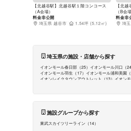
【北越谷駅】北越谷駅１階コンコース
【北越
（A会場）
（B会
料金非公開
料金非
埼玉県
越谷市
1.54
坪 (
5.12
㎡)
埼玉
埼玉県
の施設・店舗から探す
イオンモール春日部
（
25
）
イオンモール川口
（
2
イオンモール羽生
（
17
）
イオンモール浦和美園
イオンレイクタウンアウトレット
（
13
）
イオン
ららテラス川口
（
9
）
ステラタウン
（
8
）
SOCOL
施設グループから探す
東武スカイツリーライン
（
14
）