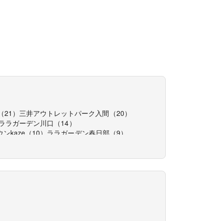
（
21
）
三井アウトレットパーク入間
（
20
）
ララガーデン川口
（
14
）
ンkaze
（
10
）
ララガーデン春日部
（
9
）