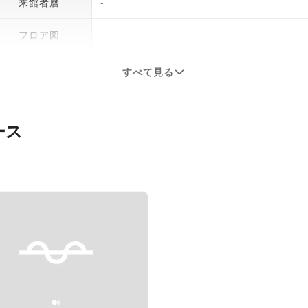
来館者層
-
フロア図
-
すべて見る
ース
evious slide
Next slide