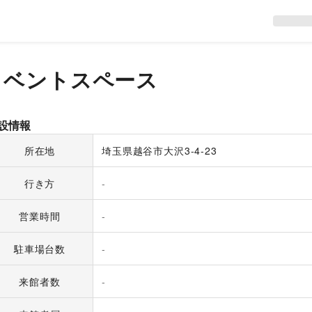
イベントスペース
設情報
所在地
埼玉県越谷市大沢3-4-23
行き方
-
営業時間
-
駐車場台数
-
来館者数
-