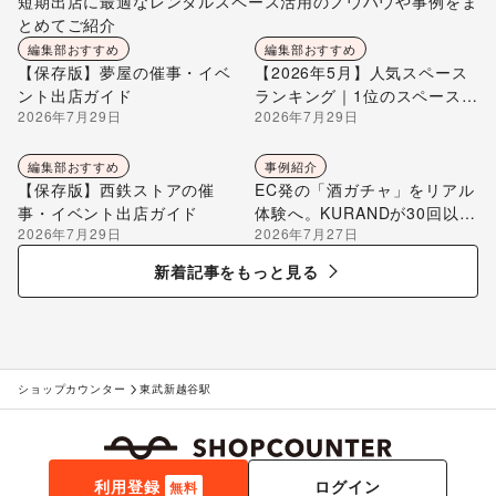
短期出店に最適なレンタルスペース活用のノウハウや事例をま
とめてご紹介
編集部おすすめ
編集部おすすめ
【保存版】夢屋の催事・イベ
【2026年5月】人気スペース
ント出店ガイド
ランキング｜1位のスペースを
2026年7月29日
2026年7月29日
編集部が解説
編集部おすすめ
事例紹介
【保存版】西鉄ストアの催
EC発の「酒ガチャ」をリアル
事・イベント出店ガイド
体験へ。KURANDが30回以上
2026年7月29日
2026年7月27日
のポップアップ出店で届け
る“新しいお酒との出会い”
新着記事をもっと見る
ショップカウンター
東武新越谷駅
利用登録
ログイン
無料