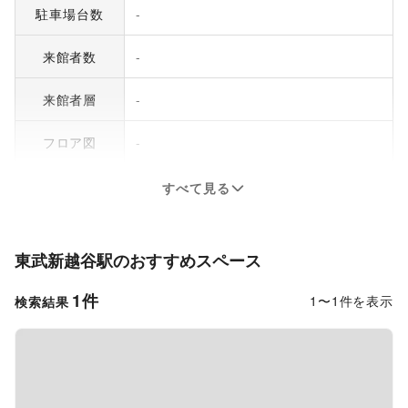
駐車場台数
-
来館者数
-
来館者層
-
フロア図
-
すべて見る
東武新越谷駅
のおすすめスペース
1
件
1
〜
1
件を表示
検索結果