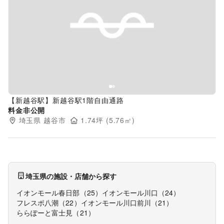
Previous slide
Next s
【新越谷駅】新越谷駅1階自由通路
料金非公開
埼玉県
越谷市
1.74
坪 (
5.76
㎡)
埼玉県
の施設・店舗から探す
イオンモール春日部
（
25
）
イオンモール川口
（
24
）
フレスポ八潮
（
22
）
イオンモール川口前川
（
21
）
ららぽーと富士見
（
21
）