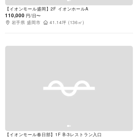
【イオンモール盛岡】2F イオンホールA
110,000
円/日〜
岩手県
盛岡市
41.14
坪 (
136
㎡)
Previous slide
Next s
【イオンモール春日部】1F B-3レストラン入口