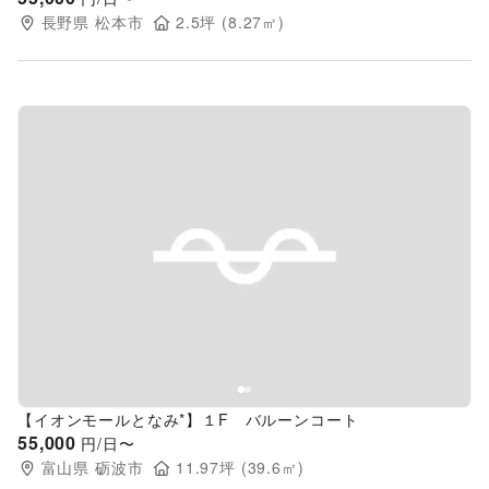
長野県
松本市
2.5
坪 (
8.27
㎡)
Previous slide
Next s
【イオンモールとなみ*】１F バルーンコート
55,000
円/日〜
富山県
砺波市
11.97
坪 (
39.6
㎡)