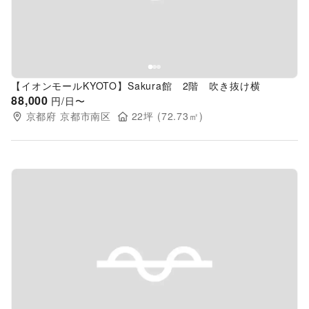
【イオンモールKYOTO】Sakura館 2階 吹き抜け横
88,000
円/日〜
京都府
京都市南区
22
坪 (
72.73
㎡)
Previous slide
Next s