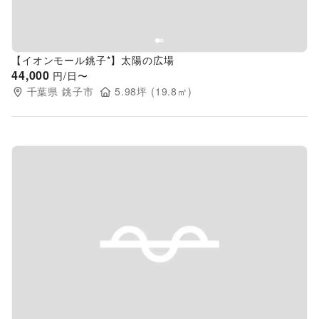
【イオンモール銚子*】太陽の広場
44,000
円/日〜
千葉県
銚子市
5.98
坪 (
19.8
㎡)
Previous slide
Next s