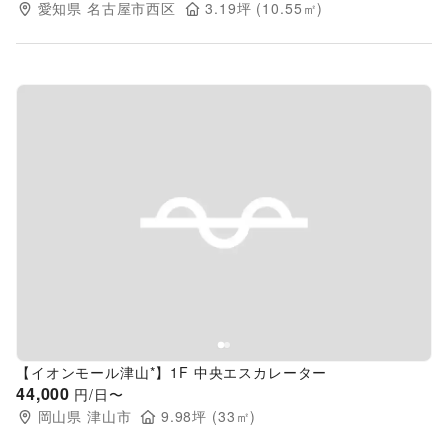
愛知県
名古屋市西区
3.19
坪 (
10.55
㎡)
Previous slide
Next s
【イオンモール津山*】1F 中央エスカレーター
44,000
円/日〜
岡山県
津山市
9.98
坪 (
33
㎡)