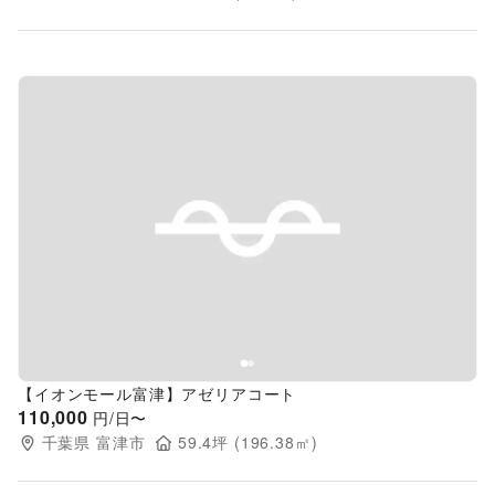
Previous slide
Next s
【イオンモール富津】アゼリアコート
110,000
円/日〜
千葉県
富津市
59.4
坪 (
196.38
㎡)