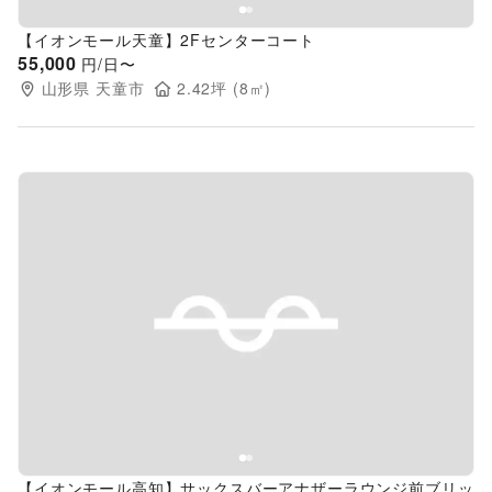
【イオンモール天童】2Fセンターコート
55,000
円/日〜
山形県
天童市
2.42
坪 (
8
㎡)
Previous slide
Next s
【イオンモール高知】サックスバーアナザーラウンジ前ブリッ