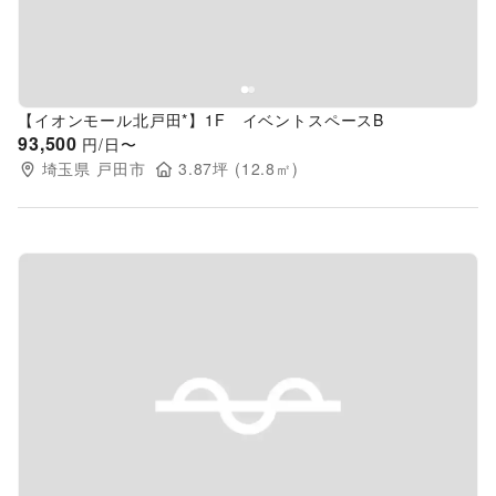
【イオンモール北戸田*】1F イベントスペースB
93,500
円/日〜
埼玉県
戸田市
3.87
坪 (
12.8
㎡)
Previous slide
Next s