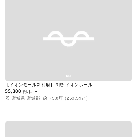
Previous slide
Next s
【イオンモール新利府】３階 イオンホール
55,000
円/日〜
宮城県
宮城郡
75.8
坪 (
250.59
㎡)