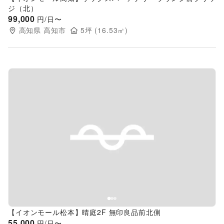
ジ（北）
99,000
円/日〜
高知県
高知市
5
坪 (
16.53
㎡)
Previous slide
Next s
【イオンモール松本】晴庭2F 無印良品前北側
55,000
円/日〜