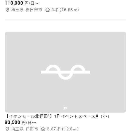
110,000
円/日〜
埼玉県
春日部市
5
坪 (
16.53
㎡)
Previous slide
Next s
【イオンモール北戸田*】1F イベントスペースA（小）
93,500
円/日〜
埼玉県
戸田市
3.87
坪 (
12.8
㎡)