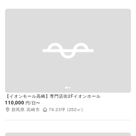
Previous slide
Next s
【イオンモール高崎】専門店街2Fイオンホール
110,000
円/日〜
群馬県
高崎市
76.23
坪 (
252
㎡)