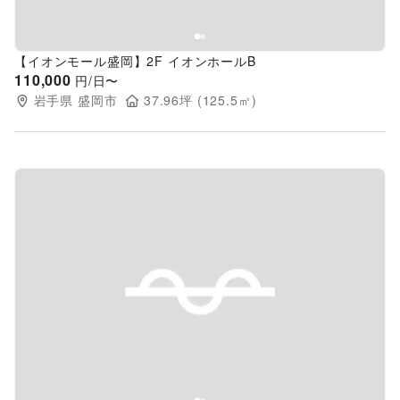
【イオンモール盛岡】2F イオンホールB
110,000
円/日〜
岩手県
盛岡市
37.96
坪 (
125.5
㎡)
Previous slide
Next s