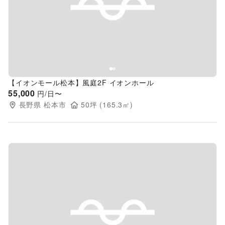
Previous slide
Next s
【イオンモール松本】風庭2F イオンホール
55,000
円/日〜
長野県
松本市
50
坪 (
165.3
㎡)
Previous slide
Next s