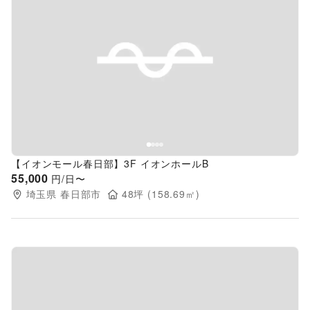
Previous slide
Next s
【イオンモール春日部】3F イオンホールB
55,000
円/日〜
埼玉県
春日部市
48
坪 (
158.69
㎡)