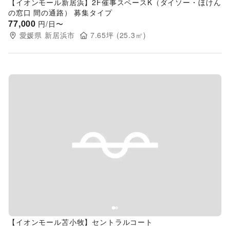
【イオンモール新居浜】2F催事スペースK（ダイソー・ほけん
の窓口 間の通路） 募集タイプ
77,000
円/日〜
愛媛県
新居浜市
7.65
坪 (
25.3
㎡)
Previous slide
Next s
【イオンモール苫小牧】セントラルコート