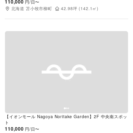
110,000
円/日〜
北海道
苫小牧市柳町
42.98
坪 (
142.1
㎡)
Previous slide
Next s
【イオンモール Nagoya Noritake Garden】2F 中央南スポッ
ト
110,000
円/日〜