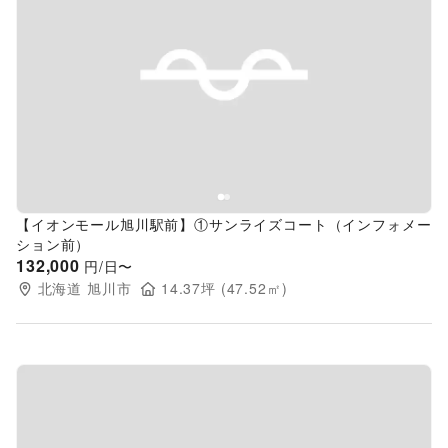
Previous slide
Next s
【イオンモール旭川駅前】①サンライズコート（インフォメー
ション前）
132,000
円/日〜
北海道
旭川市
14.37
坪 (
47.52
㎡)