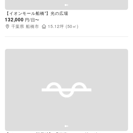
【イオンモール船橋*】光の広場
132,000
円/日〜
千葉県
船橋市
15.12
坪 (
50
㎡)
Previous slide
Next s