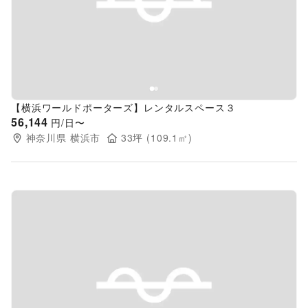
Previous slide
Next s
【横浜ワールドポーターズ】レンタルスペース３
56,144
円/日〜
神奈川県
横浜市
33
坪 (
109.1
㎡)
Previous slide
Next s