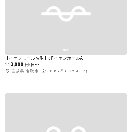
Previous slide
Next s
【イオンモール名取】3FイオンホールA
110,000
円/日〜
宮城県
名取市
38.86
坪 (
128.47
㎡)