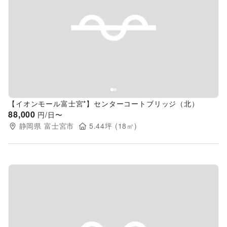
Previous slide
Next s
【イオンモール富士宮*】センターコートブリッジ（北）
88,000
円/日〜
静岡県
富士宮市
5.44
坪 (
18
㎡)