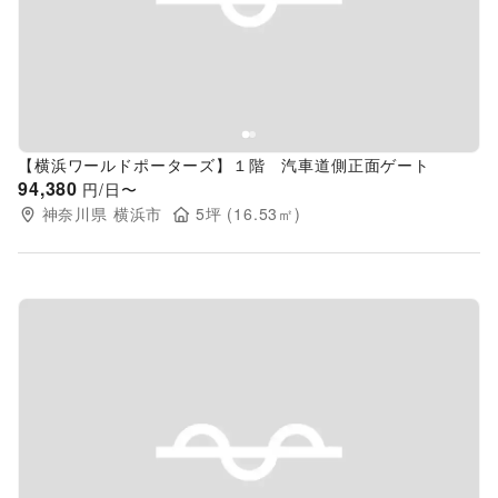
Previous slide
Next s
【横浜ワールドポーターズ】１階 汽車道側正面ゲート
94,380
円/日〜
神奈川県
横浜市
5
坪 (
16.53
㎡)
Previous slide
Next s