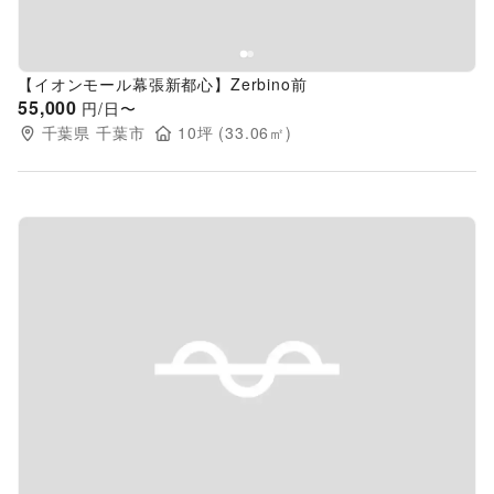
【イオンモール幕張新都心】Zerbino前
55,000
円/日〜
千葉県
千葉市
10
坪 (
33.06
㎡)
Previous slide
Next s