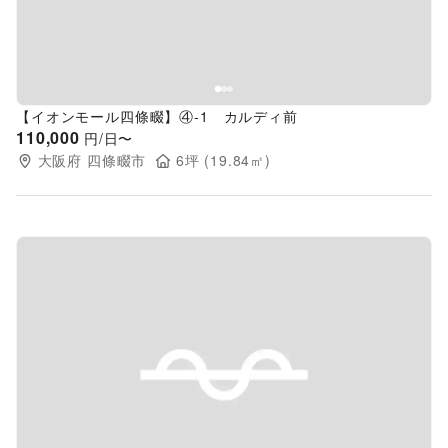
【イオンモール四條畷】④-1 カルディ前
110,000
円/日〜
大阪府
四條畷市
6
坪 (
19.84
㎡)
Previous slide
Next s