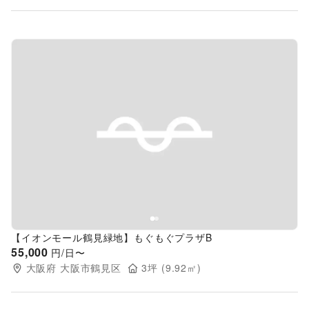
Previous slide
Next s
【イオンモール鶴見緑地】もぐもぐプラザB
55,000
円/日〜
大阪府
大阪市鶴見区
3
坪 (
9.92
㎡)