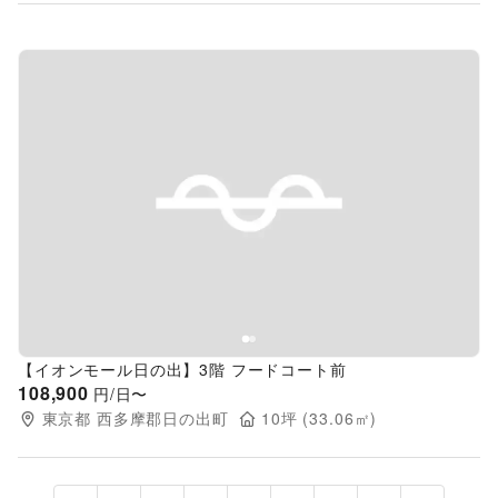
Previous slide
Next s
【イオンモール日の出】3階 フードコート前
108,900
円/日〜
東京都
西多摩郡日の出町
10
坪 (
33.06
㎡)