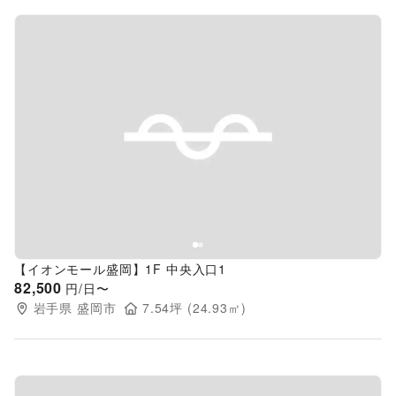
Previous slide
Next s
【イオンモール盛岡】1F 中央入口1
82,500
円/日〜
岩手県
盛岡市
7.54
坪 (
24.93
㎡)