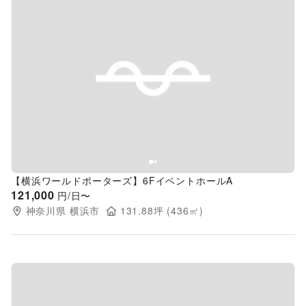
Previous slide
Next s
【横浜ワールドポーターズ】6FイベントホールA
121,000
円/日〜
神奈川県
横浜市
131.88
坪 (
436
㎡)