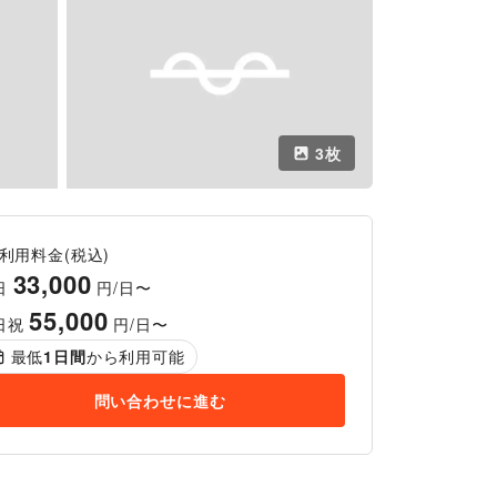
3
枚
利用料金(税込)
33,000
日
円/日〜
55,000
日祝
円/日〜
最低
1
日間
から利用可能
問い合わせに進む