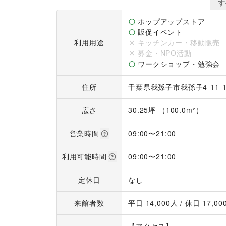
くださいませ。

す
【催事実績データ】

ポップアップストア
ガス・住宅系PR アンケート取得：50件

販促イベント
利用用途
キッチンカー・移動販売
【施設からの出店内容告知】

募金・NPO活動
館内にポスター掲出

ワークショップ・勉強会
※時期や内容によって変動いたします。館内告知を
住所
千葉県我孫子市我孫子4-11-
※月でのお貸し出しはしておりません。

※企画内容に応じて料金が変動する場合がございま
広さ
30.25坪 （100.0m²）
【その他】

営業時間
09:00
〜
21:00
・SHOPCOUNTERよりお申込みをお願いい
のご連絡はお控えください。
利用可能時間
09:00
〜
21:00
定休日
なし
来館者数
平日 
14,000
人 / 休日 
17,00