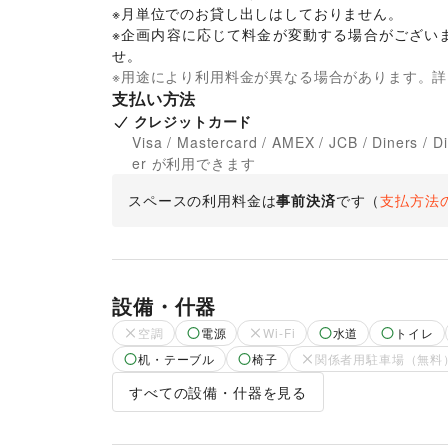
※月単位でのお貸し出しはしておりません。

※企画内容に応じて料金が変動する場合がござい
せ。
※用途により利用料金が異なる場合があります。
支払い方法
クレジットカード
Visa / Mastercard / AMEX / JCB / Diners / D
er が利用できます
スペースの利用料金は
事前決済
です
（
支払方法
設備・什器
空調
電源
Wi-Fi
水道
トイレ
机・テーブル
椅子
関係者用駐車場（無料
すべての設備・什器を見る