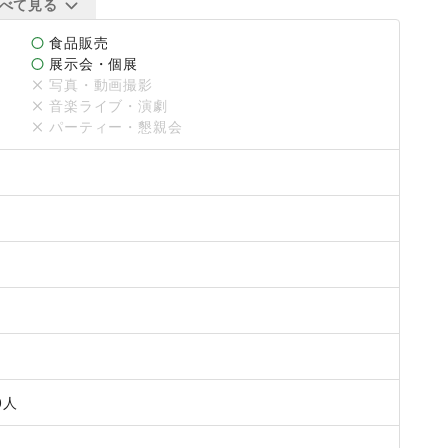
べて見る
食品販売
展示会・個展
写真・動画撮影
音楽ライブ・演劇
パーティー・懇親会
確約するものではございませんのでご了承ください。

1
す。詳細につきましてはお問い合わせください。

たします。電話での受付は行っておりませんので、施設への直接
0
人