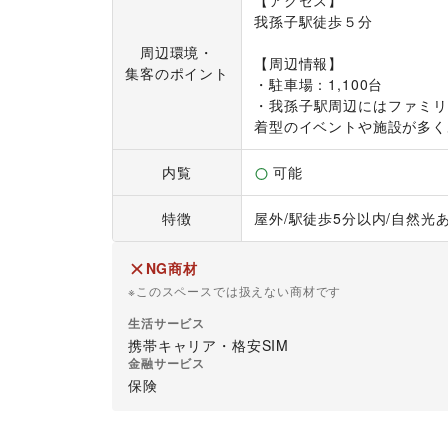
【アクセス】

我孫子駅徒歩５分

周辺環境・
【周辺情報】

集客のポイント
・駐車場：1,100台

・我孫子駅周辺にはファミリ
着型のイベントや施設が多く
内覧
可能
特徴
屋外
/
駅徒歩5分以内
/
自然光
NG商材
※このスペースでは扱えない商材です
生活サービス
携帯キャリア・格安SIM
金融サービス
保険