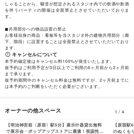
しゃることから、騒音が想定されるスタジオ内での飲酒や飲酒
を伴うパーティの開催は全面禁止とさせていただいておりま
す。

◼︎共用部分への物品設置の禁止

お客様自身の商品・看板等を当スタジオ外の建物共用部分（廊
下、階段）に設置することは全面禁止とさせていただいており
ます。
キャンセルについて
本予約確定後はキャンセル料100%が発生いたします。

仮予約はご利用予定が3日以上でご利用の6ヶ月前から2ヶ月前
まで承ります。

仮予約期間中のキャンセル料金は無料ですが、2ヶ月前までに
は本予約のご判断をいただく必要がございます。
オーナーの他スペース
1
/
4
60,500
円/日
【明治神宮前〈原宿〉駅5分】展示什器貸出無料
【原宿駅
で展示会・ポップアップストアに最適！視認性抜
のぬくも