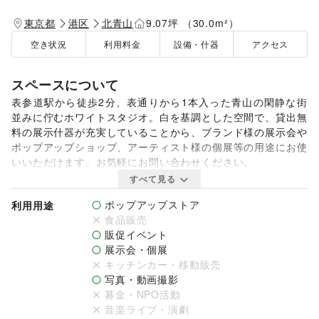
東京都
港区
北青山
9.07坪 （30.0m²）
空き状況
利用料金
設備・什器
アクセス
スペースについて
表参道駅から徒歩2分、表通りから1本入った青山の閑静な街
並みに佇むホワイトスタジオ。白を基調とした空間で、貸出無
料の展示什器が充実していることから、ブランド様の展示会や
ポップアップショップ、アーティスト様の個展等の用途にお使
いいただけます。お気軽にお問い合わせください。
すべて見る
ポップアップストア
利用用途
食品販売
販促イベント
展示会・個展
キッチンカー・移動販売
写真・動画撮影
募金・NPO活動
音楽ライブ・演劇