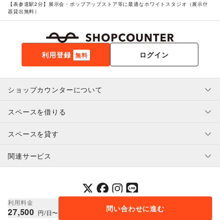
【表参道駅2分】展示会・ポップアップストア等に最適なホワイトスタジオ（展示什
器貸出無料）
利用登録
ログイン
無料
ショップカウンターについて
スペースを借りる
利用規約・ガイドライン
プライバシーポリシー
スペースを貸す
特定商取引法に基づく表示
スペースを借りたい人へ
ヘルプ・お問い合わせ
はじめてガイド
関連サービス
補償プログラム
ユーザー利用規約
スペースを貸したい方へ
提携パートナー
オーナー利用規約
提携パートナー
SHOPCOUNTER MAGAZINE
運営会社
採用情報
プレスリリース
ショップカウンターエンタープライズ
利用料金
問い合わせに進む
© 2014-
2026
COUNTERWORKS Inc.
27,500
ショップカウンター常設
円/日〜