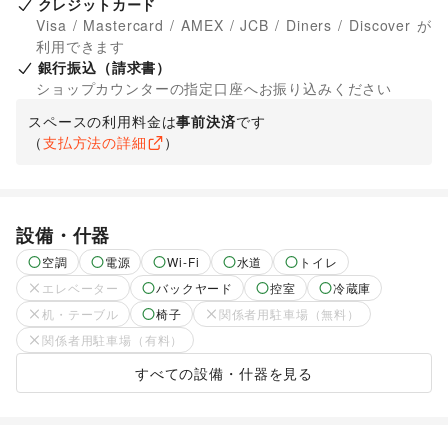
クレジットカード
Visa / Mastercard / AMEX / JCB / Diners / Discover が
利用できます
銀行振込（請求書）
ショップカウンターの指定口座へお振り込みください
スペースの利用料金は
事前決済
です
（
支払方法の詳細
）
設備・什器
空調
電源
Wi-Fi
水道
トイレ
エレベーター
バックヤード
控室
冷蔵庫
机・テーブル
椅子
関係者用駐車場（無料）
関係者用駐車場（有料）
すべての設備・什器を見る