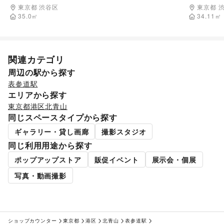
群な明治通り沿いにある路面レンタルスペース
タジオ(展
東京都 渋谷区
東京都 
35.0
㎡
34.11
㎡
関連カテゴリ
周辺の駅から探す
表参道駅
エリアから探す
東京都
港区
北青山
同じスペースタイプから探す
ギャラリー・貸し画廊
撮影スタジオ
同じ利用用途から探す
ポップアップストア
販促イベント
展示会・個展
写真・動画撮影
ショップカウンター
東京都
港区
北青山
表参道駅