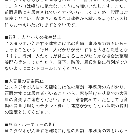
Webメディア・アプリ
/
テレビ・ドラマ
/
映画
/
す。タバコは絶対に吸わないようにお願いいたします。また、
音楽・ライブ
/
演劇
/
占い
/
公営競技・宝くじ
/
前面道路にも居住されている方がいらっしゃるため、喫煙はご
その他エンタメ・ガジェット
遠慮ください。喫煙される場合は建物から離れるようにお客様
レジャー・スポーツ
にもお伝えいただけますと幸いです。

旅行・レジャー
/
キャンプ・アウトドア
/
野球
/
サッカー
/
バスケットボール
/
ゴルフ
/
その他レジャー・スポーツ
◼︎行列、人だかりの発生禁止

その他活動・個人
その他活動・個人
当スタジオが入居する建物には他の店舗、事務所の方もいらっ
しゃることから、行列、人だかりが発生すると大きな迷惑とな
ります。行列、人だかりが発生することが明らかな場合は整理
券配布等をしていただき、廊下、階段、周辺道路に行列ができ
ないようにコントロールしてください。

◼︎大音量の音楽禁止

当スタジオが入居する建物には他の店舗、事務所の方がおり、
正面建物には居住者がいることから、窓を開けた状態での大音
量の音楽はご遠慮ください。また、窓を閉めていたとしても音
楽の音量は周りのテナント様にご迷惑がかからない常識の範囲
の設定としてください。

◼︎飲酒・パーティーの禁止

当スタジオが入居する建物には他の店舗、事務所の方もいらっ