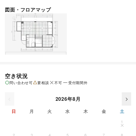
図面・フロアマップ
空き状況
問い合わせ可
要相談
不可
受付期間外
2026年8月
日
月
火
水
木
金
土
1
2
3
4
5
6
7
8