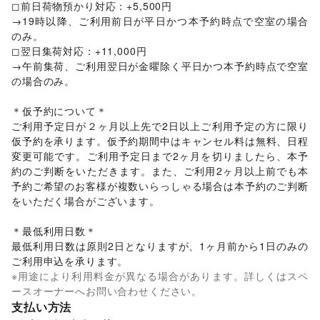
◻︎前日荷物預かり対応：+5,500円

→19時以降、ご利用前日が平日かつ本予約時点で空室の場合
のみ。

◻︎翌日集荷対応：+11,000円

→午前集荷、ご利用翌日が金曜除く平日かつ本予約時点で空室
の場合のみ。

＊仮予約について＊

ご利用予定日が２ヶ月以上先で2日以上ご利用予定の方に限り
仮予約を承ります。仮予約期間中はキャンセル料は無料、日程
変更可能です。ご利用予定日まで2ヶ月を切りましたら、本予
約のご判断をいただきます。また、ご利用2ヶ月以上前でも本
予約ご希望のお客様が複数いらっしゃる場合は本予約のご判断
をいただく場合がございます。

＊最低利用日数＊

最低利用日数は原則2日となりますが、1ヶ月前から1日のみの
ご利用申込を承ります。
※用途により利用料金が異なる場合があります。詳しくはスペ
ースオーナーへお問い合わせください。
支払い方法