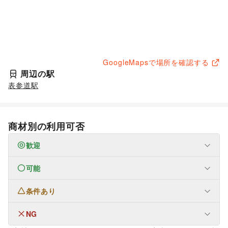
GoogleMapsで場所を確認する
周辺の駅
表参道駅
商材別の利用可否
歓迎
可能
ファッション
メンズファッション
/
レディースファッション
/
ユニセックス
/
インナー・ルームウェア
/
条件あり
生活サービス
キッズ・ベビー・マタニティ
/
スポーツ
/
シーズナルウェア
携帯キャリア・格安SIM
/
インターネット・プロバイダ
/
/
ジュエリー・アクセサリー
/
メガネ・アイウェア
/
腕時計
/
電気・ガス
/
ウォーターサーバー
/
NG
なし
靴
/
バッグ・革小物
/
ファッション雑貨
/
和服・着物
/
古着
/
ハウスクリーニング・家事代行
/
定期宅配
/