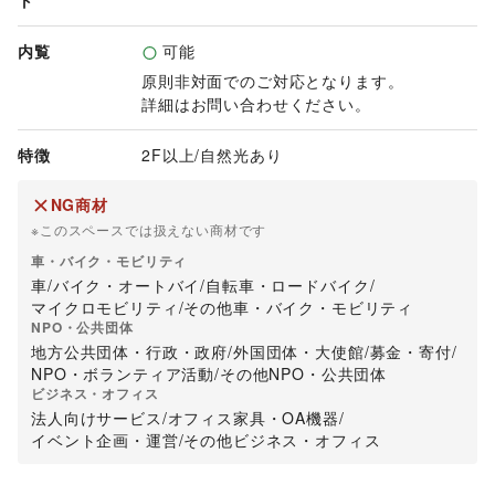
ト
内覧
可能
原則非対面でのご対応となります。

詳細はお問い合わせください。
特徴
2F以上
/
自然光あり
NG商材
※このスペースでは扱えない商材です
車・バイク・モビリティ
車
/
バイク・オートバイ
/
自転車・ロードバイク
/
マイクロモビリティ
/
その他車・バイク・モビリティ
NPO・公共団体
地方公共団体・行政・政府
/
外国団体・大使館
/
募金・寄付
/
NPO・ボランティア活動
/
その他NPO・公共団体
ビジネス・オフィス
法人向けサービス
/
オフィス家具・OA機器
/
イベント企画・運営
/
その他ビジネス・オフィス