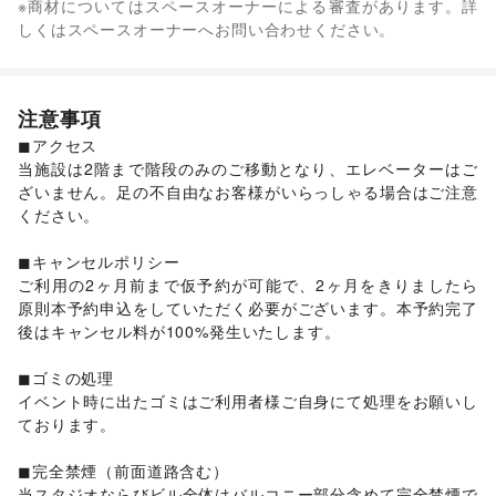
※商材についてはスペースオーナーによる審査があります。詳
その他ファッション
リサイクル雑貨・古本
/
買取査定・金券
/
車・バイク・モビリティ
しくはスペースオーナーへお問い合わせください。
フード・飲食
ギフト・プレゼント
/
冠婚葬祭
/
資格・習い事
/
リフォーム
/
車
/
バイク・オートバイ
/
自転車・ロードバイク
/
スイーツ・洋菓子
/
和菓子
/
パン
/
お弁当・惣菜
/
住宅（購入・賃貸）
/
たばこ
/
修理・メンテナンス
/
マイクロモビリティ
/
その他車・バイク・モビリティ
軽食・ホットスナック
/
コーヒー・紅茶
/
その他飲料
/
就職・転職・求人
/
その他生活サービス
NPO・公共団体
ワイン・洋酒
/
日本酒・焼酎・地酒
/
食材・調味料
/
金融サービス
地方公共団体・行政・政府
/
外国団体・大使館
/
募金・寄付
注意事項
物産展・マルシェ
/
キッチンカー・移動販売
/
クレジットカード
/
保険
/
銀行
/
住宅ローン
/
証券・FX
/
/
NPO・ボランティア活動
/
その他NPO・公共団体
野菜・果物・生鮮食品
/
その他フード・飲食
◼︎アクセス

不動産投資
/
その他金融サービス
ビジネス・オフィス
インテリア・生活雑貨
子育て・教育
当施設は2階まで階段のみのご移動となり、エレベーターはご
法人向けサービス
/
オフィス家具・OA機器
/
インテリア
/
寝具・ベッド
/
家具・家電
/
ベビー用品
/
ランドセル
/
学習教材・通信教育
/
ざいません。足の不自由なお客様がいらっしゃる場合はご注意
イベント企画・運営
/
その他ビジネス・オフィス
キッチン雑貨・調理器具
/
掃除用品・生活便利品
/
文房具
/
子供向け教室・レッスン
/
塾・家庭教師
/
おもちゃ・絵本
/
ください。

手芸・ハンドメイド
/
DIY用品・日曜大工
/
その他子育て・教育
園芸・ガーデニング
/
花・盆栽・ドライフラワー
/
美容・健康・医療
◼︎キャンセルポリシー

ジム・フィットネス
/
ダイエット・健康グッズ
/
犬・猫・ペット
/
日用雑貨
/
食器・陶磁器
/
ご利用の2ヶ月前まで仮予約が可能で、2ヶ月をきりましたら
美容・コスメ・香水
/
ヘアケア・シャンプー
/
美容家電
/
その他インテリア・生活雑貨
原則本予約申込をしていただく必要がございます。本予約完了
ヘアサロン・ネイルサロン
/
マッサージ・整体
/
アート・デザイン
後はキャンセル料が100%発生いたします。

絵画・書
/
写真・イラストレーション
/
立体作品・彫刻
/
エステ・美容サービス
/
健康食品・サプリメント
/
その他アート・デザイン
女性用品・フェムテック
/
コンタクトレンズ
/
医療・医薬品
◼︎ゴミの処理

/
その他美容・健康
イベント時に出たゴミはご利用者様ご自身にて処理をお願いし
エンタメ・ガジェット
ております。

PC・スマートフォン
/
スマホアクセサリー
/
ガジェット
/
ゲーム
/
アニメ
/
コミック・マンガ
/
アイドル・芸能人
/
◼︎完全禁煙（前面道路含む）

おもちゃ・ホビー
/
楽器・音楽機材
/
CD・DVD・本・雑誌
/
当スタジオならびビル全体はバルコニー部分含めて完全禁煙で