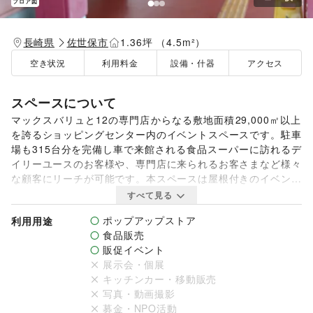
フロア図
長崎県
佐世保市
1.36坪 （4.5m²）
空き状況
利用料金
設備・什器
アクセス
スペースについて
マックスバリュと12の専門店からなる敷地面積29,000㎡以上
を誇るショッピングセンター内のイベントスペースです。駐車
場も315台分を完備し車で来館される食品スーパーに訪れるデ
イリーユースのお客様や、専門店に来られるお客さまなど様々
な顧客にリーチが可能です。本スペースは屋根付きのイベント
スペースのため雨天の場合でも実施が可能です。まずはお問い
すべて見る
合わせください。

ポップアップストア
利用用途
食品販売
【利用可能面積】

販促イベント
W:3m×D1.5m

展示会・個展
キッチンカー・移動販売
・使用に際し「指定場所一時使用に関する覚書」の締結及び出
写真・動画撮影
展内容ごとに各種書類の提出が必要です。

募金・NPO活動
※契約書締結には、祝祭日を除く２０日間ほど、時間を要しま