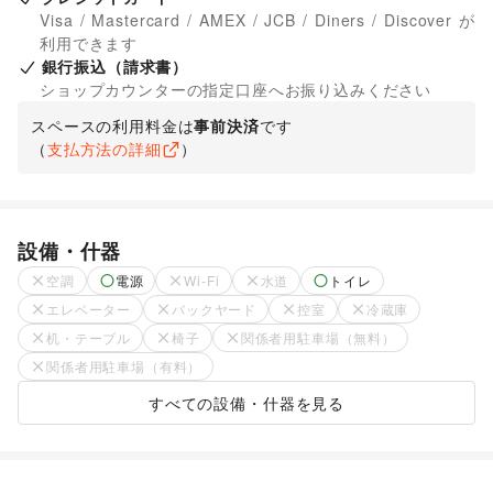
Visa / Mastercard / AMEX / JCB / Diners / Discover が
利用できます
銀行振込（請求書）
ショップカウンターの指定口座へお振り込みください
スペースの利用料金は
事前決済
です
（
支払方法の詳細
）
設備・什器
空調
電源
Wi-Fi
水道
トイレ
エレベーター
バックヤード
控室
冷蔵庫
机・テーブル
椅子
関係者用駐車場（無料）
関係者用駐車場（有料）
すべての設備・什器を見る