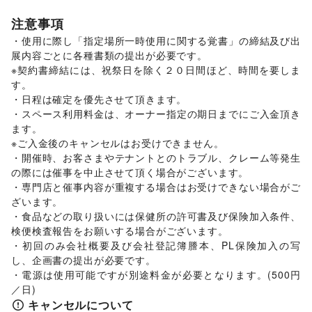
スイーツ・洋菓子
/
和菓子
/
パン
/
お弁当・惣菜
/
注意事項
軽食・ホットスナック
/
コーヒー・紅茶
/
その他飲料
/
・使用に際し「指定場所一時使用に関する覚書」の締結及び出
ワイン・洋酒
/
日本酒・焼酎・地酒
/
食材・調味料
/
展内容ごとに各種書類の提出が必要です。

物産展・マルシェ
/
キッチンカー・移動販売
/
※契約書締結には、祝祭日を除く２０日間ほど、時間を要しま
野菜・果物・生鮮食品
/
その他フード・飲食
インテリア・生活雑貨
す。

インテリア
/
寝具・ベッド
/
家具・家電
/
・日程は確定を優先させて頂きます。

キッチン雑貨・調理器具
/
掃除用品・生活便利品
/
文房具
/
・スペース利用料金は、オーナー指定の期日までにご入金頂き
手芸・ハンドメイド
/
DIY用品・日曜大工
/
ます。

園芸・ガーデニング
/
花・盆栽・ドライフラワー
/
※ご入金後のキャンセルはお受けできません。

犬・猫・ペット
/
日用雑貨
/
食器・陶磁器
/
・開催時、お客さまやテナントとのトラブル、クレーム等発生
その他インテリア・生活雑貨
の際には催事を中止させて頂く場合がございます。

生活サービス
・専門店と催事内容が重複する場合はお受けできない場合がご
インターネット・プロバイダ
/
電気・ガス
/
ざいます。

ウォーターサーバー
/
ハウスクリーニング・家事代行
/
・食品などの取り扱いには保健所の許可書及び保険加入条件、
定期宅配
/
リサイクル雑貨・古本
/
ギフト・プレゼント
/
検便検査報告をお願いする場合がございます。

冠婚葬祭
/
資格・習い事
/
リフォーム
/
住宅（購入・賃貸）
/
・初回のみ会社概要及び会社登記簿謄本、PL保険加入の写
修理・メンテナンス
/
就職・転職・求人
/
し、企画書の提出が必要です。

その他生活サービス
・電源は使用可能ですが別途料金が必要となります。(500円
金融サービス
／日)
クレジットカード
/
保険
/
銀行
/
住宅ローン
/
証券・FX
/
キャンセルについて
不動産投資
/
その他金融サービス