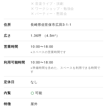
音楽ライブ・演劇
す。

ワークショップ・勉強会
・日程は確定を優先させて頂きます。

パーティー・懇親会
・スペース利用料金は、オーナー指定の期日までにご入金頂き
ます。

※ご入金後のキャンセルはお受けできません。

住所
長崎県佐世保市広田3-1-1
・開催時、お客さまやテナントとのトラブル、クレーム等発生
の際には催事を中止させて頂く場合がございます。

広さ
1.36坪 （4.5m²）
・専門店と催事内容が重複する場合はお受けできない場合がご
ざいます。

営業時間
10:00
〜
18:00
・食品などの取り扱いには保健所の許可書及び保険加入条件、
※スペースの営業時間です
検便検査報告をお願いする場合がございます。

・初回のみ会社概要及び会社登記簿謄本、PL保険加入の写
利用可能時間
10:00
〜
18:00
し、企画書の提出が必要です。

※準備時間を含めた、スペースを利用できる時間で
・電源は使用可能ですが別途料金が必要となります。(500円
す
／日)

定休日
なし
【必要書類について】

〇新規の場合

内覧
可能
会社概要

会社登記簿謄本（法人）または住民票（個人事業主）

特徴
屋外
PL保険証書（コピー）
