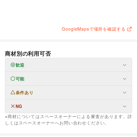
GoogleMapsで場所を確認する
商材別の利用可否
歓迎
可能
なし
条件あり
ファッション
メンズファッション
/
レディースファッション
/
ユニセックス
/
インナー・ルームウェア
/
NG
なし
キッズ・ベビー・マタニティ
/
スポーツ
/
シーズナルウェア
※商材についてはスペースオーナーによる審査があります。詳
/
ジュエリー・アクセサリー
/
メガネ・アイウェア
/
腕時計
/
生活サービス
しくはスペースオーナーへお問い合わせください。
靴
/
バッグ・革小物
/
ファッション雑貨
/
和服・着物
/
古着
/
携帯キャリア・格安SIM
/
買取査定・金券
/
たばこ
その他ファッション
フード・飲食