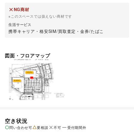
印鑑証明

検便検査書（飲食イベントに限る）

NG商材
営業許可証（飲食イベントに限る）

※このスペースでは扱えない商材です
〇当社・当ショッピングセンターでの利用実績がある場合

生活サービス
検便検査書（飲食イベントに限る）

携帯キャリア・格安SIM
/
買取査定・金券
/
たばこ
営業許可証（飲食イベントに限る）

PL保険証書（コピー）

※検便検査結果は、実施日より１ヶ月以内のものに限ります。
図面・フロアマップ
空き状況
問い合わせ可
要相談
不可
受付期間外