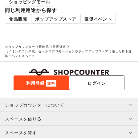
旅行・レジャー
/
キャンプ・アウトドア
/
野球
/
サッカー
/
ショッピングモール
バスケットボール
/
ゴルフ
/
その他レジャー・スポーツ
同じ利用用途から探す
車・バイク・モビリティ
食品販売
ポップアップストア
販促イベント
車
/
バイク・オートバイ
/
自転車・ロードバイク
/
マイクロモビリティ
/
その他車・バイク・モビリティ
NPO・公共団体
地方公共団体・行政・政府
/
外国団体・大使館
/
募金・寄付
/
NPO・ボランティア活動
/
その他NPO・公共団体
ショップカウンター
長崎県
佐世保市
ビジネス・オフィス
【イオンタウン早岐】セールスプロモーションやポップアップストアに適した軒下通
法人向けサービス
/
オフィス家具・OA機器
/
路イベントスペース
イベント企画・運営
/
その他ビジネス・オフィス
その他活動・個人
その他活動・個人
利用登録
ログイン
無料
ショップカウンターについて
スペースを借りる
利用規約・ガイドライン
プライバシーポリシー
スペースを貸す
特定商取引法に基づく表示
スペースを借りたい人へ