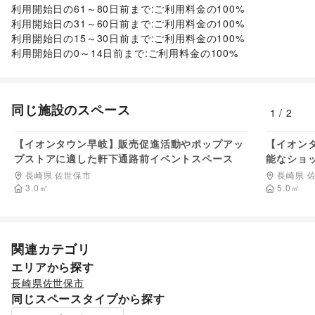
利用開始日の61～80日前まで:ご利用料金の100%

子育て・教育
ベビー用品
/
ランドセル
/
学習教材・通信教育
/
利用開始日の31～60日前まで:ご利用料金の100%

子供向け教室・レッスン
/
塾・家庭教師
/
おもちゃ・絵本
/
利用開始日の15～30日前まで:ご利用料金の100%

その他子育て・教育
利用開始日の0～14日前まで:ご利用料金の100%
美容・健康・医療
ジム・フィットネス
/
ダイエット・健康グッズ
/
美容・コスメ・香水
/
ヘアケア・シャンプー
/
美容家電
/
ヘアサロン・ネイルサロン
/
マッサージ・整体
/
同じ施設のスペース
1
/
2
7,700
エステ・美容サービス
/
健康食品・サプリメント
/
円/日
女性用品・フェムテック
/
コンタクトレンズ
/
医療・医薬品
【イオンタウン早岐】販売促進活動やポップアッ
【イオン
/
その他美容・健康
プストアに適した軒下通路前イベントスペース
能なショ
エンタメ・ガジェット
能のイベ
長崎県 佐世保市
長崎県 
PC・スマートフォン
/
スマホアクセサリー
/
ガジェット
/
3.0
㎡
5.0
㎡
ゲーム
/
アニメ
/
コミック・マンガ
/
アイドル・芸能人
/
おもちゃ・ホビー
/
楽器・音楽機材
/
CD・DVD・本・雑誌
/
Webメディア・アプリ
/
テレビ・ドラマ
/
映画
/
音楽・ライブ
/
演劇
/
占い
/
公営競技・宝くじ
/
関連カテゴリ
その他エンタメ・ガジェット
アート・デザイン
エリアから探す
絵画・書
/
写真・イラストレーション
/
立体作品・彫刻
/
長崎県
佐世保市
その他アート・デザイン
同じスペースタイプから探す
レジャー・スポーツ