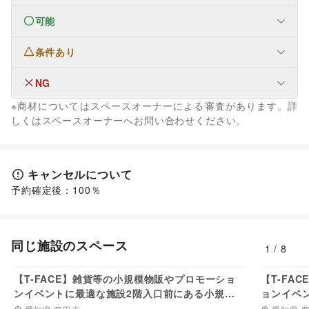
可能
フード・飲食
和菓子
/
パン
/
お弁当・惣菜
/
軽食・ホットスナック
/
コーヒー・紅茶
/
その他飲料
/
ワイン・洋酒
/
条件あり
フード・飲食
日本酒・焼酎・地酒
/
食材・調味料
/
野菜・果物・生鮮食品
物産展・マルシェ
/
その他フード・飲食
NG
なし
※商材についてはスペースオーナーによる審査があります。詳
ファッション
しくはスペースオーナーへお問い合わせください。
メンズファッション
/
レディースファッション
/
ユニセックス
/
インナー・ルームウェア
/
キッズ・ベビー・マタニティ
/
スポーツ
/
シーズナルウェア
/
ジュエリー・アクセサリー
/
メガネ・アイウェア
/
腕時計
/
キャンセルについて
靴
/
バッグ・革小物
/
ファッション雑貨
/
和服・着物
/
古着
/
予約確定後：100％
その他ファッション
フード・飲食
スイーツ・洋菓子
/
キッチンカー・移動販売
インテリア・生活雑貨
同じ施設のスペース
1
/
8
インテリア
/
寝具・ベッド
/
家具・家電
/
16,500
円/日
キッチン雑貨・調理器具
/
掃除用品・生活便利品
/
文房具
/
【T-FACE】雑貨等の小規模物販やプロモーショ
【T-FA
手芸・ハンドメイド
/
DIY用品・日曜大工
/
ンイベントに最適な施設2階入口前にある小規模
ョンイベ
園芸・ガーデニング
/
花・盆栽・ドライフラワー
/
スペース
設6階連
犬・猫・ペット
/
日用雑貨
/
食器・陶磁器
/