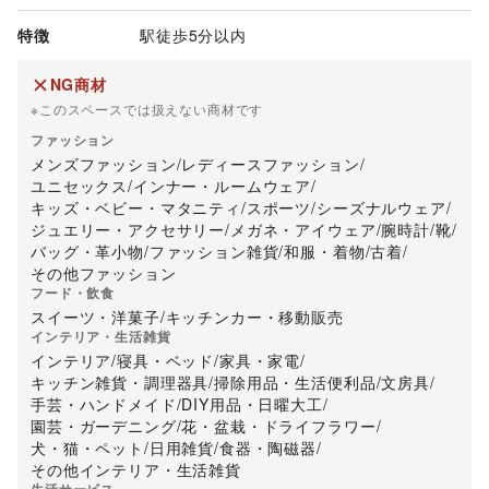
特徴
駅徒歩5分以内
NG商材
※このスペースでは扱えない商材です
ファッション
メンズファッション
/
レディースファッション
/
ユニセックス
/
インナー・ルームウェア
/
キッズ・ベビー・マタニティ
/
スポーツ
/
シーズナルウェア
/
ジュエリー・アクセサリー
/
メガネ・アイウェア
/
腕時計
/
靴
/
バッグ・革小物
/
ファッション雑貨
/
和服・着物
/
古着
/
その他ファッション
フード・飲食
スイーツ・洋菓子
/
キッチンカー・移動販売
インテリア・生活雑貨
インテリア
/
寝具・ベッド
/
家具・家電
/
キッチン雑貨・調理器具
/
掃除用品・生活便利品
/
文房具
/
手芸・ハンドメイド
/
DIY用品・日曜大工
/
園芸・ガーデニング
/
花・盆栽・ドライフラワー
/
犬・猫・ペット
/
日用雑貨
/
食器・陶磁器
/
その他インテリア・生活雑貨