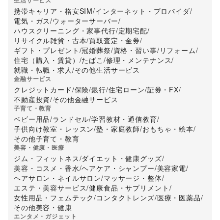
生活サービス
携帯キャリア・格安SIM
/
インターネット・プロバイダ
/
電気・ガス
/
ウォーターサーバー
/
ハウスクリーニング・家事代行
/
定期宅配
/
リサイクル雑貨・古本
/
買取査定・金券
/
ギフト・プレゼント
/
冠婚葬祭
/
資格・習い事
/
リフォーム
/
住宅（購入・賃貸）
/
たばこ
/
修理・メンテナンス
/
就職・転職・求人
/
その他生活サービス
金融サービス
クレジットカード
/
保険
/
銀行
/
住宅ローン
/
証券・FX
/
不動産投資
/
その他金融サービス
子育て・教育
ベビー用品
/
ランドセル
/
学習教材・通信教育
/
子供向け教室・レッスン
/
塾・家庭教師
/
おもちゃ・絵本
/
その他子育て・教育
美容・健康・医療
ジム・フィットネス
/
ダイエット・健康グッズ
/
美容・コスメ・香水
/
ヘアケア・シャンプー
/
美容家電
/
ヘアサロン・ネイルサロン
/
マッサージ・整体
/
エステ・美容サービス
/
健康食品・サプリメント
/
女性用品・フェムテック
/
コンタクトレンズ
/
医療・医薬品
/
その他美容・健康
エンタメ・ガジェット