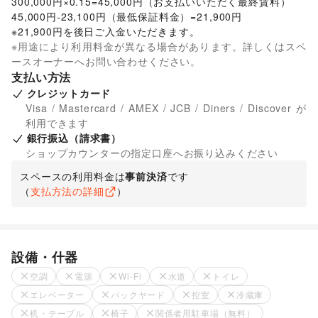
300,000円×0.15=45,000円（お支払いいただく最終賃料）

45,000円-23,100円（最低保証料金）=21,900円

※21,900円を後日ご入金いただきます。
※用途により利用料金が異なる場合があります。詳しくはスペ
ースオーナーへお問い合わせください。
支払い方法
クレジットカード
Visa / Mastercard / AMEX / JCB / Diners / Discover が
利用できます
銀行振込（請求書）
ショップカウンターの指定口座へお振り込みください
スペースの利用料金は
事前決済
です
（
支払方法の詳細
）
設備・什器
空調
電源
Wi-Fi
水道
トイレ
エレベーター
バックヤード
控室
冷蔵庫
机・テーブル
椅子
関係者用駐車場（無料）