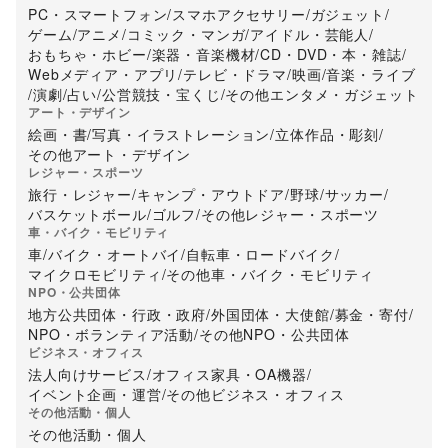
PC・スマートフォン
/
スマホアクセサリー
/
ガジェット
/
ゲーム
/
アニメ
/
コミック・マンガ
/
アイドル・芸能人
/
おもちゃ・ホビー
/
楽器・音楽機材
/
CD・DVD・本・雑誌
/
Webメディア・アプリ
/
テレビ・ドラマ
/
映画
/
音楽・ライブ
/
演劇
/
占い
/
公営競技・宝くじ
/
その他エンタメ・ガジェット
アート・デザイン
絵画・書
/
写真・イラストレーション
/
立体作品・彫刻
/
その他アート・デザイン
レジャー・スポーツ
旅行・レジャー
/
キャンプ・アウトドア
/
野球
/
サッカー
/
バスケットボール
/
ゴルフ
/
その他レジャー・スポーツ
車・バイク・モビリティ
車
/
バイク・オートバイ
/
自転車・ロードバイク
/
マイクロモビリティ
/
その他車・バイク・モビリティ
NPO・公共団体
地方公共団体・行政・政府
/
外国団体・大使館
/
募金・寄付
/
NPO・ボランティア活動
/
その他NPO・公共団体
ビジネス・オフィス
法人向けサービス
/
オフィス家具・OA機器
/
イベント企画・運営
/
その他ビジネス・オフィス
その他活動・個人
その他活動・個人