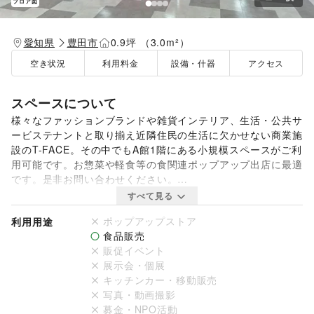
フロア図
愛知県
豊田市
0.9坪 （3.0m²）
空き状況
利用料金
設備・什器
アクセス
スペースについて
様々なファッションブランドや雑貨インテリア、生活・公共サ
ービステナントと取り揃え近隣住民の生活に欠かせない商業施
設のT-FACE。その中でもA館1階にある小規模スペースがご利
用可能です。お惣菜や軽食等の食関連ポップアップ出店に最適
です。是非お問い合わせください。

すべて見る
※7日間以上からご出店が可能です。
ポップアップストア
利用用途
食品販売
販促イベント
展示会・個展
キッチンカー・移動販売
写真・動画撮影
募金・NPO活動