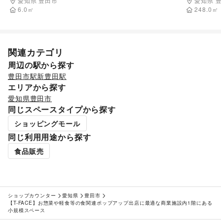
愛知県 豊田市
愛知県 
その他インテリア・生活雑貨
6.0
㎡
248.0
㎡
生活サービス
携帯キャリア・格安SIM
/
インターネット・プロバイダ
/
電気・ガス
/
ウォーターサーバー
/
ハウスクリーニング・家事代行
/
定期宅配
/
関連カテゴリ
リサイクル雑貨・古本
/
買取査定・金券
/
周辺の駅から探す
ギフト・プレゼント
/
冠婚葬祭
/
資格・習い事
/
リフォーム
/
豊田市駅
新豊田駅
住宅（購入・賃貸）
/
たばこ
/
修理・メンテナンス
/
エリアから探す
就職・転職・求人
/
その他生活サービス
愛知県
豊田市
金融サービス
同じスペースタイプから探す
クレジットカード
/
保険
/
銀行
/
住宅ローン
/
証券・FX
/
不動産投資
/
その他金融サービス
ショッピングモール
子育て・教育
同じ利用用途から探す
ベビー用品
/
ランドセル
/
学習教材・通信教育
/
子供向け教室・レッスン
/
塾・家庭教師
/
おもちゃ・絵本
/
食品販売
その他子育て・教育
美容・健康・医療
ジム・フィットネス
/
ダイエット・健康グッズ
/
美容・コスメ・香水
/
ヘアケア・シャンプー
/
美容家電
/
ショップカウンター
ヘアサロン・ネイルサロン
愛知県
豊田市
/
マッサージ・整体
/
【T-FACE】お惣菜や軽食等の食関連ポップアップ出店に最適な商業施設内1階にある
エステ・美容サービス
/
健康食品・サプリメント
/
小規模スペース
女性用品・フェムテック
/
コンタクトレンズ
/
医療・医薬品