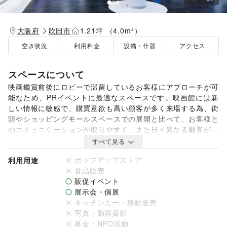
大阪府
吹田市
1.21坪 （4.0m²）
空き状況
利用料金
設備・什器
アクセス
スペースについて
映画鑑賞前後にロビーで滞留しているお客様にアプローチが可
能なため、PRイベントに最適なスペースです。映画館には新
しい情報に敏感で、購買意欲も高い顧客が多く来場する為、街
頭やショッピングモールスペースでの展開と比べて、お客様と
のコミュニケーションが取りやすく、また日々異なる顧客が来
場しているため、常に新規顧客とのコミュニケーションが取れ
すべて見る
るのが特徴です。入会販促プロモーションやタッチ＆トライ、
ポップアップストア
利用用途
結婚式場案内など多くのプロモーションイベントを行う場とし
食品販売
てご利用いただいております。取り扱い商材は多岐に亘ります
販促イベント
ので、まずはお気軽にお問い合わせください。

展示会・個展
キッチンカー・移動販売
【出店不可案件】

写真・動画撮影
保険・タバコ関係・占い、スピリチュアル関連・葬祭関係のイ
募金・NPO活動
ベント・現金の授受を伴うイベントなど
