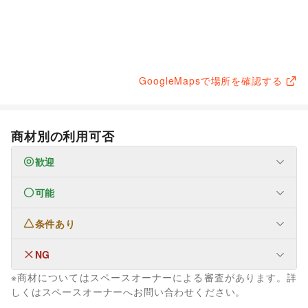
GoogleMapsで場所を確認する
商材別の利用可否
歓迎
可能
なし
条件あり
ファッション
メンズファッション
/
レディースファッション
/
ユニセックス
/
インナー・ルームウェア
/
NG
フード・飲食
キッズ・ベビー・マタニティ
/
スポーツ
/
シーズナルウェア
スイーツ・洋菓子
/
和菓子
/
パン
/
お弁当・惣菜
/
※商材についてはスペースオーナーによる審査があります。詳
/
ジュエリー・アクセサリー
/
メガネ・アイウェア
/
腕時計
/
軽食・ホットスナック
/
コーヒー・紅茶
/
その他飲料
/
フード・飲食
しくはスペースオーナーへお問い合わせください。
靴
/
バッグ・革小物
/
ファッション雑貨
/
和服・着物
/
古着
/
ワイン・洋酒
/
日本酒・焼酎・地酒
/
食材・調味料
/
キッチンカー・移動販売