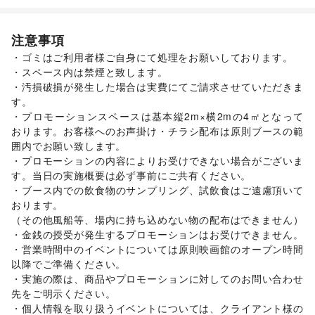
その他ファッション
物産展・マルシェ
/
野菜・果物・生鮮食品
/
生活サービス
インテリア・生活雑貨
買取査定・金券
/
たばこ
その他フード・飲食
インテリア
/
寝具・ベッド
/
家具・家電
/
金融サービス
生活サービス
注意事項
キッチン雑貨・調理器具
保険
/
銀行
/
住宅ローン
/
証券・FX
/
掃除用品・生活便利品
/
不動産投資
/
/
文房具
/
冠婚葬祭
/
住宅（購入・賃貸）
・ゴミはご利用者様ご自身にて処理をお願いしております。

手芸・ハンドメイド
その他金融サービス
/
DIY用品・日曜大工
/
美容・健康・医療
医療・医薬品
エンタメ・ガジェット
・スペース内は禁煙と致します。

園芸・ガーデニング
/
花・盆栽・ドライフラワー
/
占い
エンタメ・ガジェット
・汚損破損が発生した場合は実費にてご請求させていただきま
犬・猫・ペット
/
日用雑貨
/
食器・陶磁器
/
公営競技・宝くじ
NPO・公共団体
す。

その他インテリア・生活雑貨
地方公共団体・行政・政府
/
外国団体・大使館
/
募金・寄付
生活サービス
・プロモーションスペースは基本縦2m×横2mの4㎡となって
/
NPO・ボランティア活動
/
その他NPO・公共団体
携帯キャリア・格安SIM
/
インターネット・プロバイダ
/
おります。お客様へのお声掛け・チラシ配布は原則ブースの範
ビジネス・オフィス
電気・ガス
/
ウォーターサーバー
/
囲内でお願い致します。

法人向けサービス
/
オフィス家具・OA機器
/
ハウスクリーニング・家事代行
/
定期宅配
/
・プロモーションの内容によりお受けできない場合がございま
イベント企画・運営
/
その他ビジネス・オフィス
リサイクル雑貨・古本
/
ギフト・プレゼント
/
資格・習い事
す。当日の実施概要は必ず事前にご共有ください。

/
リフォーム
/
修理・メンテナンス
/
就職・転職・求人
/
・ブース内での飲食物のサンプリング、試飲食はご遠慮頂いて
その他生活サービス
おります。

金融サービス
（その他風船等、場内に持ち込めない物の配布はできません）

クレジットカード
・金銭の授受が発生するプロモーションはお受けできません。

子育て・教育
・営業時間中のイベントについては原則映画館のオープン時間
ベビー用品
/
ランドセル
/
学習教材・通信教育
/
以降でご準備ください。

子供向け教室・レッスン
/
塾・家庭教師
/
おもちゃ・絵本
/
・実施の際は、商品やプロモーションに対してのお問い合わせ
その他子育て・教育
先をご明示ください。

美容・健康・医療
・個人情報を取り扱うイベントについては、クライアント様の
ジム・フィットネス
/
ダイエット・健康グッズ
/