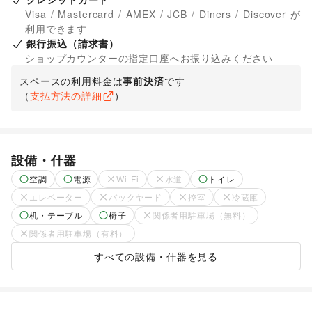
Visa / Mastercard / AMEX / JCB / Diners / Discover が
利用できます
銀行振込（請求書）
ショップカウンターの指定口座へお振り込みください
スペースの利用料金は
事前決済
です
（
支払方法の詳細
）
設備・什器
空調
電源
Wi-Fi
水道
トイレ
エレベーター
バックヤード
控室
冷蔵庫
机・テーブル
椅子
関係者用駐車場（無料）
関係者用駐車場（有料）
すべての設備・什器を見る