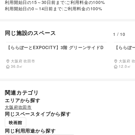
利用開始日の15～30日前まで:ご利用料金の100%

利用開始日の0～14日前まで:ご利用料金の100%
同じ施設のスペース
1
/
10
110,000
円/日
【ららぽーとEXPOCITY】3階 グリーンサイドD
【ららぽー
大阪府 吹田市
大阪府 
36.0
㎡
12.0
㎡
関連カテゴリ
エリアから探す
大阪府
吹田市
同じスペースタイプから探す
映画館
同じ利用用途から探す