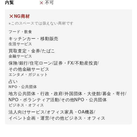
内覧
不可
NG商材
※このスペースでは扱えない商材です
フード・飲食
キッチンカー・移動販売
生活サービス
買取査定・金券
/
たばこ
金融サービス
保険
/
銀行
/
住宅ローン
/
証券・FX
/
不動産投資
/
その他金融サービス
エンタメ・ガジェット
占い
NPO・公共団体
地方公共団体・行政・政府
/
外国団体・大使館
/
募金・寄付
/
NPO・ボランティア活動
/
その他NPO・公共団体
ビジネス・オフィス
法人向けサービス
/
オフィス家具・OA機器
/
イベント企画・運営
/
その他ビジネス・オフィス