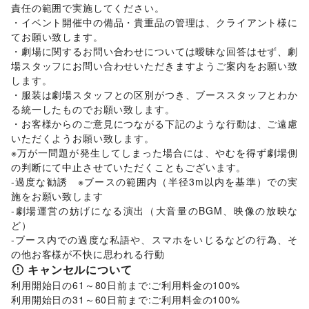
責任の範囲で実施してください。

美容・コスメ・香水
/
ヘアケア・シャンプー
/
美容家電
/
・イベント開催中の備品・貴重品の管理は、クライアント様に
ヘアサロン・ネイルサロン
/
マッサージ・整体
/
てお願い致します。

エステ・美容サービス
/
健康食品・サプリメント
/
・劇場に関するお問い合わせについては曖昧な回答はせず、劇
女性用品・フェムテック
/
コンタクトレンズ
/
場スタッフにお問い合わせいただきますようご案内をお願い致
その他美容・健康
します。

エンタメ・ガジェット
PC・スマートフォン
/
スマホアクセサリー
/
ガジェット
/
・服装は劇場スタッフとの区別がつき、ブーススタッフとわか
ゲーム
/
アニメ
/
コミック・マンガ
/
アイドル・芸能人
/
る統一したものでお願い致します。

おもちゃ・ホビー
/
楽器・音楽機材
/
CD・DVD・本・雑誌
/
・お客様からのご意見につながる下記のような行動は、ご遠慮
Webメディア・アプリ
/
テレビ・ドラマ
/
映画
/
いただくようお願い致します。

音楽・ライブ
/
演劇
/
その他エンタメ・ガジェット
※万が一問題が発生してしまった場合には、やむを得ず劇場側
アート・デザイン
の判断にて中止させていただくこともございます。

絵画・書
/
写真・イラストレーション
/
立体作品・彫刻
/
-過度な勧誘　※ブースの範囲内（半径3m以内を基準）での実
その他アート・デザイン
施をお願い致します

レジャー・スポーツ
-劇場運営の妨げになる演出（大音量のBGM、映像の放映な
旅行・レジャー
/
キャンプ・アウトドア
/
野球
/
サッカー
/
ど）

バスケットボール
/
ゴルフ
/
その他レジャー・スポーツ
-ブース内での過度な私語や、スマホをいじるなどの行為、そ
車・バイク・モビリティ
の他お客様が不快に思われる行動
車
/
バイク・オートバイ
/
自転車・ロードバイク
/
キャンセルについて
マイクロモビリティ
/
その他車・バイク・モビリティ
その他活動・個人
利用開始日の61～80日前まで:ご利用料金の100%

その他活動・個人
利用開始日の31～60日前まで:ご利用料金の100%
