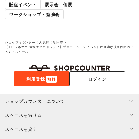
販促イベント
展示会・個展
ワークショップ・勉強会
ショップカウンター
大阪府
吹田市
【109シネマズ 大阪エキスポシティ】プロモーションイベントに最適な映画館内のイ
ベントスペース
利用登録
ログイン
無料
ショップカウンターについて
スペースを借りる
利用規約・ガイドライン
プライバシーポリシー
スペースを貸す
特定商取引法に基づく表示
スペースを借りたい人へ
ヘルプ・お問い合わせ
はじめてガイド