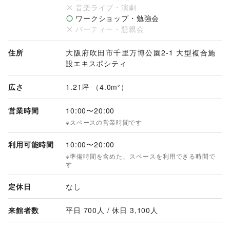
音楽ライブ・演劇
ワークショップ・勉強会
【利用時間】

パーティー・懇親会
10:00~20:00

※劇場営業時間により変動する場合がございます。

住所
大阪府吹田市千里万博公園2-1 大型複合施
＊その他＊

設エキスポシティ
利用開始までに各種書類の提出と現地打合せが必要です。
広さ
1.21坪 （4.0m²）
営業時間
10:00
〜
20:00
※スペースの営業時間です
利用可能時間
10:00
〜
20:00
※準備時間を含めた、スペースを利用できる時間で
す
定休日
なし
来館者数
平日 
700
人 / 休日 
3,100
人