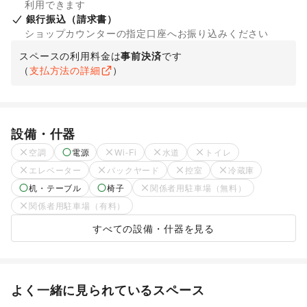
利用できます
銀行振込（請求書）
ショップカウンターの指定口座へお振り込みください
スペースの利用料金は
事前決済
です
（
支払方法の詳細
）
設備・什器
空調
電源
Wi-Fi
水道
トイレ
エレベーター
バックヤード
控室
冷蔵庫
机・テーブル
椅子
関係者用駐車場（無料）
関係者用駐車場（有料）
すべての設備・什器を見る
よく一緒に見られているスペース