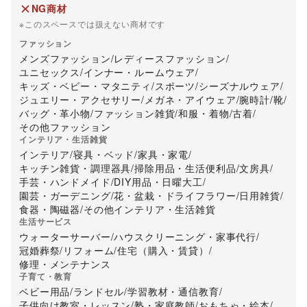
NG商材
※このスペースでは扱えない商材です
ファッション
メンズファッション
/
レディースファッション
/
ユニセックス
/
インナー・ルームウェア
/
キッズ・ベビー・マタニティ
/
スポーツ
/
シーズナルウェア
/
ジュエリー・アクセサリー
/
メガネ・アイウェア
/
腕時計
/
靴
/
バッグ・革小物
/
ファッション雑貨
/
和服・着物
/
古着
/
その他ファッション
インテリア・生活雑貨
インテリア
/
寝具・ベッド
/
家具・家電
/
キッチン雑貨・調理器具
/
掃除用品・生活便利品
/
文房具
/
手芸・ハンドメイド
/
DIY用品・日曜大工
/
園芸・ガーデニング
/
花・盆栽・ドライフラワー
/
日用雑貨
/
食器・陶磁器
/
その他インテリア・生活雑貨
生活サービス
ウォーターサーバー
/
ハウスクリーニング・家事代行
/
冠婚葬祭
/
リフォーム
/
住宅（購入・賃貸）
/
修理・メンテナンス
子育て・教育
ベビー用品
/
ランドセル
/
学習教材・通信教育
/
子供向け教室・レッスン
/
塾・家庭教師
/
おもちゃ・絵本
/