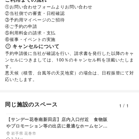
靴
/
バッグ・革小物
/
ファッション雑貨
/
和服・着物
/
古着
/
電気・ガス
/
定期宅配
/
リサイクル雑貨・古本
/
①お問い合わせフォームよりお問い合わせ

その他ファッション
買取査定・金券
/
ギフト・プレゼント
/
資格・習い事
/
②当社側での審査・日程確認

インテリア・生活雑貨
たばこ
/
就職・転職・求人
/
その他生活サービス
③予約用マイページのご招待

インテリア
/
寝具・ベッド
/
家具・家電
/
金融サービス
④ご予約の申請

キッチン雑貨・調理器具
/
掃除用品・生活便利品
/
文房具
/
クレジットカード
/
保険
/
銀行
/
住宅ローン
/
証券・FX
/
⑤利用料金の請求・支払

手芸・ハンドメイド
/
DIY用品・日曜大工
/
不動産投資
/
その他金融サービス
⑥催事・イベントの実施
園芸・ガーデニング
/
花・盆栽・ドライフラワー
/
日用雑貨
美容・健康・医療
キャンセルについて
/
食器・陶磁器
/
その他インテリア・生活雑貨
ジム・フィットネス
/
ダイエット・健康グッズ
/
予約申請後に当社が確認を行い、請求書を発行した以降のキャ
生活サービス
美容・コスメ・香水
/
ヘアケア・シャンプー
/
美容家電
/
ンセルにつきましては、100％のキャンセル料を頂戴いたしま
ウォーターサーバー
/
ハウスクリーニング・家事代行
/
ヘアサロン・ネイルサロン
/
マッサージ・整体
/
す。

冠婚葬祭
/
リフォーム
/
住宅（購入・賃貸）
/
エステ・美容サービス
/
健康食品・サプリメント
/
悪天候（積雪、台風等の天災地変）の場合は、日程振替にて対
修理・メンテナンス
女性用品・フェムテック
/
コンタクトレンズ
/
医療・医薬品
応いたします。
子育て・教育
/
その他美容・健康
ベビー用品
/
ランドセル
/
学習教材・通信教育
/
エンタメ・ガジェット
子供向け教室・レッスン
/
塾・家庭教師
/
おもちゃ・絵本
/
PC・スマートフォン
/
スマホアクセサリー
/
ガジェット
/
その他子育て・教育
ゲーム
/
アニメ
/
コミック・マンガ
/
アイドル・芸能人
/
同じ施設のスペース
車・バイク・モビリティ
1
/
1
おもちゃ・ホビー
/
楽器・音楽機材
/
CD・DVD・本・雑誌
/
車
/
バイク・オートバイ
/
マイクロモビリティ
/
8,800
円/日
Webメディア・アプリ
/
テレビ・ドラマ
/
映画
/
その他車・バイク・モビリティ
音楽・ライブ
/
演劇
/
占い
/
公営競技・宝くじ
/
【サンデー花巻南新田店】店内入口付近 食物販
その他エンタメ・ガジェット
やプロモーション等の出店に最適なホームセンタ
アート・デザイン
ー店内のイベントスペース
岩手県 花巻市
絵画・書
/
写真・イラストレーション
/
立体作品・彫刻
/
3.24
㎡