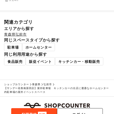
その他アート・デザイン
レジャー・スポーツ
旅行・レジャー
/
キャンプ・アウトドア
/
野球
/
サッカー
/
バスケットボール
/
ゴルフ
/
その他レジャー・スポーツ
関連カテゴリ
車・バイク・モビリティ
自転車・ロードバイク
エリアから探す
NPO・公共団体
青森県
弘前市
地方公共団体・行政・政府
/
外国団体・大使館
/
募金・寄付
同じスペースタイプから探す
/
NPO・ボランティア活動
/
その他NPO・公共団体
駐車場
ホームセンター
ビジネス・オフィス
法人向けサービス
/
オフィス家具・OA機器
/
同じ利用用途から探す
イベント企画・運営
/
その他ビジネス・オフィス
食品販売
販促イベント
キッチンカー・移動販売
その他活動・個人
その他活動・個人
ショップカウンター
青森県
弘前市
【サンデー花巻南新田店】屋外駐車場 キッチンカーの出店に最適なホームセンター
内駐車場の屋外イベントスペース