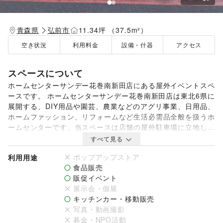
青森県
弘前市
11.34坪 （37.5m²）
空き状況
利用料金
設備・什器
アクセス
スペースについて
ホームセンターサンデー花巻南新田店にある屋外イベントスペ
ースです。 ホームセンターサンデー花巻南新田店は東北6県に
展開する、DIY用品や園芸、農業などのアグリ事業、日用品、
ホームファッション、リフォームなど生活必需品全般を扱うホ
ームセンターです。当スペースは店舗の屋外駐車場に立地し、
多くのお客様の目に止まりやすいのが特徴です。キッチンカー
すべて見る
での出店に最適です。是非お気軽にお問い合わせください。
ポップアップストア
利用用途
食品販売
販促イベント
展示会・個展
キッチンカー・移動販売
写真・動画撮影
募金・NPO活動