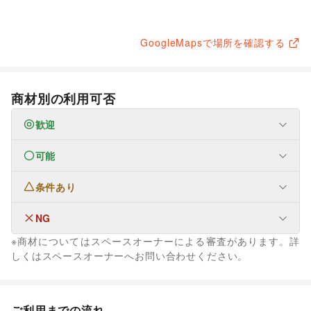
GoogleMapsで場所を確認する
商材別の利用可否
歓迎
可能
なし
条件あり
フード・飲食
スイーツ・洋菓子
/
和菓子
/
パン
/
お弁当・惣菜
/
軽食・ホットスナック
/
コーヒー・紅茶
/
その他飲料
/
NG
なし
ワイン・洋酒
/
日本酒・焼酎・地酒
/
食材・調味料
/
※商材についてはスペースオーナーによる審査があります。詳
物産展・マルシェ
/
キッチンカー・移動販売
/
ファッション
しくはスペースオーナーへお問い合わせください。
野菜・果物・生鮮食品
/
その他フード・飲食
メンズファッション
/
レディースファッション
/
インテリア・生活雑貨
ユニセックス
/
インナー・ルームウェア
/
犬・猫・ペット
キッズ・ベビー・マタニティ
/
スポーツ
/
シーズナルウェア
生活サービス
/
ジュエリー・アクセサリー
/
メガネ・アイウェア
/
腕時計
/
ご利用までの流れ
携帯キャリア・格安SIM
/
インターネット・プロバイダ
/