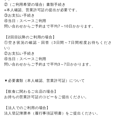
就職・転職・求人
/
その他生活サービス
②（ご利用希望の場合）書類手続き

金融サービス
※本人確認、営業許可証の提出が必要です。

保険
/
銀行
/
住宅ローン
/
証券・FX
/
不動産投資
③お支払い手続き

子育て・教育
ベビー用品
/
ランドセル
/
学習教材・通信教育
/
④当日：スペースご利用

子供向け教室・レッスン
/
塾・家庭教師
/
おもちゃ・絵本
/
問い合わせからご予約まで平均7～10日かかります。

その他子育て・教育
美容・健康・医療
【2回目以降のご利用の場合】

ジム・フィットネス
/
ダイエット・健康グッズ
/
①空き状況の確認・回答（3日間～7日間程度お待ちくださ
美容・コスメ・香水
/
ヘアケア・シャンプー
/
美容家電
/
い）

ヘアサロン・ネイルサロン
/
マッサージ・整体
/
②お支払い手続き

エステ・美容サービス
/
健康食品・サプリメント
/
④当日：スペースご利用

女性用品・フェムテック
問い合わせからご予約まで平均3～7日かかります。

エンタメ・ガジェット
PC・スマートフォン
/
スマホアクセサリー
/
ガジェット
/
ゲーム
/
アニメ
/
コミック・マンガ
/
アイドル・芸能人
/
▼必要書類（本人確認、営業許可証）について

おもちゃ・ホビー
/
楽器・音楽機材
/
CD・DVD・本・雑誌
/
テレビ・ドラマ
/
映画
/
音楽・ライブ
/
演劇
/
占い
/
【飲食に関わるご出店の場合】

公営競技・宝くじ
/
その他エンタメ・ガジェット
お持ちの営業許可証のコピーをご提出ください。

アート・デザイン
絵画・書
/
写真・イラストレーション
/
立体作品・彫刻
/
【法人でのご利用の場合】

その他アート・デザイン
法人登記簿謄本（履行事項証明書）をご提出ください。

レジャー・スポーツ