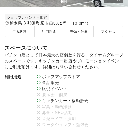
ショップカウンター限定
栃木県
那須塩原市
3.02坪 （10.0m²）
空き状況
利用料金
設備・什器
アクセス
スペースについて
パチンコ店として日本最大の店舗数を誇る、ダイナムグループ
のスペースです。キッチンカー出店やプロモーションイベント
にご利用頂けます。詳細はお問い合わせください。
ポップアップストア
利用用途
食品販売
販促イベント
展示会・個展
キッチンカー・移動販売
写真・動画撮影
募金・NPO活動
音楽ライブ・演劇
ワークショップ・勉強会