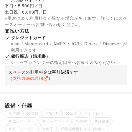
平日：5,500円／日

土日祝：8,800円／日
※用途により利用料金が異なる場合があります。詳しくはスペ
ースオーナーへお問い合わせください。
支払い方法
クレジットカード
Visa / Mastercard / AMEX / JCB / Diners / Discover が
利用できます
銀行振込（請求書）
ショップカウンターの指定口座へお振り込みください
スペースの利用料金は
事前決済
です
（
支払方法の詳細
）
設備・什器
空調
電源
Wi-Fi
水道
トイレ
エレベーター
バックヤード
控室
冷蔵庫
机・テーブル
椅子
関係者用駐車場（無料）