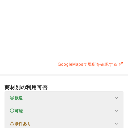
GoogleMapsで場所を確認する
商材別の利用可否
歓迎
可能
フード・飲食
スイーツ・洋菓子
/
和菓子
/
パン
/
お弁当・惣菜
/
軽食・ホットスナック
/
コーヒー・紅茶
/
条件あり
ファッション