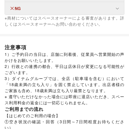
キッチンカー・移動販売
メンズファッション
/
レディースファッション
/
ユニセックス
/
インナー・ルームウェア
/
NG
フード・飲食
キッズ・ベビー・マタニティ
/
スポーツ
/
シーズナルウェア
その他飲料
※商材についてはスペースオーナーによる審査があります。詳
/
ジュエリー・アクセサリー
/
メガネ・アイウェア
/
腕時計
/
生活サービス
フード・飲食
しくはスペースオーナーへお問い合わせください。
冠婚葬祭
靴
/
バッグ・革小物
/
ファッション雑貨
/
和服・着物
/
古着
/
ワイン・洋酒
/
日本酒・焼酎・地酒
金融サービス
その他ファッション
生活サービス
その他金融サービス
フード・飲食
リサイクル雑貨・古本
/
買取査定・金券
エンタメ・ガジェット
食材・調味料
/
物産展・マルシェ
/
野菜・果物・生鮮食品
/
金融サービス
Webメディア・アプリ
注意事項
その他フード・飲食
クレジットカード
インテリア・生活雑貨
美容・健康・医療
1）ご予約日の当日は、店舗に到着後、従業員へ営業開始の声
インテリア
コンタクトレンズ
/
寝具・ベッド
/
医療・医薬品
/
家具・家電
/
その他美容・健康
/
かけをお願いいたします。

NPO・公共団体
キッチン雑貨・調理器具
/
掃除用品・生活便利品
/
文房具
/
2）行政との連携の都合、平日は店休日が変更になる可能性が
地方公共団体・行政・政府
/
外国団体・大使館
/
募金・寄付
手芸・ハンドメイド
/
DIY用品・日曜大工
/
ございます。

/
NPO・ボランティア活動
/
その他NPO・公共団体
園芸・ガーデニング
/
花・盆栽・ドライフラワー
/
3）ダイナムグループでは、全店（駐車場を含む）において
その他活動・個人
犬・猫・ペット
/
日用雑貨
/
食器・陶磁器
/
「18歳未満の立ち入り」を固く禁止しています。出店者様の
その他活動・個人
その他インテリア・生活雑貨
ご家族も含め、18歳未満は立ち入り厳禁となります。

生活サービス
※ 遵守いただけなかった場合には即座に退店いただき、スペー
携帯キャリア・格安SIM
/
インターネット・プロバイダ
/
ス利用料金の返金には一切応じられません。
電気・ガス
/
ウォーターサーバー
/
ご利用までの流れ
ハウスクリーニング・家事代行
/
定期宅配
/
【はじめてのご利用の場合】

ギフト・プレゼント
/
資格・習い事
/
リフォーム
/
①空き状況の確認・回答（3日間～7日間程度お待ちくださ
住宅（購入・賃貸）
/
たばこ
/
修理・メンテナンス
/
い）
