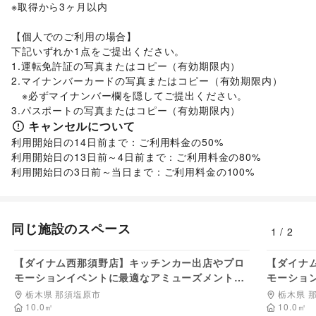
旅行・レジャー
/
キャンプ・アウトドア
/
野球
/
サッカー
/
※取得から3ヶ月以内

バスケットボール
/
ゴルフ
/
その他レジャー・スポーツ
車・バイク・モビリティ
【個人でのご利用の場合】

車
/
バイク・オートバイ
/
自転車・ロードバイク
/
下記いずれか1点をご提出ください。

マイクロモビリティ
/
その他車・バイク・モビリティ
1.運転免許証の写真またはコピー（有効期限内）

ビジネス・オフィス
2.マイナンバーカードの写真またはコピー（有効期限内）

法人向けサービス
/
オフィス家具・OA機器
/
　※必ずマイナンバー欄を隠してご提出ください。

イベント企画・運営
/
その他ビジネス・オフィス
3.パスポートの写真またはコピー（有効期限内）
キャンセルについて
利用開始日の14日前まで：ご利用料金の50%

利用開始日の13日前～4日前まで：ご利用料金の80%

利用開始日の3日前～当日まで：ご利用料金の100% 
同じ施設のスペース
1
/
2
1,650
円/日
【ダイナム西那須野店】キッチンカー出店やプロ
【ダイナ
モーションイベントに最適なアミューズメント施
モーショ
設のイベントスペース（店舗左側）
設のイベ
栃木県 那須塩原市
栃木県 
10.0
㎡
10.0
㎡