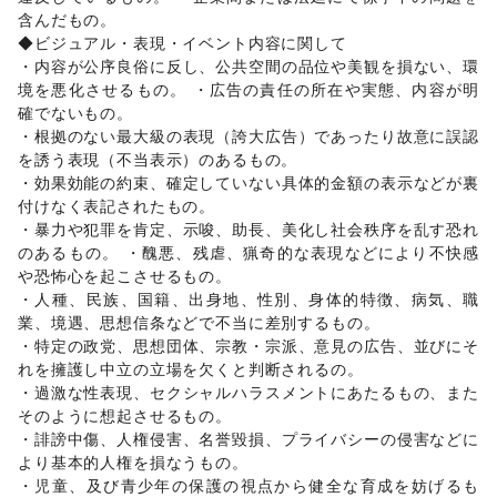
エンタメ・ガジェット
含んだもの。

PC・スマートフォン
/
スマホアクセサリー
/
ガジェット
/
◆ビジュアル・表現・イベント内容に関して

ゲーム
/
アニメ
/
コミック・マンガ
/
アイドル・芸能人
/
・内容が公序良俗に反し、公共空間の品位や美観を損ない、環
おもちゃ・ホビー
/
楽器・音楽機材
/
CD・DVD・本・雑誌
/
境を悪化させるもの。 ・広告の責任の所在や実態、内容が明
Webメディア・アプリ
/
テレビ・ドラマ
/
映画
/
確でないもの。

音楽・ライブ
/
演劇
/
占い
/
公営競技・宝くじ
/
・根拠のない最大級の表現（誇大広告）であったり故意に誤認
その他エンタメ・ガジェット
を誘う表現（不当表示）のあるもの。

アート・デザイン
・効果効能の約束、確定していない具体的金額の表示などが裏
絵画・書
/
写真・イラストレーション
/
立体作品・彫刻
/
付けなく表記されたもの。

その他アート・デザイン
・暴力や犯罪を肯定、示唆、助長、美化し社会秩序を乱す恐れ
レジャー・スポーツ
のあるもの。 ・醜悪、残虐、猟奇的な表現などにより不快感
旅行・レジャー
/
キャンプ・アウトドア
/
野球
/
サッカー
/
や恐怖心を起こさせるもの。

バスケットボール
/
ゴルフ
/
その他レジャー・スポーツ
・人種、民族、国籍、出身地、性別、身体的特徴、病気、職
車・バイク・モビリティ
車
/
バイク・オートバイ
/
自転車・ロードバイク
/
業、境遇、思想信条などで不当に差別するもの。

マイクロモビリティ
/
その他車・バイク・モビリティ
・特定の政党、思想団体、宗教・宗派、意見の広告、並びにそ
NPO・公共団体
れを擁護し中立の立場を欠くと判断されるの。

地方公共団体・行政・政府
/
外国団体・大使館
/
募金・寄付
・過激な性表現、セクシャルハラスメントにあたるもの、また
/
NPO・ボランティア活動
/
その他NPO・公共団体
そのように想起させるもの。

ビジネス・オフィス
・誹謗中傷、人権侵害、名誉毀損、プライバシーの侵害などに
法人向けサービス
/
オフィス家具・OA機器
/
より基本的人権を損なうもの。

イベント企画・運営
/
その他ビジネス・オフィス
・児童、及び青少年の保護の視点から健全な育成を妨げるも
その他活動・個人