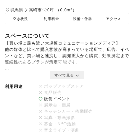
群馬県
高崎市
0坪 （0.0m²）
空き状況
利用料金
設備・什器
アクセス
スペースについて
【買い場に最も近い大規模コミュニケーションメディア】

他の媒体と比べて購入意欲が高まっている場所で、広告、イベ
ントなど、買い場と連携し、認知拡大から購買、効果測定まで
連続性のあるプランが策定可能です。

【モールメディア基本資料】

すべて見る
https://takasaki-aeonmall.com/files/pdf/183/pdf.pdf

ポップアップストア
利用用途
食品販売
販促イベント
【媒体】

展示会・個展
150mm×150mm

キッチンカー・移動販売
【仕様・素材】

写真・動画撮影
塩ビシート(再剥離) ※マットラミネート加工

募金・NPO活動
【掲出箇所】

音楽ライブ・演劇
約400テーブル
