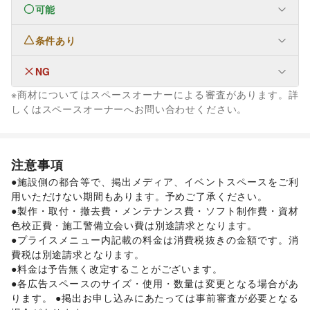
可能
なし
条件あり
ファッション
メンズファッション
/
レディースファッション
/
ユニセックス
/
インナー・ルームウェア
/
NG
なし
キッズ・ベビー・マタニティ
/
スポーツ
/
シーズナルウェア
※商材についてはスペースオーナーによる審査があります。詳
/
ジュエリー・アクセサリー
/
メガネ・アイウェア
/
腕時計
/
なし
しくはスペースオーナーへお問い合わせください。
靴
/
バッグ・革小物
/
ファッション雑貨
/
和服・着物
/
古着
/
その他ファッション
フード・飲食
スイーツ・洋菓子
/
和菓子
/
パン
/
お弁当・惣菜
/
注意事項
軽食・ホットスナック
/
コーヒー・紅茶
/
その他飲料
/
●施設側の都合等で、掲出メディア、イベントスペースをご利
ワイン・洋酒
/
日本酒・焼酎・地酒
/
食材・調味料
/
用いただけない期間もあります。予めご了承ください。

物産展・マルシェ
/
キッチンカー・移動販売
/
●製作・取付・撤去費・メンテナンス費・ソフト制作費・資材
野菜・果物・生鮮食品
/
その他フード・飲食
インテリア・生活雑貨
色校正費・施工警備立会い費は別途請求となります。

インテリア
/
寝具・ベッド
/
家具・家電
/
●プライスメニュー内記載の料金は消費税抜きの金額です。消
キッチン雑貨・調理器具
/
掃除用品・生活便利品
/
文房具
/
費税は別途請求となります。

手芸・ハンドメイド
/
DIY用品・日曜大工
/
●料金は予告無く改定することがございます。

園芸・ガーデニング
/
花・盆栽・ドライフラワー
/
●各広告スペースのサイズ・使用・数量は変更となる場合があ
犬・猫・ペット
/
日用雑貨
/
食器・陶磁器
/
ります。 ●掲出お申し込みにあたっては事前審査が必要となる
その他インテリア・生活雑貨