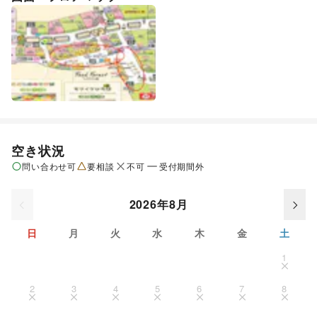
空き状況
問い合わせ可
要相談
不可
受付期間外
2026年8月
日
月
火
水
木
金
土
1
2
3
4
5
6
7
8