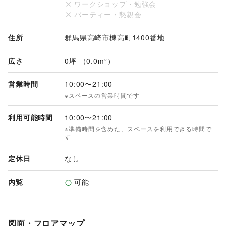
ワークショップ・勉強会
※3Fフードコートのみとなります。

パーティー・懇親会
【掲出料（２週間）】

300,000円（税別）

住所
群馬県高崎市棟高町1400番地
※全店合同セール・プロモーション展開時には使用できない場
合がございます。
広さ
0坪 （0.0m²）
営業時間
10:00
〜
21:00
※スペースの営業時間です
利用可能時間
10:00
〜
21:00
※準備時間を含めた、スペースを利用できる時間で
す
定休日
なし
内覧
可能
図面・フロアマップ