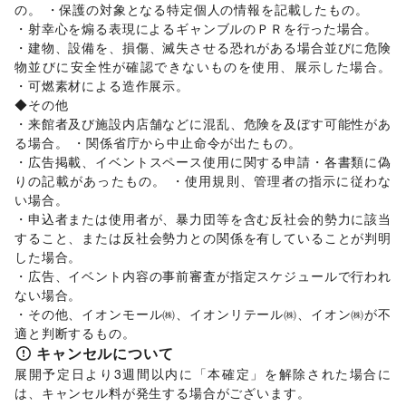
の。 ・保護の対象となる特定個人の情報を記載したもの。

その他活動・個人
・射幸心を煽る表現によるギャンブルのＰＲを行った場合。

・建物、設備を、損傷、滅失させる恐れがある場合並びに危険
物並びに安全性が確認できないものを使用、展示した場合。 
・可燃素材による造作展示。

◆その他

・来館者及び施設内店舗などに混乱、危険を及ぼす可能性があ
る場合。 ・関係省庁から中止命令が出たもの。

・広告掲載、イベントスペース使用に関する申請・各書類に偽
りの記載があったもの。 ・使用規則、管理者の指示に従わな
い場合。

・申込者または使用者が、暴力団等を含む反社会的勢力に該当
すること、または反社会勢力との関係を有していることが判明
した場合。

・広告、イベント内容の事前審査が指定スケジュールで行われ
ない場合。

・その他、イオンモール㈱、イオンリテール㈱、イオン㈱が不
適と判断するもの。
キャンセルについて
展開予定日より3週間以内に「本確定」を解除された場合に
は、キャンセル料が発生する場合がございます。