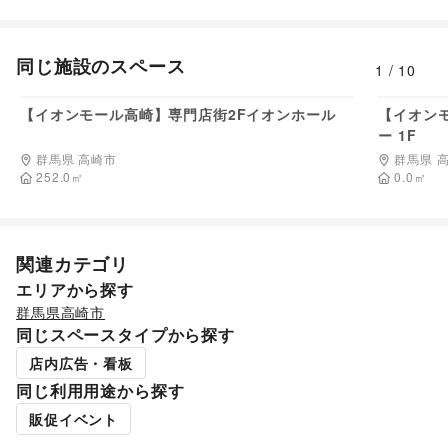
同じ施設のスペース
1
/
10
110,000
円/日
【イオンモール高崎】専門店街2Fイオンホール
【イオン
ー 1F
群馬県 高崎市
群馬県 
252.0
㎡
0.0
㎡
関連カテゴリ
エリアから探す
群馬県
高崎市
同じスペースタイプから探す
店内広告・看板
同じ利用用途から探す
販促イベント