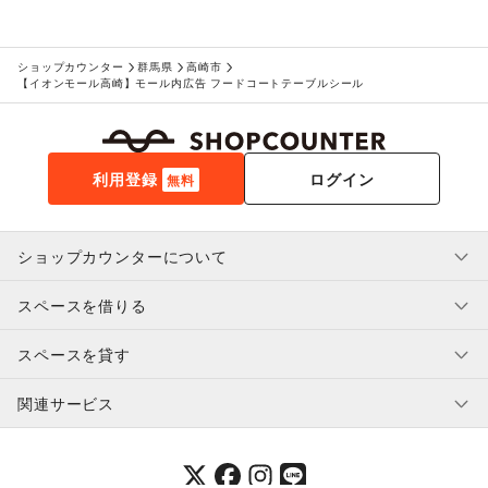
ショップカウンター
群馬県
高崎市
【イオンモール高崎】モール内広告 フードコートテーブルシール
利用登録
ログイン
無料
ショップカウンターについて
スペースを借りる
利用規約・ガイドライン
プライバシーポリシー
スペースを貸す
特定商取引法に基づく表示
スペースを借りたい人へ
ヘルプ・お問い合わせ
はじめてガイド
関連サービス
補償プログラム
ユーザー利用規約
スペースを貸したい方へ
提携パートナー
オーナー利用規約
提携パートナー
SHOPCOUNTER MAGAZINE