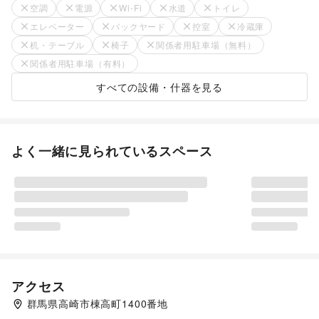
空調
電源
Wi-Fi
水道
トイレ
エレベーター
バックヤード
控室
冷蔵庫
机・テーブル
椅子
関係者用駐車場（無料）
関係者用駐車場（有料）
すべての設備・什器を見る
よく一緒に見られているスペース
アクセス
群馬県高崎市棟高町1400番地