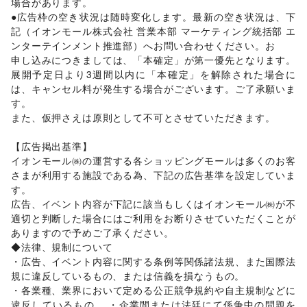
場合があります。

生活サービス
●広告枠の空き状況は随時変化します。最新の空き状況は、下
携帯キャリア・格安SIM
/
インターネット・プロバイダ
/
記（イオンモール株式会社 営業本部 マーケティング統括部 エ
電気・ガス
/
ウォーターサーバー
/
ンターテインメント推進部）へお問い合わせください。お

ハウスクリーニング・家事代行
/
定期宅配
/
申し込みにつきましては、「本確定」が第一優先となります。
リサイクル雑貨・古本
/
買取査定・金券
/
展開予定日より3週間以内に「本確定」を解除された場合に
ギフト・プレゼント
/
冠婚葬祭
/
資格・習い事
/
リフォーム
/
は、キャンセル料が発生する場合がございます。ご了承願いま
住宅（購入・賃貸）
/
たばこ
/
修理・メンテナンス
/
す。

就職・転職・求人
/
その他生活サービス
また、仮押さえは原則として不可とさせていただきます。

金融サービス
クレジットカード
/
保険
/
銀行
/
住宅ローン
/
証券・FX
/
【広告掲出基準】

不動産投資
/
その他金融サービス
イオンモール㈱の運営する各ショッピングモールは多くのお客
子育て・教育
さまが利用する施設である為、下記の広告基準を設定していま
ベビー用品
/
ランドセル
/
学習教材・通信教育
/
す。

子供向け教室・レッスン
/
塾・家庭教師
/
おもちゃ・絵本
/
広告、イベント内容が下記に該当もしくはイオンモール㈱が不
その他子育て・教育
適切と判断した場合にはご利用をお断りさせていただくことが
美容・健康・医療
ジム・フィットネス
/
ダイエット・健康グッズ
/
ありますので予めご了承ください。

美容・コスメ・香水
/
ヘアケア・シャンプー
/
美容家電
/
◆法律、規制について

ヘアサロン・ネイルサロン
/
マッサージ・整体
/
・広告、イベント内容に関する条例等関係諸法規、また国際法
エステ・美容サービス
/
健康食品・サプリメント
/
規に違反しているもの、または信義を損なうもの。

女性用品・フェムテック
/
コンタクトレンズ
/
医療・医薬品
・各業種、業界において定める公正競争規約や自主規制などに
/
その他美容・健康
違反しているもの。 ・企業間または法廷にて係争中の問題を