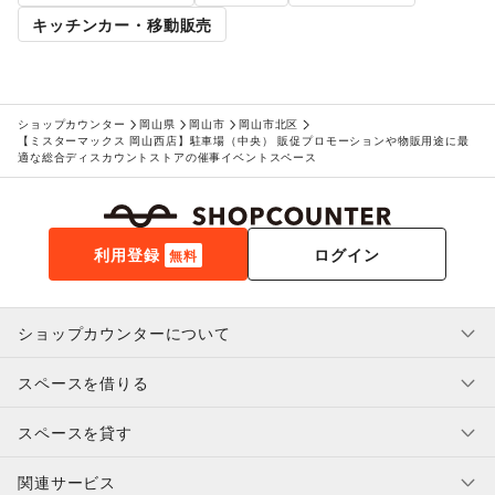
バスケットボール
/
ゴルフ
/
その他レジャー・スポーツ
キッチンカー・移動販売
車・バイク・モビリティ
車
/
バイク・オートバイ
/
自転車・ロードバイク
/
マイクロモビリティ
/
その他車・バイク・モビリティ
NPO・公共団体
地方公共団体・行政・政府
/
外国団体・大使館
/
募金・寄付
ショップカウンター
岡山県
岡山市
岡山市北区
【ミスターマックス 岡山西店】駐車場（中央） 販促プロモーションや物販用途に最
/
NPO・ボランティア活動
/
その他NPO・公共団体
適な総合ディスカウントストアの催事イベントスペース
ビジネス・オフィス
法人向けサービス
/
オフィス家具・OA機器
/
イベント企画・運営
/
その他ビジネス・オフィス
その他活動・個人
その他活動・個人
利用登録
ログイン
無料
ショップカウンターについて
スペースを借りる
利用規約・ガイドライン
プライバシーポリシー
スペースを貸す
特定商取引法に基づく表示
スペースを借りたい人へ
ヘルプ・お問い合わせ
はじめてガイド
関連サービス
補償プログラム
ユーザー利用規約
スペースを貸したい方へ