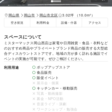
岡山県
岡山市
岡山市北区
3.02坪 （10.0m²）
空き状況
利用料金
設備・什器
アクセス
スペースについて
ミスターマックス岡山西店は家電や日用雑貨・食品・衣料など
のおすすめ商品やプライベートブランド商品の販売する大型総
合ディスカウントストアです。地域の方が多く訪れる施設でイ
ベントの実施が可能です。ぜひご検討ください。
ポップアップストア
利用用途
食品販売
販促イベント
展示会・個展
キッチンカー・移動販売
写真・動画撮影
募金・NPO活動
音楽ライブ・演劇
ワークショップ・勉強会