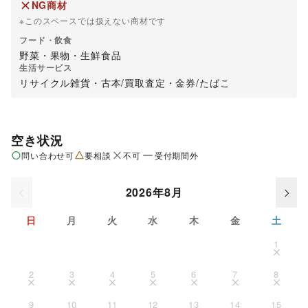
NG商材
※このスペースでは扱えない商材です
フード・飲食
野菜・果物・生鮮食品
生活サービス
リサイクル雑貨・古本
/
買取査定・金券
/
たばこ
空き状況
問い合わせ可
要相談
不可
受付期間外
2026年8月
日
月
火
水
木
金
土
1
2
3
4
5
6
7
8
9
10
11
12
13
14
15