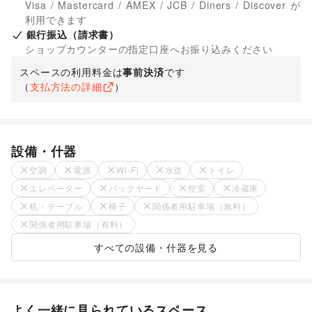
Visa / Mastercard / AMEX / JCB / Diners / Discover が
利用できます
銀行振込（請求書）
ショップカウンターの指定口座へお振り込みください
スペースの利用料金は
事前決済
です
（
支払方法の詳細
）
設備・什器
空調
電源
Wi-Fi
水道
トイレ
エレベーター
バックヤード
控室
冷蔵庫
机・テーブル
椅子
関係者用駐車場（無料）
関係者用駐車場（有料）
すべての設備・什器を見る
よく一緒に見られているスペース