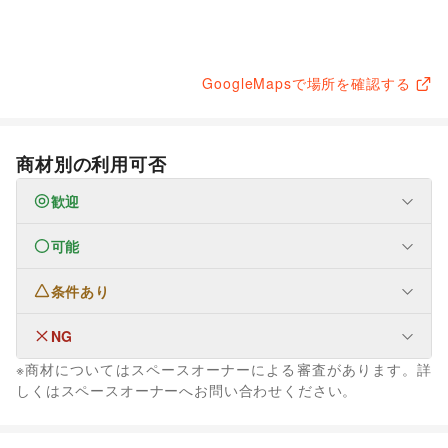
GoogleMapsで場所を確認する
商材別の利用可否
歓迎
可能
なし
条件あり
ファッション
メンズファッション
/
レディースファッション
/
ユニセックス
/
インナー・ルームウェア
/
NG
なし
キッズ・ベビー・マタニティ
/
スポーツ
/
シーズナルウェア
※商材についてはスペースオーナーによる審査があります。詳
/
ジュエリー・アクセサリー
/
メガネ・アイウェア
/
腕時計
/
フード・飲食
しくはスペースオーナーへお問い合わせください。
靴
/
バッグ・革小物
/
ファッション雑貨
/
和服・着物
/
古着
/
野菜・果物・生鮮食品
その他ファッション
生活サービス
フード・飲食
リサイクル雑貨・古本
/
買取査定・金券
/
たばこ