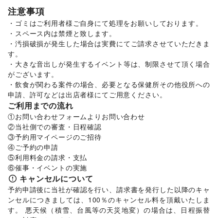
スイーツ・洋菓子
/
和菓子
/
パン
/
お弁当・惣菜
/
注意事項
軽食・ホットスナック
/
コーヒー・紅茶
/
その他飲料
/
・ゴミはご利用者様ご自身にて処理をお願いしております。

ワイン・洋酒
/
日本酒・焼酎・地酒
/
食材・調味料
/
・スペース内は禁煙と致します。

物産展・マルシェ
/
キッチンカー・移動販売
/
・汚損破損が発生した場合は実費にてご請求させていただきま
その他フード・飲食
インテリア・生活雑貨
す。

インテリア
/
寝具・ベッド
/
家具・家電
/
・大きな音出しが発生するイベント等は、制限させて頂く場合
キッチン雑貨・調理器具
/
掃除用品・生活便利品
/
文房具
/
がございます。

手芸・ハンドメイド
/
DIY用品・日曜大工
/
・飲食が関わる案件の場合、必要となる保健所その他役所への
園芸・ガーデニング
/
花・盆栽・ドライフラワー
/
申請、許可などは出店者様にてご用意ください。
犬・猫・ペット
/
日用雑貨
/
食器・陶磁器
/
ご利用までの流れ
その他インテリア・生活雑貨
①お問い合わせフォームよりお問い合わせ

生活サービス
②当社側での審査・日程確認

携帯キャリア・格安SIM
/
インターネット・プロバイダ
/
③予約用マイページのご招待

電気・ガス
/
ウォーターサーバー
/
④ご予約の申請

ハウスクリーニング・家事代行
/
定期宅配
/
⑤利用料金の請求・支払

ギフト・プレゼント
/
冠婚葬祭
/
資格・習い事
/
リフォーム
/
⑥催事・イベントの実施
住宅（購入・賃貸）
/
修理・メンテナンス
/
キャンセルについて
就職・転職・求人
/
その他生活サービス
予約申請後に当社が確認を行い、請求書を発行した以降のキャ
金融サービス
ンセルにつきましては、100％のキャンセル料を頂戴いたしま
クレジットカード
/
保険
/
銀行
/
住宅ローン
/
証券・FX
/
す。 悪天候（積雪、台風等の天災地変）の場合は、日程振替
不動産投資
/
その他金融サービス