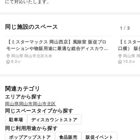
子育て・教育
にて対応いたします。
ベビー用品
/
ランドセル
/
学習教材・通信教育
/
子供向け教室・レッスン
/
塾・家庭教師
/
おもちゃ・絵本
/
その他子育て・教育
同じ施設のスペース
美容・健康・医療
1
/
3
ジム・フィットネス
/
ダイエット・健康グッズ
/
3,520
円/日
美容・コスメ・香水
/
ヘアケア・シャンプー
/
美容家電
/
【ミスターマックス 岡山西店】風除室 販促プロ
【ミスタ
ヘアサロン・ネイルサロン
/
マッサージ・整体
/
モーションや物販用途に最適な総合ディスカウン
口横） 
エステ・美容サービス
/
健康食品・サプリメント
/
トストアの催事イベントスペース
合ディス
岡山県 岡山市北区久米
岡山県 
女性用品・フェムテック
/
コンタクトレンズ
/
医療・医薬品
6.0
㎡
10.0
㎡
/
その他美容・健康
エンタメ・ガジェット
PC・スマートフォン
/
スマホアクセサリー
/
ガジェット
/
ゲーム
/
アニメ
/
コミック・マンガ
/
アイドル・芸能人
/
関連カテゴリ
おもちゃ・ホビー
/
楽器・音楽機材
/
CD・DVD・本・雑誌
/
Webメディア・アプリ
/
テレビ・ドラマ
/
映画
/
エリアから探す
音楽・ライブ
/
演劇
/
占い
/
公営競技・宝くじ
/
岡山県
岡山市
岡山市北区
その他エンタメ・ガジェット
同じスペースタイプから探す
アート・デザイン
駐車場
ディスカウントストア
絵画・書
/
写真・イラストレーション
/
立体作品・彫刻
/
その他アート・デザイン
同じ利用用途から探す
レジャー・スポーツ
ポップアップストア
食品販売
販促イベント
旅行・レジャー
/
キャンプ・アウトドア
/
野球
/
サッカー
/